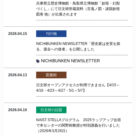
兵庫県立歴史博物館・鳥取県立博物館「妖怪・幻獣
づくし」にて日文研所蔵資料（百鬼ノ図・諸国妖怪
図巻 他）が出展されます
2026.04.15
刊行物
NICHIBUNKEN NEWSLETTER「歴史家は史実を探
る、過去への使者」を公開しました
NICHIBUNKEN NEWSLETTER
2026.04.13
図書館
日文研オープンアクセスが利用できません【4/15～
4/16・4/23～4/27・5/1～5/7】
2026.04.10
日文研の話題
NAIST STELLAプログラム 2025ラップアップ合宿
で本センターの関野樹教授が特別講義を行いました
（2026年3月26日）