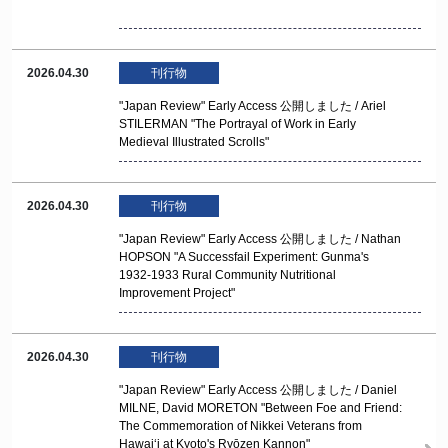
2026.04.30
刊行物
"Japan Review" Early Access 公開しました / Ariel
STILERMAN "The Portrayal of Work in Early
Medieval Illustrated Scrolls"
2026.04.30
刊行物
"Japan Review" Early Access 公開しました / Nathan
HOPSON "A Successfail Experiment: Gunma's
1932-1933 Rural Community Nutritional
Improvement Project"
2026.04.30
刊行物
"Japan Review" Early Access 公開しました / Daniel
MILNE, David MORETON "Between Foe and Friend:
The Commemoration of Nikkei Veterans from
Hawai‘i at Kyoto's Ryōzen Kannon"