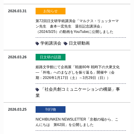
2026.03.31
お知らせ
第72回日文研学術講演会「マルクス・リュッターマ
ン先生 倉本一宏先生 退任記念講演会」
（2024/3/25）の動画をYouTubeに公開しました
学術講演会
日文研動画
2026.03.26
日文研の話題
姫路文学館にて企画展「戦後80年 戦時下の大衆文化
―「外地」へのまなざしを振り返る」開催中（会
期：2026年1月17日（土）～3月29日（日））
「社会共創コミュニケーションの構築」事
業
2026.03.25
刊行物
NICHIBUNKEN NEWSLETTER「京都の端から、こ
んにちは 第62回」を公開しました