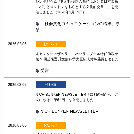
シンポジウム「世紀転換期の西洋における日本表象
―パリとロンドンを中心とする文化的交差―」を開
催しました（2026年2月14日）
「社会共創コミュニケーションの構築」事
業
2026.03.06
お知らせ
本センターのザヘラ・モハッラミプール特任助教が
第76回芸術選奨文部科学大臣新人賞を受賞しました
受賞
2026.03.05
刊行物
NICHIBUNKEN NEWSLETTER「京都の端から、こ
んにちは 第61回」を公開しました
NICHIBUNKEN NEWSLETTER
2026.03.05
お知らせ