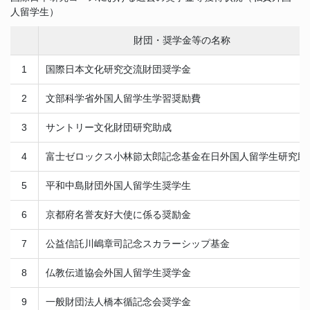
人留学生）
財団・奨学金等の名称
1
国際日本文化研究交流財団奨学金
2
文部科学省外国人留学生学習奨励費
3
サントリー文化財団研究助成
4
富士ゼロックス小林節太郎記念基金在日外国人留学生研究助
5
平和中島財団外国人留学生奨学生
6
京都府名誉友好大使に係る奨励金
7
公益信託川嶋章司記念スカラーシップ基金
8
仏教伝道協会外国人留学生奨学金
9
一般財団法人橋本循記念会奨学金