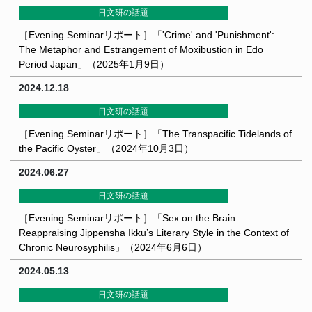
日文研の話題
［Evening Seminarリポート］「'Crime' and 'Punishment':
The Metaphor and Estrangement of Moxibustion in Edo
Period Japan」（2025年1月9日）
2024.12.18
日文研の話題
［Evening Seminarリポート］「The Transpacific Tidelands of
the Pacific Oyster」（2024年10月3日）
2024.06.27
日文研の話題
［Evening Seminarリポート］「Sex on the Brain:
Reappraising Jippensha Ikku’s Literary Style in the Context of
Chronic Neurosyphilis」（2024年6月6日）
2024.05.13
日文研の話題