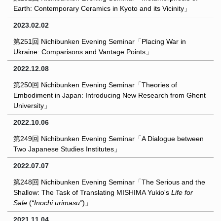
Earth: Contemporary Ceramics in Kyoto and its Vicinity」
2023.02.02
第251回 Nichibunken Evening Seminar「Placing War in
Ukraine: Comparisons and Vantage Points」
2022.12.08
第250回 Nichibunken Evening Seminar「Theories of
Embodiment in Japan: Introducing New Research from Ghent
University」
2022.10.06
第249回 Nichibunken Evening Seminar「A Dialogue between
Two Japanese Studies Institutes」
2022.07.07
第248回 Nichibunken Evening Seminar「The Serious and the
Shallow: The Task of Translating MISHIMA Yukio's
Life for
Sale
(
“Inochi urimasu”
)」
2021.11.04