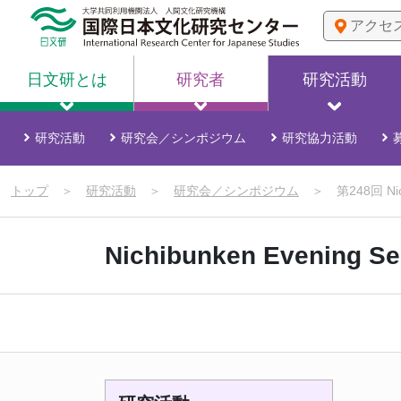
アクセ
日文研とは
研究者
研究活動
研究活動
研究会／シンポジウム
研究協力活動
トップ
＞
研究活動
＞
研究会／シンポジウム
＞
第248回 Nic
Nichibunken Evening S