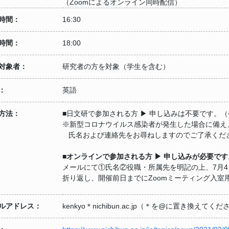
（Zoomによるオンライン同時配信）
時間：
16:30
時間：
18:00
対象者：
研究者の方を対象（学生を含む）
：
英語
方法：
■日文研で参加される方 ▶ 申し込みは不要です。
※新型コロナウイルス感染者が発生した場合に備え
氏名および連絡先をお尋ねしますのでご了承くだ
■オンラインで参加される方 ▶ 申し込みが必要です
メールにて①氏名②役職・所属先を明記の上、7月
折り返し、開催前日までにZoomミーティング入室
ルアドレス：
kenkyo＊nichibun.ac.jp（＊を@に置き換えてく