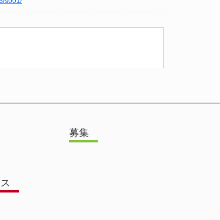
05/s001/
募集
ース