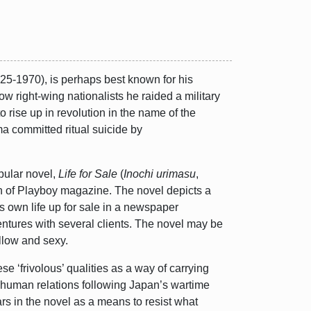
-1970), is perhaps best known for his
low right-wing nationalists he raided a military
 rise up in revolution in the name of the
ma committed ritual suicide by
pular novel,
Life for Sale
(
Inochi urimasu
,
ion of Playboy magazine. The novel depicts a
is own life up for sale in a newspaper
entures with several clients. The novel may be
llow and sexy.
‘frivolous’ qualities as a way of carrying
n human relations following Japan’s wartime
 in the novel as a means to resist what