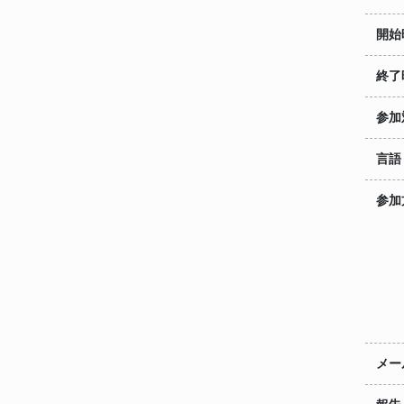
開始
終了
参加
言語
参加
メー