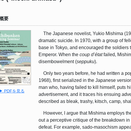
概要
The Japanese novelist, Yukio Mishima (1925
dramatic suicide. In 1970, with a group of fel
base in Tokyo, and encouraged the soldiers to
Emperor. When the
coup d’état
failed, Mishi
disembowelment (
seppuku
).
Only two years before, he had written a po
1968), first serialized in the Japanese vers
man who, having failed to kill himself, puts h
▶ PDFを見る
advertisement, and it traces his ensuing adv
described as bleak, trashy, kitsch, camp, sha
However, I argue that Mishima employs these 
out a perceptive critique of the breakdown i
defeat. For example, sado-masochism appears