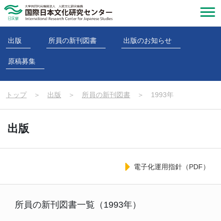
出版
所員の新刊図書
出版のお知らせ
原稿募集
トップ
＞
出版
＞
所員の新刊図書
＞
1993年
出版
電子化運用指針（PDF）
所員の新刊図書一覧（1993年）