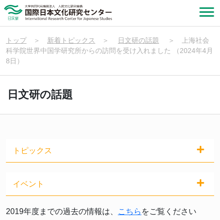
トップ
＞
新着トピックス
＞
日文研の話題
＞
上海社会
科学院世界中国学研究所からの訪問を受け入れました （2024年4月
8日）
日文研の話題
トピックス
イベント
2019年度までの過去の情報は、
こちら
をご覧ください