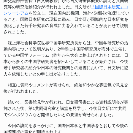
際交流部部会長（日文研教授）から日文研全体概要の説明と共同研
究等の研究活動紹介が行われました。日文研が
「国際日本研究」コ
ンソーシアム
を設立し、現在国内23機関、海外45機関が加盟してい
ること、国際日本研究の現状に鑑み、日文研が国際的な日本研究を
強化しまた若手研究者の育成に力を入れていることがあわせて説明
されました。
沈上海社会科学院世界中国学研究所長からは、中国学研究所の活
動内容について説明があり、2年毎に中国学研究所が海外で主催し
ている中国学フォーラム（昨年から大会に格上げされた）には、日
本から多くの中国学研究者を招へいしていることが紹介され、今後
若手研究者の紹介や日本の研究機関との連携において、日文研に協
力を依頼したいとの申し出がありました。
相互に質問やコメントが寄せられ、終始和やかな雰囲気で意見交
換が行われました。
続いて、図書館見学が行われ、日文研司書による資料説明会が実
施された後、第1共同研究室と講堂を見学し、今後日文研にて共同
でシンポジウムなど開催したいとの要望が寄せられました。
今回の訪問をきっかけに、国際日本学と中国学をとおして今後の
国際連携の強化が期待されます。