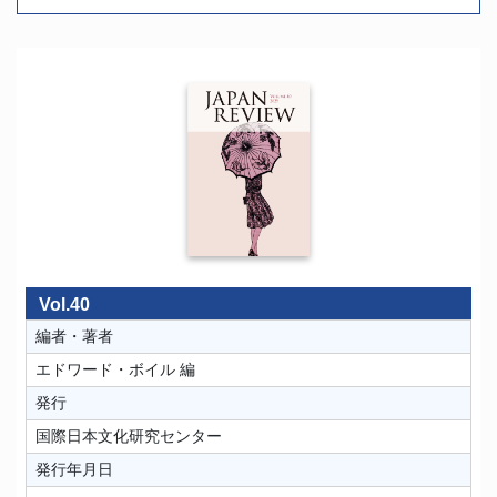
Vol.40
編者・著者
エドワード・ボイル 編
発行
国際日本文化研究センター
発行年月日