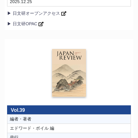
2025.12.25
▶ 日文研オープンアクセス
▶ 日文研OPAC
Vol.39
編者・著者
エドワード・ボイル 編
発行