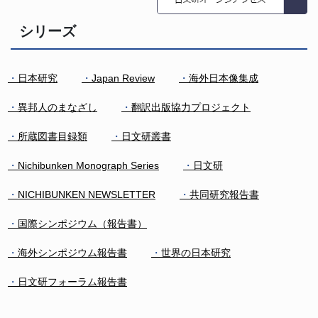
シリーズ
日本研究
Japan Review
海外日本像集成
異邦人のまなざし
翻訳出版協力プロジェクト
所蔵図書目録類
日文研叢書
Nichibunken Monograph Series
日文研
NICHIBUNKEN NEWSLETTER
共同研究報告書
国際シンポジウム（報告書）
海外シンポジウム報告書
世界の日本研究
日文研フォーラム報告書