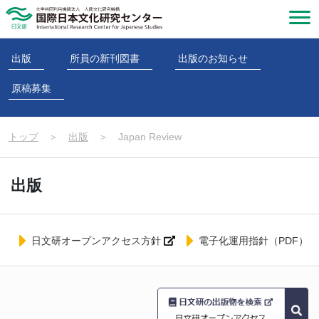
出版
所員の新刊図書
出版のお知らせ
原稿募集
トップ
＞
出版
＞
Japan Review
出版
日文研オープンアクセス方針
電子化運用指針（PDF）