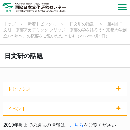
トップ
＞
新着トピックス
＞
日文研の話題
＞
第4回 日
文研－京都アカデミック ブリッジ「京都の学を語ろう〜京都大学創
立125年〜」の概要をご覧いただけます（2022年3月9日）
日文研の話題
トピックス
イベント
2019年度までの過去の情報は、
こちら
をご覧ください