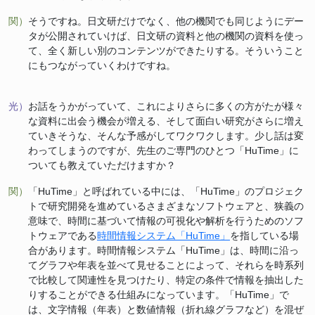
関）
そうですね。日文研だけでなく、他の機関でも同じようにデー
タが公開されていけば、日文研の資料と他の機関の資料を使っ
て、全く新しい別のコンテンツができたりする。そういうこと
にもつながっていくわけですね。
光）
お話をうかがっていて、これによりさらに多くの方がたが様々
な資料に出会う機会が増える、そして面白い研究がさらに増え
ていきそうな、そんな予感がしてワクワクします。少し話は変
わってしまうのですが、先生のご専門のひとつ「HuTime」に
ついても教えていただけますか？
関）
「HuTime」と呼ばれている中には、「HuTime」のプロジェク
トで研究開発を進めているさまざまなソフトウェアと、狭義の
意味で、時間に基づいて情報の可視化や解析を行うためのソフ
トウェアである
時間情報システム「HuTime」
を指している場
合があります。時間情報システム「HuTime」は、時間に沿っ
てグラフや年表を並べて見せることによって、それらを時系列
で比較して関連性を見つけたり、特定の条件で情報を抽出した
りすることができる仕組みになっています。「HuTime」で
は、文字情報（年表）と数値情報（折れ線グラフなど）を混ぜ