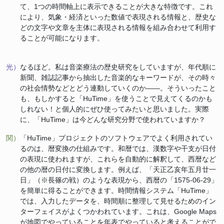
て、1つの時間軸上に表示できることが大きな特徴です。これ
により、気象・経済といった数値で表現される情報と、歴史な
どの文字や文章を主体に表現される情報を組み合わせて利用す
ることが可能になります。
光）
なるほど。私は音楽療法の歴史研究をしていますが、年代順に
新聞、雑誌記事から抽出した音楽的なキーワードが、その時々
の社会情勢などとどう連動していくのか――。そういったこと
も、もしかすると「HuTime」を使うことで見えてくるのかも
しれない！と個人的にぜひ使ってみたいと思いました。実際
に、「HuTime」は今どんな研究分野で使われていますか？
関）
「HuTime」プロジェクトのソフトウェアでよく利用されてい
るのは、暦変換の仕組みです。和暦では、漢数字や干支が日付
の表現に使われますが、これらを自動的に解釈して、西暦など
の他の暦の日付に変換します。例えば、「天正乙亥年五月廿一
日」（※長篠の戦）のような表現から、西暦の「1575-06-29」
を簡単に得ることができます。時間情報システム「HuTime」
では、入力したデータを、時間順に整理して見せるためのイン
ターフェイスがよくつかわれています。これは、Google Maps
が地図でやっていることを年表でやっていると考えることがで