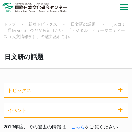
トップ
＞
新着トピックス
＞
日文研の話題
＞
［人コミ
ュ通信 vol.6］今だから知りたい！「デジタル・ヒューマニティー
ズ（人文情報学）」の魅力あれこれ
日文研の話題
トピックス
イベント
2019年度までの過去の情報は、
こちら
をご覧ください