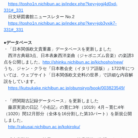
https://tosho1n.nichibun.ac.jp/index.php?key=jogj4d0xd-
331#_331
日文研図書館ニュースレター No.2
https://tosho1n.nichibun.ac.jp/index.php?key=job3yxik7-
331#_331
●データベース
・「日本関係欧文貴重書」データベースを更新しました
西洋古典籍3点、日本表象西洋楽曲（ジャポニズム音楽）の楽譜3
点を公開しました。
http://shinku.nichibun.ac.jp/kichosho/new/
うち、ジャン・クラセ『日本教会史（イタリア語版）』1722年につ
いては、ウェブサイト「日本関係欧文史料の世界」で詳細な内容解
説をしています。
https://kutsukake.nichibun.ac.jp/obunsiryo/book/003823549/
・「摂関期古記録データベース」を更新しました
藤原実資の日記『小右記』の寛仁3年（1019）4月～寛仁4年
（1020）閏12月部分（全体を16分割した第10パート）を新規公開
しました。
http://rakusai.nichibun.ac.jp/kokiroku/