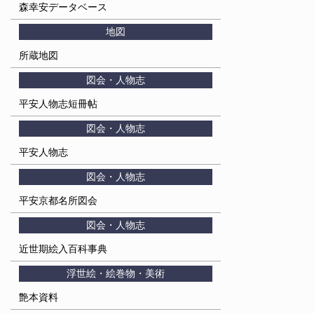
森幸安データベース
地図
所蔵地図
図会・人物志
平安人物志短冊帖
図会・人物志
平安人物志
図会・人物志
平安京都名所図会
図会・人物志
近世期絵入百科事典
浮世絵・絵巻物・美術
艶本資料