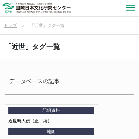
トップ
＞
「近世」タグ一覧
「近世」タグ一覧
データベースの記事
記録資料
近世畸人伝（正・続）
地図