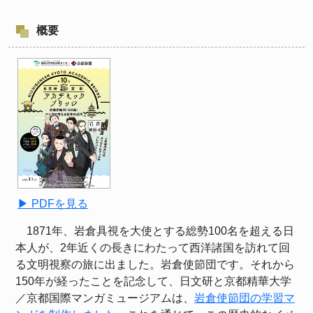
概要
▶ PDFを見る
1871年、岩倉具視を大使とする総勢
100
名を超える日
本人が、
2
年近くの長きにわたって西洋諸国を訪れて回
る文明視察の旅に出ました。岩倉使節団です。それから
150
年が経ったことを記念して、日文研と京都精華大学
／京都国際マンガミュージアムは、
岩倉使節団の学習マ