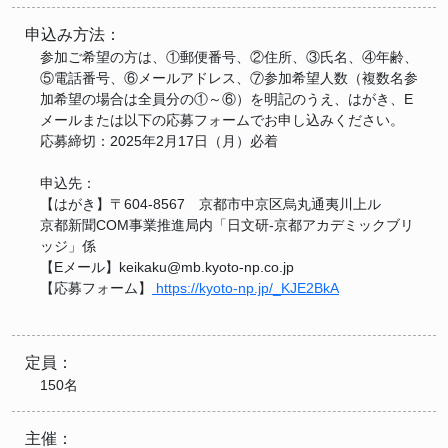
申込み方法：
参加ご希望の方は、①郵便番号、②住所、③氏名、④年齢、
⑤電話番号、⑥メールアドレス、⑦参加希望人数（複数名参
加希望の場合は全員分の①～⑥）を明記のうえ、はがき、E
メールまたは以下の応募フォームでお申し込みください。
応募締切：2025年2月17日（月）必着
申込先：
【はがき】〒604-8567 京都市中京区烏丸通夷川上ル
京都新聞COM事業推進局内「日文研-京都アカデミックブリ
ッジ」係
【Eメール】keikaku@mb.kyoto-np.co.jp
【応募フォーム】
https://kyoto-np.jp/_KJE2BkA
定員：
150名
主催：