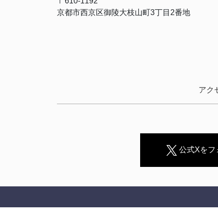
〒610-1192
京都市西京区御陵大枝山町3丁目2番地
アク
公式Xをフ