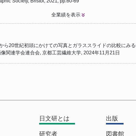
phic Society, Bristol, 2021, pp.60-69
全業績を表示
後半から20世紀初頭にかけての写真とガラススライドの比較にみる
関連学会連合会, 京都工芸繊維大学, 2024年11月21日
日文研とは
出版
研究者
図書館