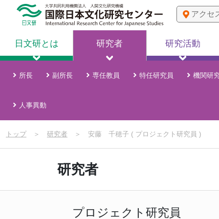
アクセ
日文研とは
研究者
研究活動
所長
副所長
専任教員
特任研究員
機関研
人事異動
トップ
＞
研究者
＞
安藤 千穂子 ( プロジェクト研究員 )
研究者
プロジェクト研究員