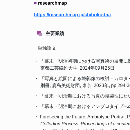
■
researchmap
https://researchmap.jp/chihokodna
主要業績
単独論文
・ 「幕末・明治初期における写真術の展開に
京都工芸繊維大学, 2024年09月25日
・ 「写真と絵図による城郭像の検討－カロタ
別冊, 鹿島美術財団, 東京, 2023年, pp.294-3
・ 「幕末・明治期における写真の複製性にたいする一
・ 「幕末・明治期におけるアンブロタイプへの愛着を
・ Foreseeing the Future: Ambrotype Portrait P
Collodion Process: Proceedings of a confe