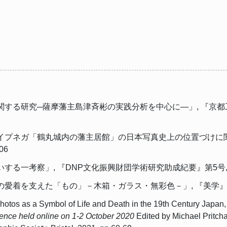
関する研究─薩摩藩主島津斉彬の実践分析を中心に―」, 『京都
イプネガ「鶴丸城内の藩主居館」の日本写真史上の位置づけに関
06
考察」, 『DNP文化振興財団学術研究助成紀要』第5号, DNP文化振
支えた「もの」－木箱・ガラス・無彩色－」, 『美学』第74巻1号, 
hotos as a Symbol of Life and Death in the 19th Century Japan
rence held online on 1-2 October 2020
Edited by Michael Pritcha