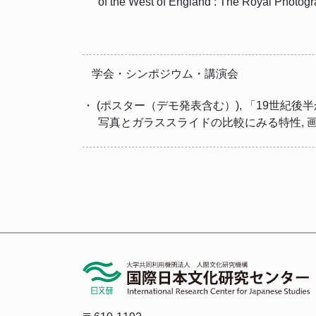
of the West of England : The Royal Photogra
学会・シンポジウム・講演会
・ (ポスター（デモ発表含む）), 「19世紀
写真とガラススライドの比較にみる特性, 画像