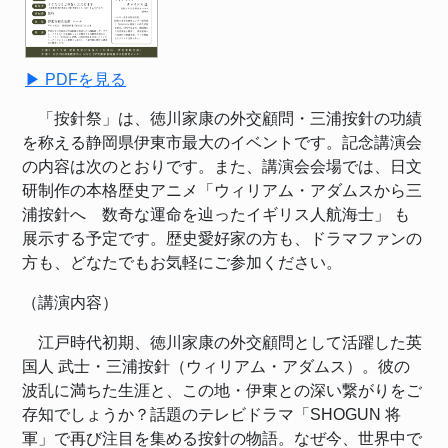
▶ PDFを見る
「按針祭」は、徳川家康の外交顧問・三浦按針の功績
を称える静岡県伊東市最大のイベントです。記念講演会
の内容は次のとおりです。また、講演会会場では、日文
研制作の本格歴史アニメ「ウィリアム・アダムスから三
浦按針へ 数奇な運命を辿ったイギリス人航海士」 も
展示する予定です。歴史愛好家の方も、ドラマファンの
方も、どなたでもお気軽にご参加ください。
（講演内容）
江戸時代初期、徳川家康の外交顧問として活躍した英
国人 武士・三浦按針（ウィリアム・アダムス）。彼の
波乱に満ちた生涯と、この地・伊東との深い繋がりをご
存知でしょうか？話題のテレビドラマ「
SHOGUN
将
軍」で再び注目を集める按針の物語。なぜ今、世界中で