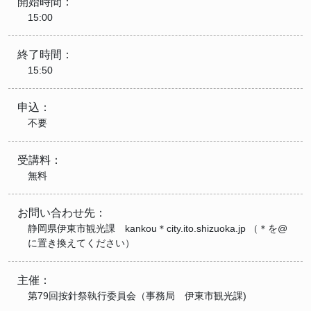
開始時間：
15:00
終了時間：
15:50
申込：
不要
受講料：
無料
お問い合わせ先：
静岡県伊東市観光課 kankou＊city.ito.shizuoka.jp （＊を@
に置き換えてください）
主催：
第79回按針祭執行委員会（事務局 伊東市観光課)