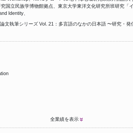
国立民族学博物館拠点、東京大学東洋文化研究所班研究「イスラーム美術
 and Identity、
多言語論文執筆シリーズ Vol. 21：多言語のなかの日本語 〜研
ation
全業績を表示