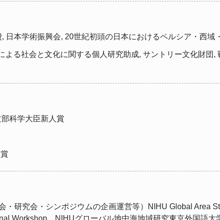
員奨励費, 日本学術振興会, 20世紀初頭の日本におけるペルシア・
手研究者による社会と文化に関する個人研究助成, サントリー文化財
選奨文部科学大臣新人賞
雲賞
会・シンポジウムの企画運営等）NIHU Global Area Studies Prog
oint International Workshop、NIHUグローバル地中海地