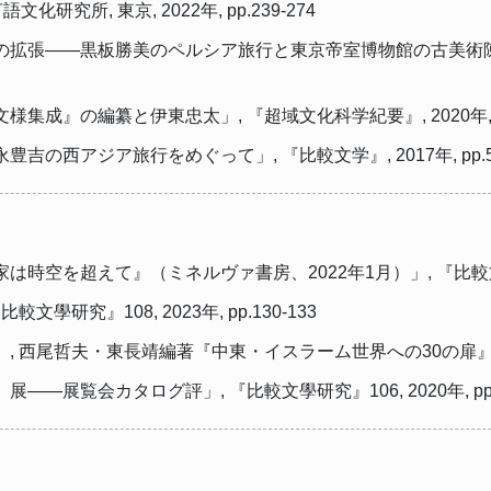
究所, 東京, 2022年, pp.239-274
拡張――黒板勝美のペルシア旅行と東京帝室博物館の古美術陳列」,
』の編纂と伊東忠太」, 『超域文化科学紀要』, 2020年, pp.
西アジア旅行をめぐって」, 『比較文学』, 2017年, pp.54
を超えて』（ミネルヴァ書房、2022年1月）」, 『比較文學研究』10
研究』108, 2023年, pp.130-133
西尾哲夫・東長靖編著『中東・イスラーム世界への30の扉』, ミネルヴ
展覧会カタログ評」, 『比較文學研究』106, 2020年, pp.1