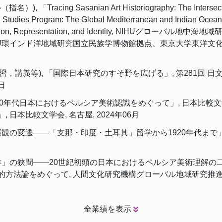
g Sasanian Art Historiography: The Intersection of J
 Studies Program: The Global Mediterranean and Indian Ocean 
rt: Reception, Representation, and Identity, N
U環インド洋地域研究国立民族学博物館拠点、東京大学東洋文化
，講義等), 「国際日本研究のすそ野を広げる」, 第281回 日
日
―1920年代日本におけるペルシア美術認識をめぐって」, 日本比
本比較文学会, 名古屋, 2024年06月
建築観の変遷――「⽀那・印度・⼟⽿其」留学から1920年代まで」
と「東洋」の狭間——20世紀初頭の日本におけるペルシア美術理解の
的方法論をめぐって, 人間文化研究機構グローバル地域研究推
全業績を表示