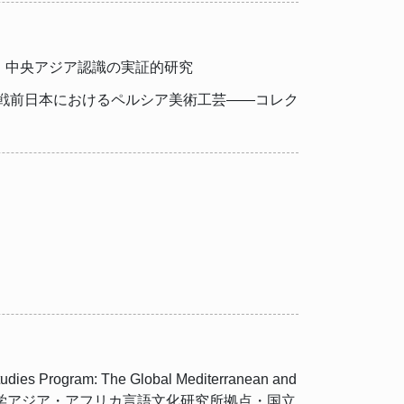
西域・中央アジア認識の実証的研究
団, 戦前日本におけるペルシア美術工芸――コレク
ram: The Global Mediterranean and
域研究東京外国語大学アジア・アフリカ言語文化研究所拠点・国立