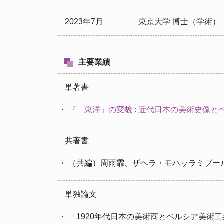
2023年7月
東京大学 博士（学術）
主要業績
単著書
・
『「東洋」の変貌 : 近代日本の美術史像とペルシ
共著書
・ （共編）周雨霏、ザヘラ・モハッラミプール, 
単独論文
・ 「1920年代日本の美術商とペルシア美