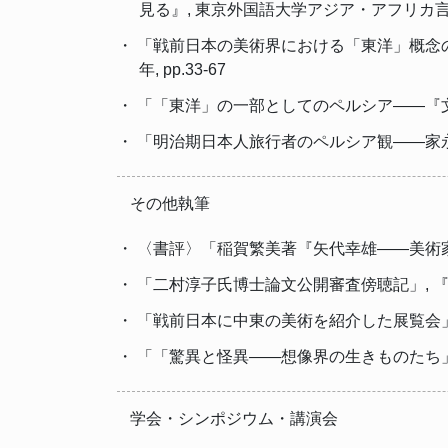
見る』, 東京外国語大学アジア・アフリカ言語文化研
・ 「戦前日本の美術界における「東洋」概念の
年, pp.33-67
・ 「「東洋」の一部としてのペルシア――『文様集成
・ 「明治期日本人旅行者のペルシア観――家永豊吉の
その他執筆
・ 〈書評〉「稲賀繁美著『矢代幸雄――美術家は時空
・ 「二村淳子氏博士論文公開審査傍聴記」, 『比較文學
・ 「戦前日本に中東の美術を紹介した展覧会」, 
・ 「「驚異と怪異――想像界の生きものたち」展――
学会・シンポジウム・講演会