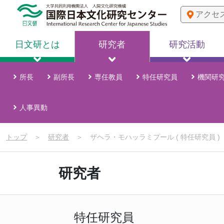
アクセ
日文研とは
研究者
研究活動
所長
副所長
専任教員
特任研究員
機関研
人事異動
トップ
＞
研究者
＞
ザヘラ・モハッラミプール ( 特任研究員 )
研究者
特任研究員