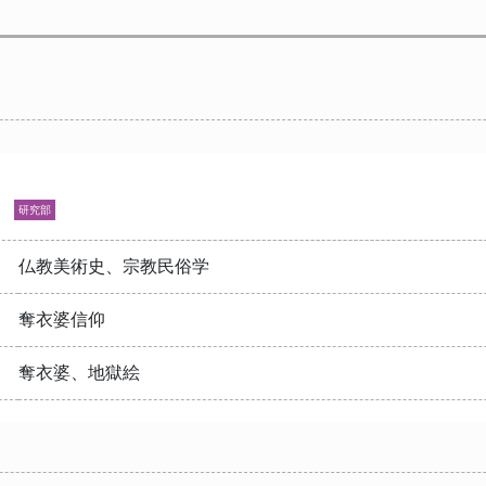
尋
研究部
仏教美術史、宗教民俗学
奪衣婆信仰
奪衣婆、地獄絵