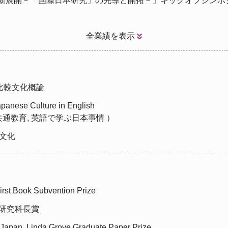
展開－「国際日本研究」の先導と開拓－」キックオフシンポジウ
全業績を表示
ジア比較文化概論
apanese Culture in English
課共通教育, 英語で学ぶ日本事情 ）
教文化
rst Book Subvention Prize
学研究科長賞
Japan, Linda Grove Graduate Paper Prize