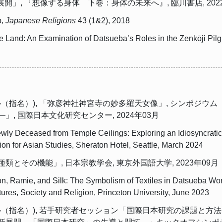
 『想像する身体 下巻：身体の未来へ』, 臨川書店, 2022年12月
p,
Japanese Religions
43 (1&2), 2018
 Land: An Examination of Datsueba’s Roles in the Zenkōji Pi
ル（指名）), 「弥彦神社神宮寺の妙多羅天女像」, シンポジ
 国際日本文化研究センター, 2024年03月
eceased from Temple Ceilings: Exploring an Idiosyncratic Fun
on for Asian Studies, Sheraton Hotel, Seattle, March 2024
類とその機能」, 日本宗教学会, 東京外国語大学, 2023年09月
mie, and Silk: The Symbolism of Textiles in Datsueba Worshi
ures, Society and Religion, Princeton University, June 2023
ル（指名）), 若手研究者セッション「国際日本研究の課題と方