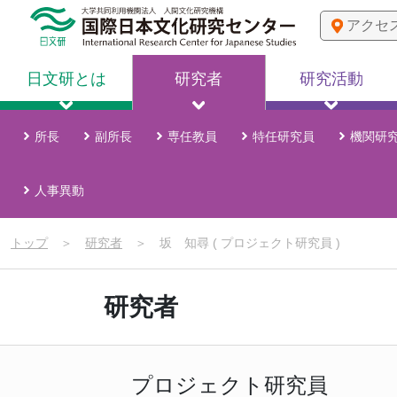
アクセ
日文研とは
研究者
研究活動
所長
副所長
専任教員
特任研究員
機関研
人事異動
トップ
＞
研究者
＞
坂 知尋 ( プロジェクト研究員 )
研究者
プロジェクト研究員