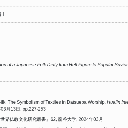
博士
on of a Japanese Folk Deity from Hell Figure to Popular Savior
lk: The Symbolism of Textiles in Datsueba Worship,
Hualin Int
25年03月13日, pp.227-253
界仏教文化研究叢書』62, 龍谷大学, 2024年03月