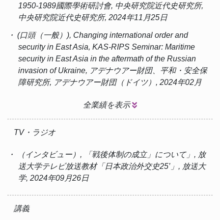
1950-1989國際學術研討會, 中央研究院近代史研究所,
中央研究院近代史研究所, 2024年11月25日
・ (口頭（一般）), Changing international order and
security in East Asia, KAS-RIPS Seminar: Maritime
security in East Asia in the aftermath of the Russian
invasion of Ukraine, アデナウアー財団、平和・安全保
障研究所, アデナウアー財団（ドイツ）, 2024年02月
全業績を表示
TV・ラジオ
・ （インタビュー）, 「戦後体制の成立」について」, 放
送大学テレビ放送教材「日本政治外交史25’」, 放送大
学, 2024年09月26日
講義