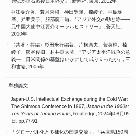
康弘が語る戦後日本外交』, 新潮社, 東京, 2012年
・ 中江要介著、若月秀和、神田豊隆、楠綾子、中島琢
磨、昇亜美子、服部龍二編, 『アジア外交の動と静――
元中国大使中江要介オーラルヒストリー』, 蒼天社,
2010年
・ （共著・共編）杉田米行編著、片桐庸夫、菅英輝、楠
綾子、熊谷俊樹、村井良太著, 『アジア太平洋戦争の意
義― 日米関係の基盤はいかにして成り立ったか』, 三
和書籍, 2005年
単独論文
・ Japan-U.S. Intellectual Exchange during the Cold War:
The Shimoda Conference in 1967,
Japan in the 1960s:
Ten Years of Turning Points
, Routledge, 2024年08月05
日, pp.77-91
・ 「グローバル化と多様化の国際交流」, 『兵庫県150周