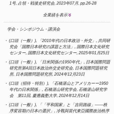
1号, 占領・戦後史研究会, 2023年07月, pp.26-28
全業績を表示
学会・シンポジウム・講演会
・ (口頭（一般）), 「2010年代の日本政治・外交」, 共同研
究会「国際日本研究の課題と方法」, 国際日本文化研究
センター, 国際日本文化研究センター, 2025年01月25日
・ (口頭（一般）), 「日米関係の1950年代」, 日本国際問題
研究所第4回日本政治外交史研究会, 日本国際問題研究
所, 日本国際問題研究所, 2024年12月23日
・ (口頭（招待・特別）), 「石橋湛山とアメリカーー1950
年代の日米関係」, 石橋湛山研究学会, 石橋湛山研究学
会 第11回, 慶應義塾大学, 2024年12月14日
・ (口頭（一般）), 「「平和国家」と「吉田路線」――秩
序変容期の日本の選択」, 冷戰與當代東亞國際政治秩序