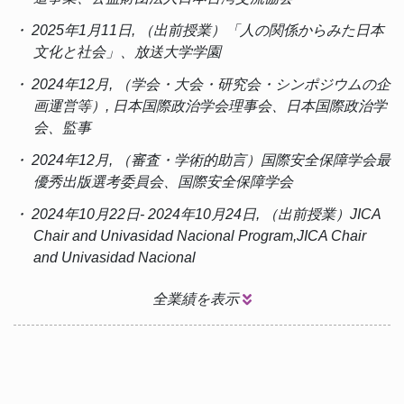
・ 2025年1月11日, （出前授業）「人の関係からみた日本
文化と社会」、放送大学学園
・ 2024年12月, （学会・大会・研究会・シンポジウムの企
画運営等）, 日本国際政治学会理事会、日本国際政治学
会、監事
・ 2024年12月, （審査・学術的助言）国際安全保障学会最
優秀出版選考委員会、国際安全保障学会
・ 2024年10月22日- 2024年10月24日, （出前授業）JICA
Chair and Univasidad Nacional Program,JICA Chair
and Univasidad Nacional
全業績を表示