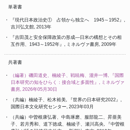
単著書
・ 『現代日本政治史① 占領から独立へ 1945～1952』,
吉川弘文館, 2013年
・ 『吉田茂と安全保障政策の形成―日米の構想とその相
互作用、1943～1952年』, ミネルヴァ書房, 2009年
共著書
・
（編著）磯田道史、楠綾子、戦暁梅、瀧井一博, 『国際
日本研究の知をひらく：接合域と多面性』, ミネルヴァ
書房, 2026年05月30日
・ （共編）楠綾子、松木裕美, 『世界の日本研究2022』,
国際日本文化研究センター, 2023年03月
・ （共編）中曽根康弘著、中島琢磨、服部龍二、昇亜美
子、若月秀和、道下徳成、楠綾子、瀬川高央, 『中曽根