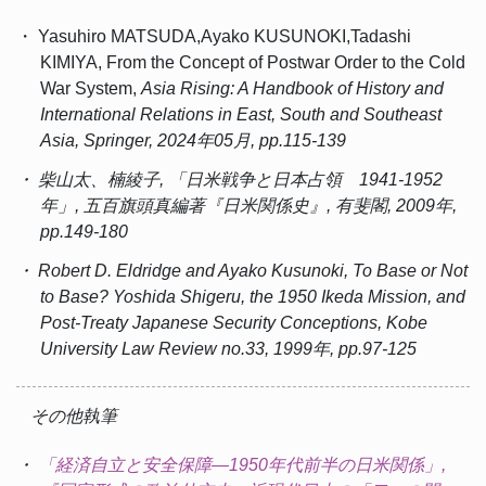
・ Yasuhiro MATSUDA,Ayako KUSUNOKI,Tadashi
KIMIYA, From the Concept of Postwar Order to the Cold
War System,
Asia Rising: A Handbook of History and
International Relations in East, South and Southeast
Asia
, Springer, 2024年05月, pp.115-139
・ 柴山太、楠綾子, 「日米戦争と日本占領 1941-1952
年」, 五百旗頭真編著『日米関係史』, 有斐閣, 2009年,
pp.149-180
・ Robert D. Eldridge and Ayako Kusunoki, To Base or Not
to Base? Yoshida Shigeru, the 1950 Ikeda Mission, and
Post-Treaty Japanese Security Conceptions,
Kobe
University Law Review
no.33, 1999年, pp.97-125
その他執筆
・
「経済自立と安全保障―1950年代前半の日米関係」,