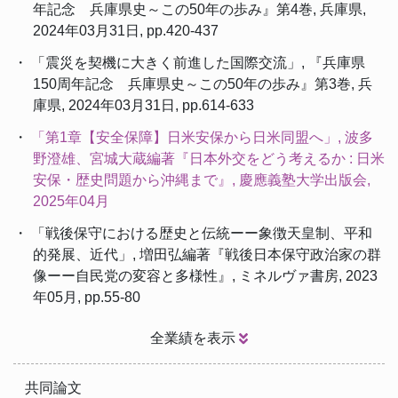
年記念 兵庫県史～この50年の歩み』第4巻, 兵庫県,
2024年03月31日, pp.420-437
・ 「震災を契機に大きく前進した国際交流」, 『兵庫県
150周年記念 兵庫県史～この50年の歩み』第3巻, 兵
庫県, 2024年03月31日, pp.614-633
・
「第1章【安全保障】日米安保から日米同盟へ」, 波多
野澄雄、宮城大蔵編著『日本外交をどう考えるか : 日米
安保・歴史問題から沖縄まで』, 慶應義塾大学出版会,
2025年04月
・ 「戦後保守における歴史と伝統ーー象徴天皇制、平和
的発展、近代」, 増田弘編著『戦後日本保守政治家の群
像ーー自民党の変容と多様性』, ミネルヴァ書房, 2023
年05月, pp.55-80
全業績を表示
共同論文