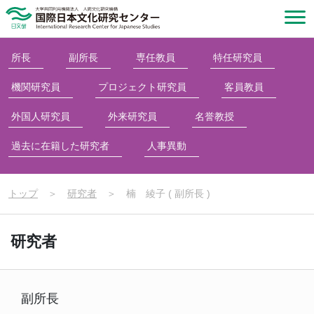
所長
副所長
専任教員
特任研究員
機関研究員
プロジェクト研究員
客員教員
外国人研究員
外来研究員
名誉教授
過去に在籍した研究者
人事異動
トップ
＞
研究者
＞
楠 綾子 ( 副所長 )
研究者
副所長