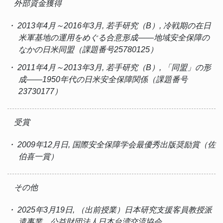
外部資金獲得
・ 2013年4月～2016年3月, 若手研究（B）, 冷戦期の在日
米軍基地の運用をめぐる合意形成――地域安全保障の
なかの日米同盟（課題番号25780125）
・ 2011年4月～2013年3月, 若手研究（B）, 「同盟」の形
成――1950年代の日米安全保障関係（課題番号
23730177）
受賞
・ 2009年12月日, 国際安全保障学会最優秀出版奨励賞（佐
伯喜一賞）
その他
・ 2025年3月19日, （出前授業）日本研究支援客員教授派
遣事業、公益財団法人日本台湾交流協会