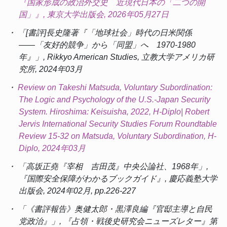
『国家形成の政治外交史 近現代日本の「二つの開
国」』, 東京大学出版会, 2026年05月27日
・ 「[書評]長史隆著『「地球社会」時代の日米関係
――「友好的競争」から「同盟」へ 1970-1980
年』」,
Rikkyo American Studies
, 立教大学アメリカ研
究所, 2024年03月
・
Review on Takeshi Matsuda, Voluntary Subordination:
The Logic and Psychology of the U.S.-Japan Security
System. Hiroshima: Keisuisha, 2022,
H-Diplo| Robert
Jervis International Security Studies Forum Roundtable
Review 15-32 on Matsuda, Voluntary Subordination
, H-
Diplo, 2024年03月
・ 「高坂正堯『宰相 吉田茂』中央公論社、1968年」,
『国際安全保障がわかるブックガイド』, 慶応義塾大学
出版会, 2024年02月, pp.226-227
・ 「《書評報告》奥健太郎・黒澤良編『官邸主導と自民
党政治』」, 『占領・戦後史研究会ニューズレター』第