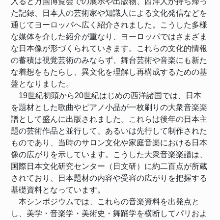
入ると万国博覧会での展示や出版物、西洋人が持ち帰っ
た記録、日本人の芸術家や知識人による文化発信などを
通じてヨーロッパへ広く紹介されました。こうした多様
な媒体を介した紹介が重なり、ヨーロッパではさまざま
な日本像が形づくられていきます。これらの文化的情報
の蓄積は視覚芸術のみならず、舞台芸術や音楽にも新た
な着想をもたらし、異文化を理解し再構成するための基
盤となりました。
19世紀初頭から20世紀はじめの西洋諸国では、日本
を題材とした歌曲やピアノ小品が一枚刷りの大衆音楽楽
譜として盛んに出版されました。これらは後年の日本主
題の芸術作品と並行して、あるいは先行して制作された
ものであり、当時のサロン文化や家庭音楽における日本
像の広がりを示しています。こうした大衆音楽楽譜は、
国際日本文化研究センター（日文研）に約二百点が所蔵
されており、日本題材の内容や受容の広がりを把握する
基礎資料となっています。
本シンポジウムでは、これらの音楽資料を出発点と
し、美学・音楽学・美術史・舞踊学を横断してパリおよ