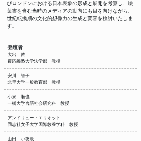
びロンドンにおける日本表象の形成と展開を考察し、絵
葉書を含む当時のメディアの動向にも目を向けながら、
世紀転換期の文化的想像力の生成と変容を検討いたしま
す。
登壇者
大出 敦
慶応義塾大学法学部 教授
安川 智子
北里大学一般教育部 教授
小泉 順也
一橋大学言語社会研究科 教授
アンドリュー・エリオット
同志社女子大学国際教養学科 教授
山田 小夜歌