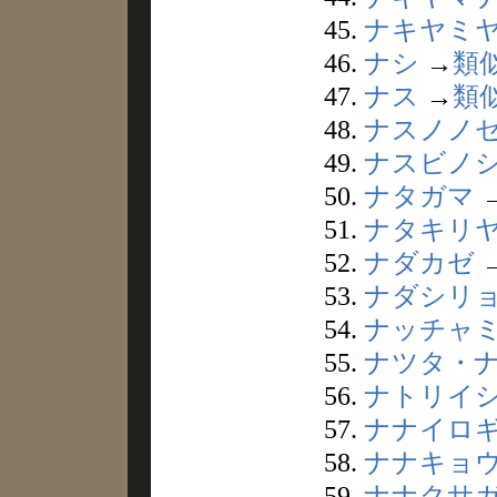
45.
ナキヤミ
46.
ナシ
→
類
47.
ナス
→
類
48.
ナスノノ
49.
ナスビノ
50.
ナタガマ
51.
ナタキリ
52.
ナダカゼ
53.
ナダシリ
54.
ナッチャ
55.
ナツタ・
56.
ナトリイ
57.
ナナイロ
58.
ナナキョ
59.
ナナクサ