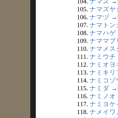
104.
ナマズ
→
105.
ナマズヤ
106.
ナマヅ
→
107.
ナマトン
108.
ナマハゲ
109.
ナママブ
110.
ナマメス
111.
ナミウチ
112.
ナミオヨ
113.
ナミキリ
114.
ナミコゾ
115.
ナミダ
→
116.
ナミノオ
117.
ナミヨケ
118.
ナメイワ