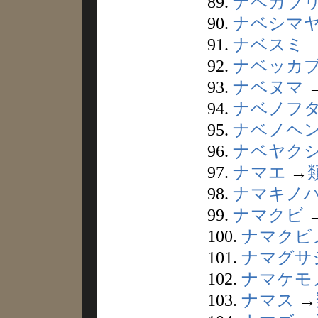
89.
ナベカブ
90.
ナベシマ
91.
ナベスミ
92.
ナベッカ
93.
ナベヌマ
94.
ナベノフ
95.
ナベノヘ
96.
ナベヤク
97.
ナマエ
→
98.
ナマキノ
99.
ナマクビ
100.
ナマクビ
101.
ナマグサ
102.
ナマケモ
103.
ナマス
→