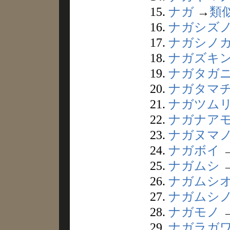
15.
ナガ
→
類
16.
ナガシズ
17.
ナガシノ
18.
ナガズキ
19.
ナガタガ
20.
ナガタマ
21.
ナガツム
22.
ナガナア
23.
ナガヌマ
24.
ナガボイ
25.
ナガムシ
26.
ナガムシ
27.
ナガムシ
28.
ナガモノ
29.
ナガラガ