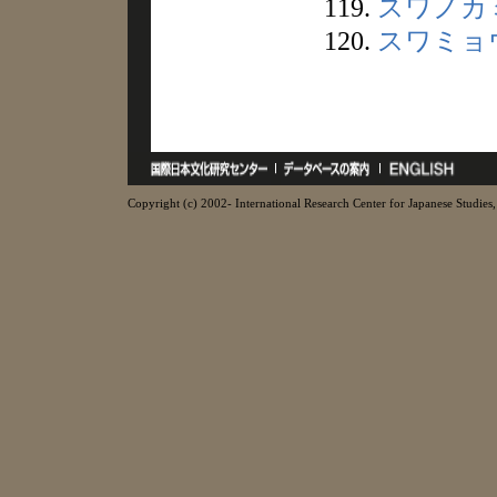
119.
スワノカ
120.
スワミョ
Copyright (c) 2002- International Research Center for Japanese Studies, 