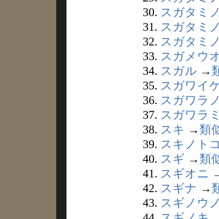
30.
スガタミ
31.
スガタミ
32.
スガタミ
33.
スガメウ
34.
スガル
→
35.
スガワイ
36.
スガワラ
37.
スガワラ
38.
スキ
→
類
39.
スキノト
40.
スギ
→
類
41.
スギオニ
42.
スギナ
→
43.
スギノウ
44.
スギノキ