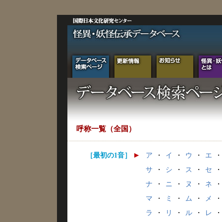
呼称一覧（全国）
［最初の1音］
ア
・
イ
・
ウ
・
エ
・
サ
・
シ
・
ス
・
セ
・
ナ
・
ニ
・
ヌ
・
ネ
・
マ
・
ミ
・
ム
・
メ
・
ラ
・
リ
・
ル
・
レ
・