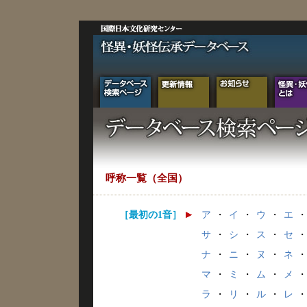
呼称一覧（全国）
［最初の1音］
ア
・
イ
・
ウ
・
エ
・
サ
・
シ
・
ス
・
セ
・
ナ
・
ニ
・
ヌ
・
ネ
・
マ
・
ミ
・
ム
・
メ
・
ラ
・
リ
・
ル
・
レ
・