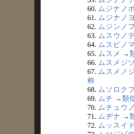
60.
ムジナノ
61.
ムジナノ
62.
ムジンノ
63.
ムスウノ
64.
ムスビノ
65.
ムスメ
→
66.
ムスメジ
67.
ムスメノ
称
68.
ムソロク
69.
ムチ
→
類
70.
ムチュウ
71.
ムヂナ
→
72.
ムッスイ