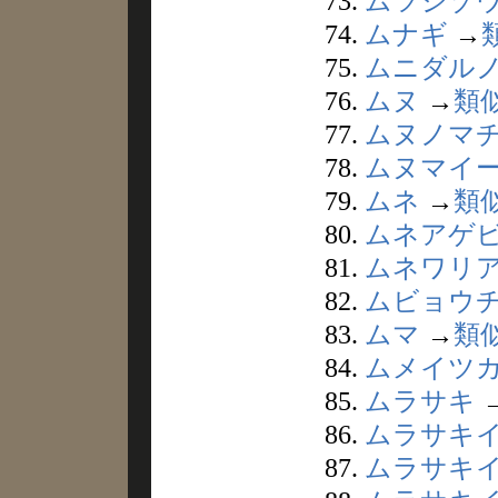
73.
ムツジゾ
74.
ムナギ
→
75.
ムニダル
76.
ムヌ
→
類
77.
ムヌノマ
78.
ムヌマイ
79.
ムネ
→
類
80.
ムネアゲ
81.
ムネワリ
82.
ムビョウ
83.
ムマ
→
類
84.
ムメイツ
85.
ムラサキ
86.
ムラサキ
87.
ムラサキ