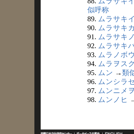
88.
ムラサキ
似呼称
89.
ムラサキ
90.
ムラサキ
91.
ムラサキ
92.
ムラサキ
93.
ムラノボ
94.
ムラヲス
95.
ムン
→
類
96.
ムンシラ
97.
ムンニメ
98.
ムンノヒ