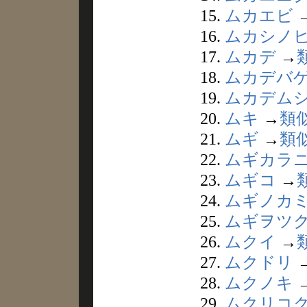
15.
ムカエビ
16.
ムカシノ
17.
ムカデ
→
18.
ムカデバ
19.
ムカデム
20.
ムキ
→
類
21.
ムギ
→
類
22.
ムギカラ
23.
ムギコ
→
24.
ムギノカ
25.
ムギヲツ
26.
ムクイ
→
27.
ムクドリ
28.
ムクノキ
29.
ムクリコ