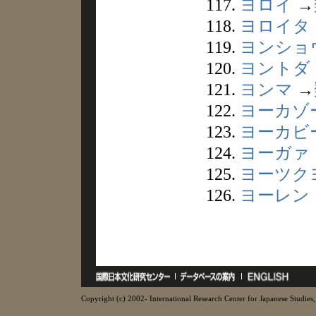
117.
ヨロイ
→
118.
ヨロイタ
119.
ヨンショ
120.
ヨントダ
121.
ヨンマ
→
122.
ヨーカゾ
123.
ヨーカビ
124.
ヨーガァ
125.
ヨーツク
126.
ヨーレン
Copyright (c) 2002- International Research Center for Japanese Studies, 