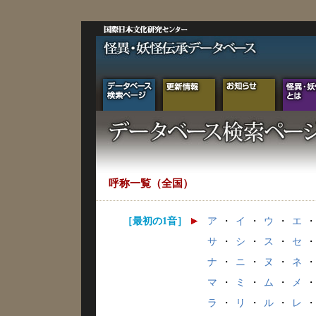
呼称一覧（全国）
［最初の1音］
ア
・
イ
・
ウ
・
エ
・
サ
・
シ
・
ス
・
セ
・
ナ
・
ニ
・
ヌ
・
ネ
・
マ
・
ミ
・
ム
・
メ
・
ラ
・
リ
・
ル
・
レ
・