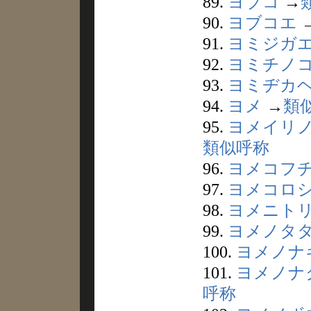
89.
ヨブコ
→
90.
ヨブコエ
91.
ヨミジガ
92.
ヨミチノ
93.
ヨミヂカ
94.
ヨメ
→
類
95.
ヨメイリ
類似呼称
96.
ヨメコフ
97.
ヨメコロ
98.
ヨメニト
99.
ヨメノタ
100.
ヨメノナ
101.
ヨメノナ
呼称