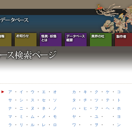
ア
・
イ
・
ウ
・
エ
・
オ
カ
・
キ
・
ク
・
ケ
・
コ
サ
・
シ
・
ス
・
セ
・
ソ
タ
・
チ
・
ツ
・
テ
・
ト
ナ
・
ニ
・
ヌ
・
ネ
・
ノ
ハ
・
ヒ
・
フ
・
ヘ
・
ホ
マ
・
ミ
・
ム
・
メ
・
モ
ヤ
・
・
ユ
・
・
ヨ
ラ
・
リ
・
ル
・
レ
・
ロ
ワ
・
・
ヲ
・
・
ン