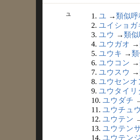
ユ
1.
ユ
→
類似呼
2.
ユイショガ
3.
ユウ
→
類似
4.
ユウガオ
→
5.
ユウキ
→
類
6.
ユウコン
→
7.
ユウスウ
→
8.
ユウセンオ
9.
ユウタイリ
10.
ユウダチ
11.
ユウチュ
12.
ユウテン
13.
ユウテン
14.
ユウテン