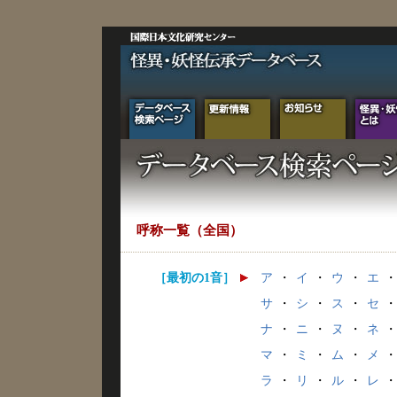
呼称一覧（全国）
［最初の1音］
ア
・
イ
・
ウ
・
エ
・
サ
・
シ
・
ス
・
セ
・
ナ
・
ニ
・
ヌ
・
ネ
・
マ
・
ミ
・
ム
・
メ
・
ラ
・
リ
・
ル
・
レ
・