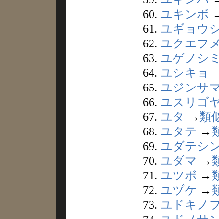
60.
ユキンボ
61.
ユギョウ
62.
ユクエフ
63.
ユゲノシ
64.
ユシキョ
65.
ユジンサ
66.
ユスリゴ
67.
ユタ
→
類
68.
ユタテ
→
69.
ユダテシ
70.
ユダマ
→
71.
ユツボ
→
72.
ユヅケ
→
73.
ユドキノ