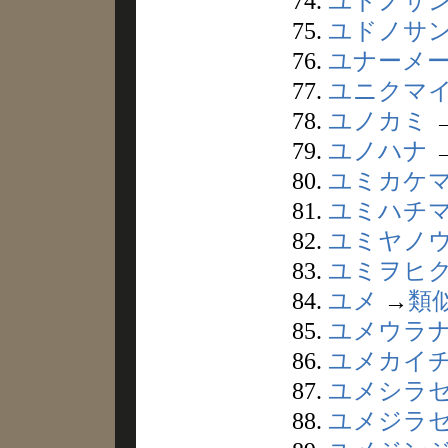
74.
ユドノサ
75.
ユドノサ
76.
ユナーメ
77.
ユニクマ
78.
ユノカミ
79.
ユノハナ
80.
ユミカケ
81.
ユミハチ
82.
ユミヤノ
83.
ユミヲヒ
84.
ユメ
→
類
85.
ユメウラ
86.
ユメカイ
87.
ユメシラ
88.
ユメジラ