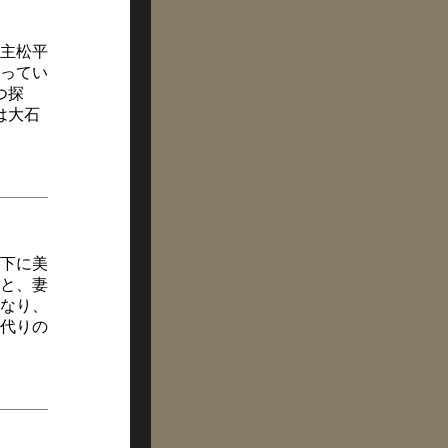
主松平
ってい
つ探
は大石
下に美
と、妻
なり、
代りの