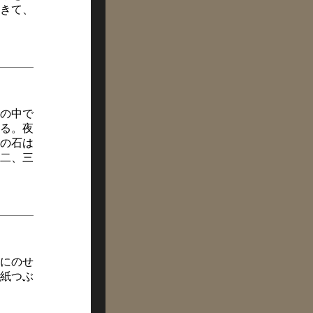
きて、
の中で
る。夜
の石は
二、三
にのせ
紙つぶ