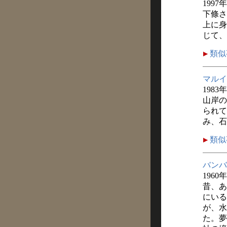
1997
下條さ
上に身
じて、
類似
マルイ
1983
山岸の
られて
み、石
類似
バンバ
1960
昔、あ
にいる
が、水
た。夢