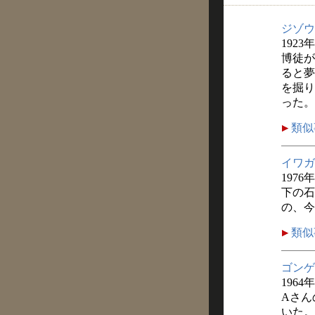
ジゾウ
1923
博徒が
ると夢
を掘り
った。
類似
イワガ
1976
下の石
の、今
類似
ゴンゲ
1964
Aさん
いた。