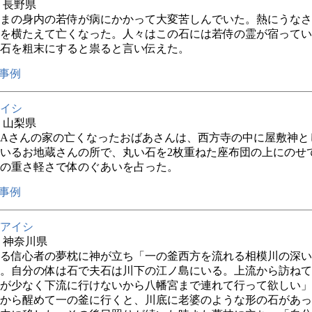
年 長野県
まの身内の若侍が病にかかって大変苦しんでいた。熱にうなさ
を横たえて亡くなった。人々はこの石には若侍の霊が宿ってい
石を粗末にすると祟ると言い伝えた。
事例
イシ
年 山梨県
Aさんの家の亡くなったおばあさんは、西方寺の中に屋敷神と
いるお地蔵さんの所で、丸い石を2枚重ねた座布団の上にのせ
の重さ軽さで体のぐあいを占った。
事例
アイシ
年 神奈川県
る信心者の夢枕に神が立ち「一の釜西方を流れる相模川の深い
。自分の体は石で夫石は川下の江ノ島にいる。上流から訪ねて
が少なく下流に行けないから八幡宮まで連れて行って欲しい」
から醒めて一の釜に行くと、川底に老婆のような形の石があっ