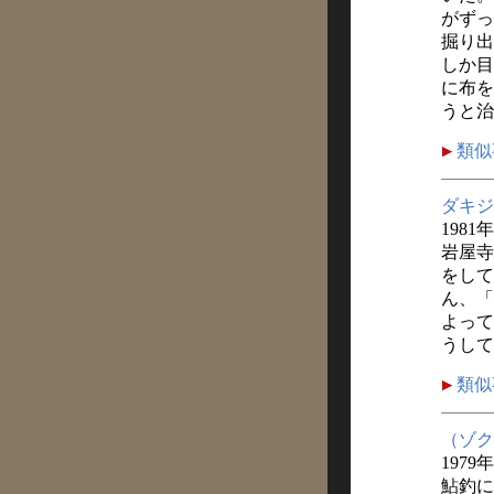
がずっ
掘り出
しか目
に布を
うと治
類似
ダキジ
1981
岩屋寺
をして
ん、「
よって
うして
類似
（ゾク
1979
鮎釣に