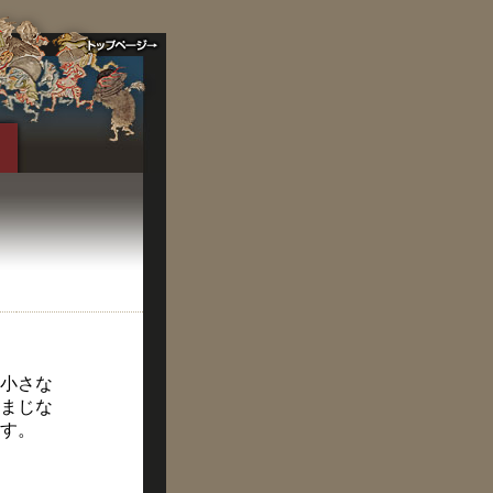
小さな
まじな
す。