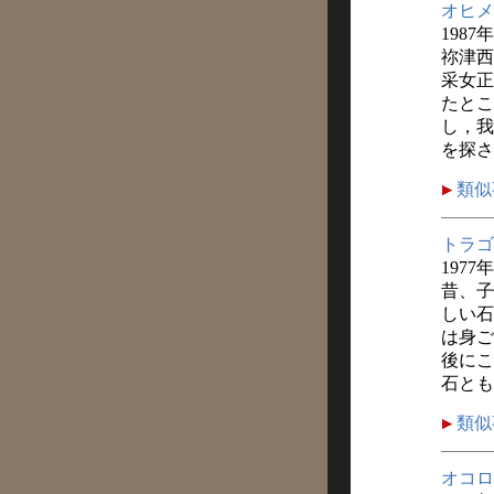
オヒメ
1987
祢津西
采女正
たとこ
し，我
を探さ
類似
トラゴ
1977
昔、子
しい石
は身ご
後にこ
石とも
類似
オコロ