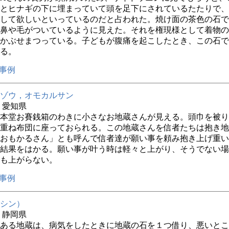
とヒナギの下に埋まっていて頭を足下にされているたたりで、
して欲しいといっているのだと占われた。焼け面の茶色の石で
鼻や毛がついているように見えた。それを権現様として着物の
かぶせまつっている。子どもが腹痛を起こしたとき、この石で
る。
事例
ゾウ，オモカルサン
年 愛知県
本堂お賽銭箱のわきに小さなお地蔵さんが見える。頭巾を被り
重ね布団に座っておられる。この地蔵さんを信者たちは抱き地
おもかるさん」とも呼んで信者達が願い事を頼み抱き上げ重い
結果をはかる。願い事が叶う時は軽々と上がり、そうでない場
も上がらない。
事例
シン）
年 静岡県
ある地蔵は、病気をしたときに地蔵の石を１つ借り、悪いとこ