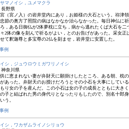
サマノイシ，ユメマクラ
年 長野県
宮（宮ノ入）の岩井堂内にあり，お姫様の大石という。祢津領
忠節の奥方了照院の病はなかなか治らなかった。毎日神仏に祈
ろ，ある日御仏が2体夢枕に立ち，病から逃れたくば大石を二
々2体の像を刻んで祈るがよい，とのお告げがあった。采女正
せて釈迦尊と多宝尊の2仏を刻ませ，岩井堂に安置した。
事例
イシ，ジュウロウミガワリノイシ
年 神奈川県
供に恵まれない妻が弁財天に願掛けしたところ、ある朝、枕の
があった。弁財天のお授けだろうとその小石を大事にしている
もり女の子を産んだ。この小石は女の子の成長とともに大きく
の子と結ばれた男の身代りとなったりもしたので、別名十郎身
いう。
事例
イシ，ワカザムライノシリョウ