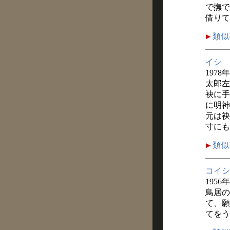
で撫で
借りて
類似
イシ
1978
太郎左
袂に手
に明神
元は袂
寸にも
類似
コイシ
1956
鳥居の
て、願
てをう