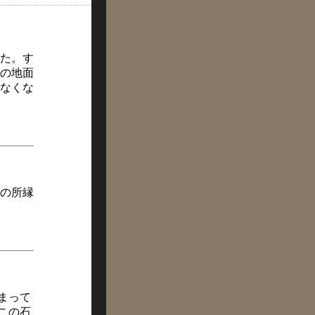
た。す
の地面
なくな
の所縁
まって
この石