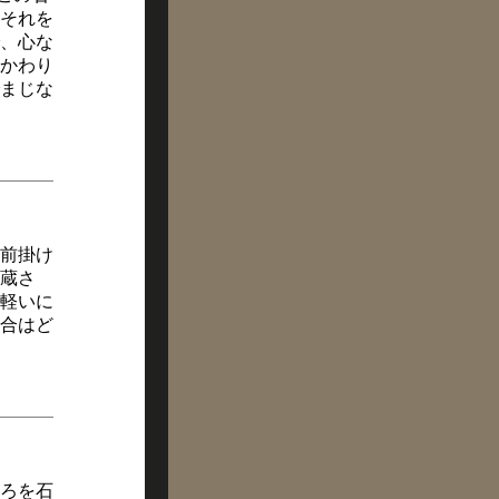
それを
、心な
かわり
まじな
前掛け
蔵さ
軽いに
合はど
ろを石