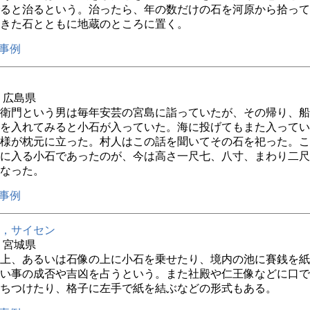
ると治るという。治ったら、年の数だけの石を河原から拾って
きた石とともに地蔵のところに置く。
事例
年 広島県
衛門という男は毎年安芸の宮島に詣っていたが、その帰り、船
を入れてみると小石が入っていた。海に投げてもまた入ってい
様が枕元に立った。村人はこの話を聞いてその石を祀った。こ
に入る小石であったのが、今は高さ一尺七、八寸、まわり二尺
なった。
事例
，サイセン
年 宮城県
上、あるいは石像の上に小石を乗せたり、境内の池に賽銭を紙
い事の成否や吉凶を占うという。また社殿や仁王像などに口で
ちつけたり、格子に左手で紙を結ぶなどの形式もある。