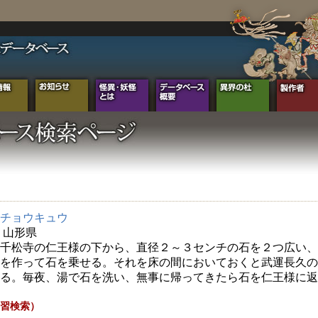
チョウキュウ
年 山形県
千松寺の仁王様の下から、直径２～３センチの石を２つ広い、
を作って石を乗せる。それを床の間においておくと武運長久の
る。毎夜、湯で石を洗い、無事に帰ってきたら石を仁王様に返
習検索）