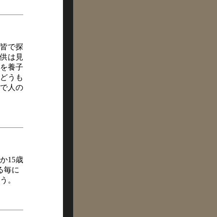
皆で探
供は見
を養子
どうも
で人の
か15歳
る毎に
う。