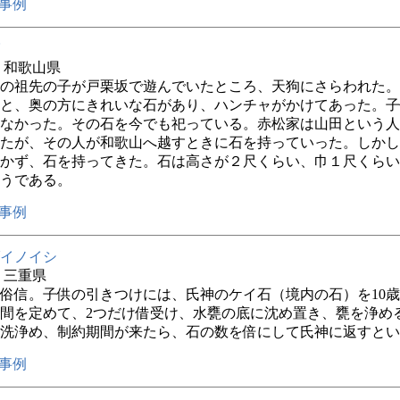
事例
年 和歌山県
の祖先の子が戸栗坂で遊んでいたところ、天狗にさらわれた。
と、奥の方にきれいな石があり、ハンチャがかけてあった。子
なかった。その石を今でも祀っている。赤松家は山田という人
たが、その人が和歌山へ越すときに石を持っていった。しかし
かず、石を持ってきた。石は高さが２尺くらい、巾１尺くらい
うである。
事例
イノイシ
年 三重県
俗信。子供の引きつけには、氏神のケイ石（境内の石）を10歳
間を定めて、2つだけ借受け、水甕の底に沈め置き、甕を浄め
洗浄め、制約期間が来たら、石の数を倍にして氏神に返すとい
事例