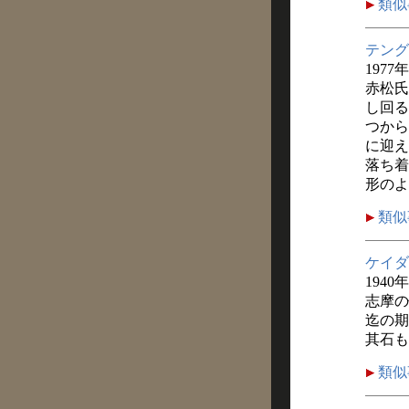
類似
テング
1977
赤松氏
し回る
つから
に迎え
落ち着
形のよ
類似
ケイダ
1940
志摩の
迄の期
其石も
類似