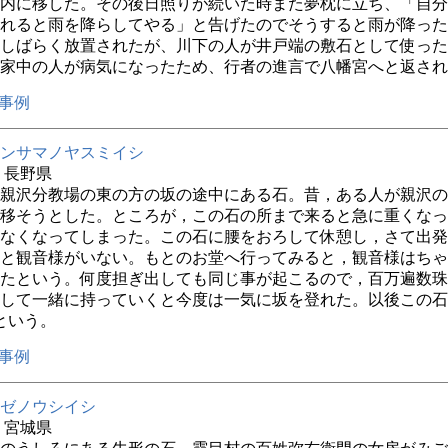
内に移した。その後日照りが続いた時また夢枕に立ち、「自分
れると雨を降らしてやる」と告げたのでそうすると雨が降った
しばらく放置されたが、川下の人が井戸端の敷石として使った
家中の人が病気になったため、行者の進言で八幡宮へと返され
事例
ンサマノヤスミイシ
年 長野県
親沢分教場の東の方の坂の途中にある石。昔，ある人が親沢の
移そうとした。ところが，この石の所まで来ると急に重くなっ
なくなってしまった。この石に腰をおろして休憩し，さて出発
と観音様がいない。もとのお堂へ行ってみると，観音様はちゃ
たという。何度担ぎ出しても同じ事が起こるので，百万遍数珠
して一緒に持っていくと今度は一気に坂を登れた。以後この石
という。
事例
ゼノウシイシ
年 宮城県