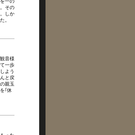
を一の
。その
。しか
た。
観音様
て一歩
しよう
んと戻
の親玉
を｢休