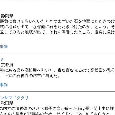
年 静岡県
勝負に負けて歩いていたときつまずいた石を地面にたたきつけ
枕に地蔵が出て「なぜ俺に石をたたきつけたのか」という。そ
返してみると地蔵が出て、それを供養したところ、勝負に負け
事例
ミ
年 京都府
神にある岩を高松殿へ引いた。夜な夜な光るので高松殿の乳母
、上京の石神寺の坊主に与えた。
事例
ンサマノタタリ
年 秋田県
の内神の御神体のささら獅子の念が移った石は長い間土中に埋
Aさんの長男が頭病みのため、サイドウニンに見てもらうと、