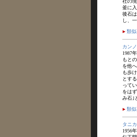
社の境
釜に入
後石は
し、一
類似
カンノ
1987
もとの
を他へ
も歩け
とする
ってい
をはず
み石｣
類似
タニカ
1956