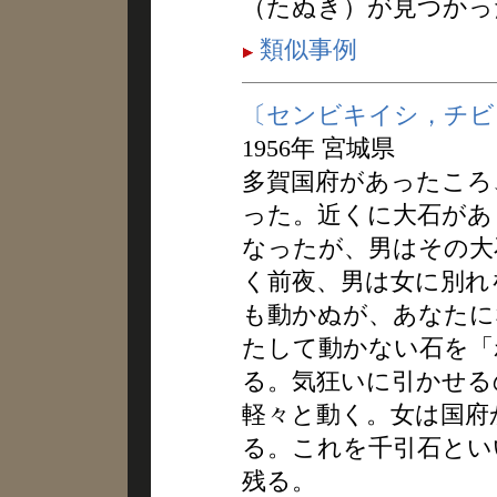
（たぬき）が見つかっ
類似事例
〔センビキイシ，チビ
1956年 宮城県
多賀国府があったころ
った。近くに大石があ
なったが、男はその大
く前夜、男は女に別れ
も動かぬが、あなたに
たして動かない石を「
る。気狂いに引かせる
軽々と動く。女は国府
る。これを千引石とい
残る。