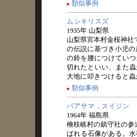
類似事例
ムシキリスズ
1935年 山梨県
山梨県宮本村金桜神社
の伝説に基づき小児の
の鈴を腰につけていつ
切れたといい、また蟲
大地に叩きつけると蟲
類似事例
バアサマ，スイジン
1964年 福島県
檜枝岐村の鎮守社の参
ばれる石像がある。水