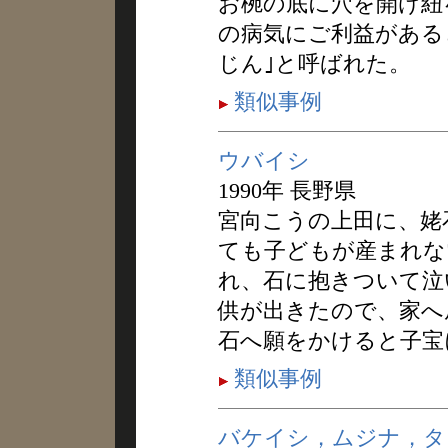
お椀の底に穴を開け紐
の病気にご利益がある
じん｣と呼ばれた。
類似事例
ウバイシ
1990年 長野県
宮向こうの上田に、姥
ても子どもが産まれな
れ、石に抱きついて泣
供が出きたので、家へ
石へ願をかけると子宝
類似事例
バケイシ，ムジナ，タ