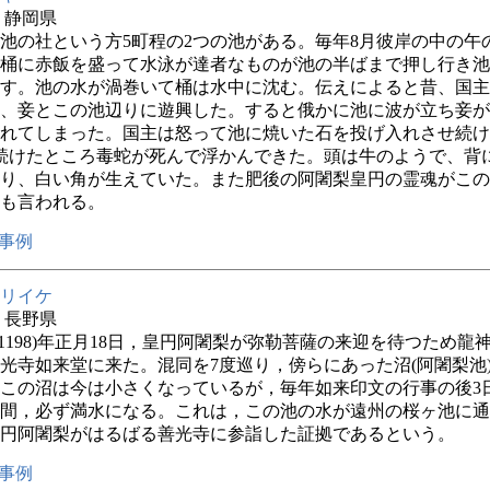
年 静岡県
池の社という方5町程の2つの池がある。毎年8月彼岸の中の午
桶に赤飯を盛って水泳が達者なものが池の半ばまで押し行き池
す。池の水が渦巻いて桶は水中に沈む。伝えによると昔、国主
、妾とこの池辺りに遊興した。すると俄かに池に波が立ち妾が
れてしまった。国主は怒って池に焼いた石を投げ入れさせ続け
続けたところ毒蛇が死んで浮かんできた。頭は牛のようで、背
り、白い角が生えていた。また肥後の阿闍梨皇円の霊魂がこの
も言われる。
事例
リイケ
年 長野県
(1198)年正月18日，皇円阿闍梨が弥勒菩薩の来迎を待つため龍
光寺如来堂に来た。混同を7度巡り，傍らにあった沼(阿闍梨池
この沼は今は小さくなっているが，毎年如来印文の行事の後3
の間，必ず満水になる。これは，この池の水が遠州の桜ヶ池に
円阿闍梨がはるばる善光寺に参詣した証拠であるという。
事例