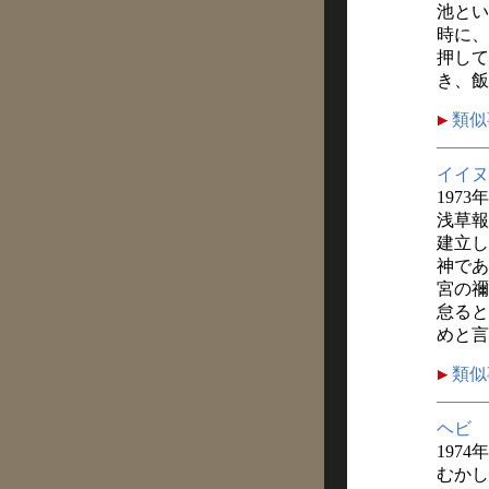
池とい
時に、
押して
き、飯
類似
イイヌ
1973
浅草報
建立し
神であ
宮の禰
怠ると
めと言
類似
ヘビ
1974
むかし