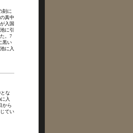
の刻に
の真中
が入国
池に引
た。7
に黒い
池に入
神とな
)に入
日から
通じてい