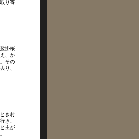
取り寄
裟掛桜
え、か
。その
去り、
とき村
行き、
と主が
。