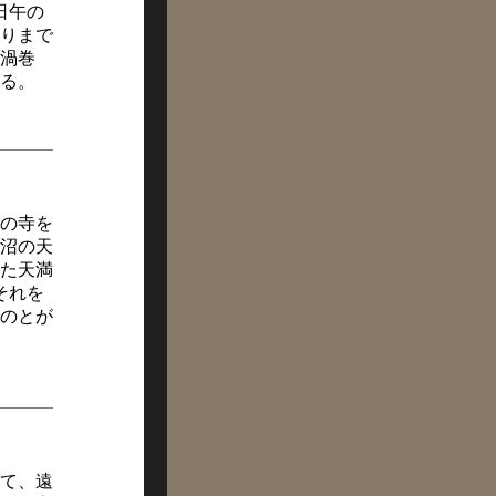
日午の
りまで
渦巻
る。
の寺を
沼の天
た天満
それを
のとが
て、遠