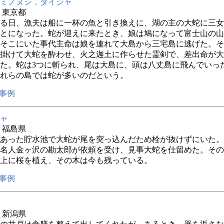
ミノヌシ，ダイジャ
年 東京都
る日、漁夫は船に一杯の魚と引き換えに、湖の主の大蛇に三女
とになった。蛇が迎えに来たとき、娘は鳩になって富士山の山
そこにいた事代主命は娘を連れて大島から三宅島に逃げた。そ
掛けて大蛇を酔わせ、火之迦土に作らせた霊剣で、差出命が大
た。蛇は3つに斬られ、尾は大島に、頭は八丈島に飛んでいっ
れらの島では蛇が多いのだという。
事例
ャ
年 福島県
あった貯水池で大蛇が尾を突っ込んだため栓が抜けずにいた。
名人金ヶ沢の勘太郎が依頼を受け、見事大蛇を仕留めた。その
上に桜を植え、その木は今も残っている。
事例
年 新潟県