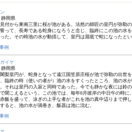
ン
年 静岡県
見付から東南三里に桜が池がある。法然の師匠の皇円が弥勒の
誓って、長寿である蛇身になろうと念じ、臨終にこの池の水を
った。その時池の水が動揺して、皇円は淵底で蛇になったとい
事例
ガイケ
年 静岡県
闍梨皇円が、蛇身となって遠江国笠原庄桜が池で弥勒の出世を
、臨終の時（使いの者が）池の水をすくったところ、池の水が
。それは皇円の入寂と同時であった。今でも静かな夜には鈴の
で聞こえるという。この池では、毎年8月彼岸の中日午の時に
赤飯を盛って、泳ぎの上手な者がこれを池の真中辺りまで押し
すると、池の水が渦巻き、飯器は池に沈む。
事例
ャ