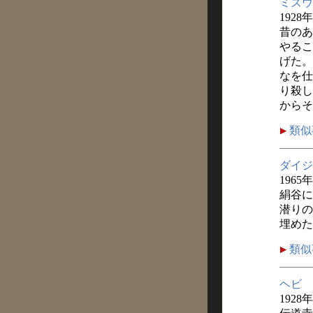
ミズウ
1928
昔のあ
やるこ
げた。
なを仕
り殺し
からそ
類似
ダイジ
1965
絹谷に
潜りの
埋めた
類似
ヘビ
1928