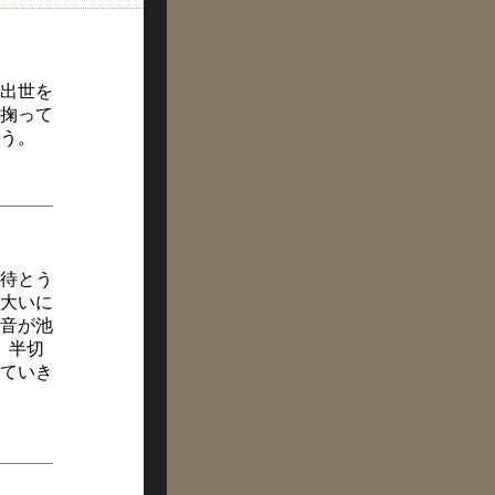
出世を
掬って
う。
待とう
大いに
音が池
、半切
ていき