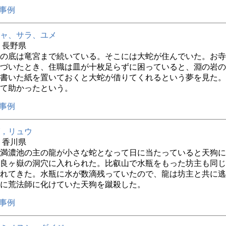
事例
ャ、サラ、ユメ
年 長野県
の底は竜宮まで続いている。そこには大蛇が住んでいた。お寺
づいたとき、住職は皿が十枚足らずに困っていると、淵の岩の
書いた紙を置いておくと大蛇が借りてくれるという夢を見た。
て助かったという。
事例
，リュウ
年 香川県
満濃池の主の龍が小さな蛇となって日に当たっていると天狗に
良ヶ嶽の洞穴に入れられた。比叡山で水瓶をもった坊主も同じ
れてきた。水瓶に水が数滴残っていたので、龍は坊主と共に逃
に荒法師に化けていた天狗を蹴殺した。
事例