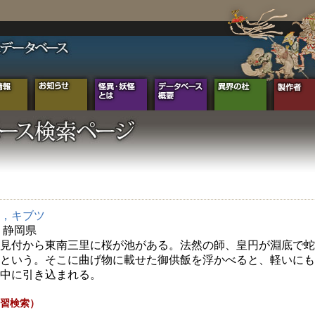
，キブツ
年 静岡県
見付から東南三里に桜が池がある。法然の師、皇円が淵底で蛇
という。そこに曲げ物に載せた御供飯を浮かべると、軽いにも
中に引き込まれる。
習検索）