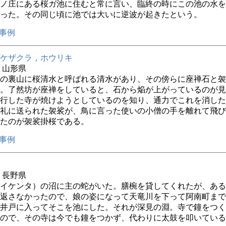
ノ庄にある桜ガ池に住むと常に言い、臨終の時にこの池の水を
った。その同じ頃に池では大いに逆波が起きたという。
事例
ケザクラ，ホウリキ
年 山形県
の裏山に桜清水と呼ばれる清水があり、その傍らに座禅石と袈
。了然坊が座禅をしていると、石から焔が上がっているのが見
行した寺が焼けようとしているのを知り、通力でこれを消した
礼に送られた袈裟が、鳥に言った使いの小僧の手を離れて飛び
たのが袈裟掛桜である。
事例
1年 長野県
イケンタ）の沼に主の蛇がいた。膳椀を貸してくれたが、ある
返さなかったので、娘の姿になって天竜川を下って阿南町まで
井戸に入ってそこを池にした。それが深見の淵。寺で鐘をつく
ので、その寺は今でも鐘をつかず、代わりに太鼓を叩いている