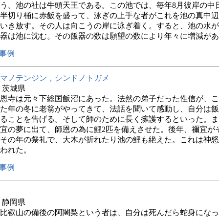
う。池の社は牛頭天王である。この池では、毎年8月彼岸の中
半切り桶に赤飯を盛って、泳ぎの上手な者がこれを池の真中辺
いき放す。その人は向こうの岸に泳ぎ着く。すると、池の水が
器は池に沈む。その飯器の数は願望の数により年々に増減があ
事例
マノテンジン，シンドノトガメ
年 茨城県
恩寺は元々下総国飯沼にあった。法然の弟子だった性信が、こ
た年の冬に老翁がやってきて、法話を聞いて感動し、自分は飯
ることを告げる。そして師のために長く擁護するといった。ま
宜の夢に出て、師恩の為に鯉2匹を備えさせた。後年、禰宜が
その年の祭礼で、大木が折れたり池の鯉も絶えた。これは神怒
われた。
事例
年 静岡県
比叡山の備後の阿闍梨という者は、自分は死んだら蛇身になっ