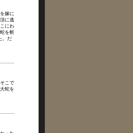
を嫁に
頂に逃
こにわ
蛇を斬
た。だ
そこで
大蛇を