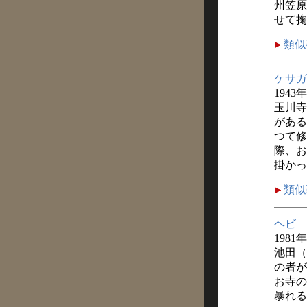
州笠原
せて掬
類似
ケサガ
1943
玉川寺
がある
つて修
際、お
掛かっ
類似
ヘビ
198
池田（
の者が
お寺の
暴れる