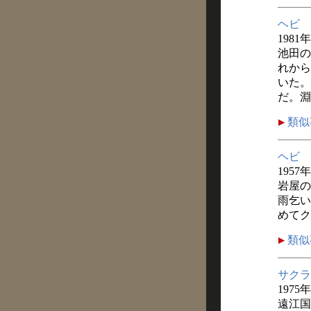
ヘビ
198
池田の
れから
いた。
だ。淵
類似
ヘビ
1957
岩屋の
雨乞い
めてク
類似
サクラ
1975
遠江国