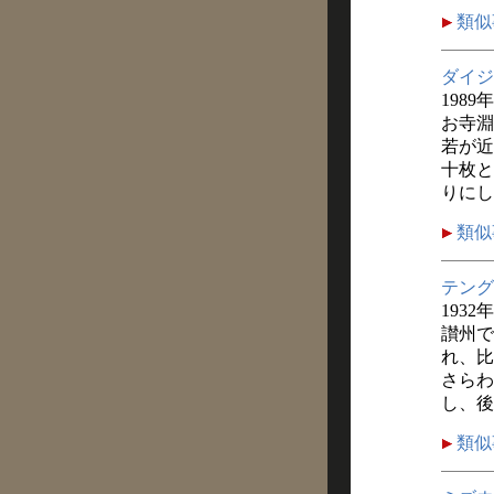
類似
ダイジ
1989
お寺淵
若が近
十枚と
りにし
類似
テング
1932
讃州で
れ、比
さらわ
し、後
類似