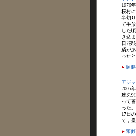
1976
桜村に
半切り
で手放
した頃
き込ま
日7夜
鱗があ
ったと
類似
アジャ
2005
建久9
って善
った。
17日
て，皇
類似