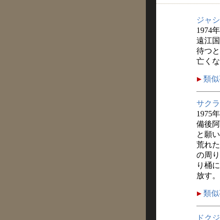
ジャシ
1974
遠江国
待つと
亡くな
類似
サクラ
1975
備後阿
と願い
荒れた
の周り
り桶に
放す。
類似
ドクジ