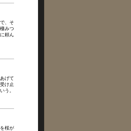
で、そ
棲みつ
に頼ん
あげて
受け止
いう。
れを桜が