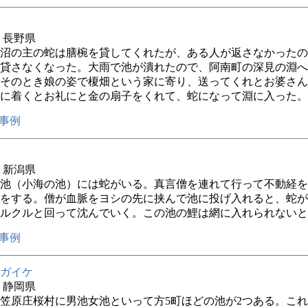
1年 長野県
沼の主の蛇は膳椀を貸してくれたが、ある人が返さなかったの
貸さなくなった。大雨で池が潰れたので、阿南町の深見の淵へ
そのとき娘の姿で榎畑という家に寄り、送ってくれとお婆さん
に着くとお礼にと金の扇子をくれて、蛇になって淵に入った。
事例
年 新潟県
池（小海の池）には蛇がいる。真言僧を連れて行って不動経を
をする。僧が血脈をヨシの先に挟んで池に投げ入れると、蛇が
ルクルと回って沈んでいく。この池の鯉は網に入れられないと
事例
ガイケ
年 静岡県
笠原庄桜村に男池女池といって方5町ほどの池が2つある。こ