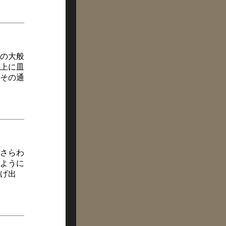
の大般
上に皿
その通
さらわ
ように
げ出