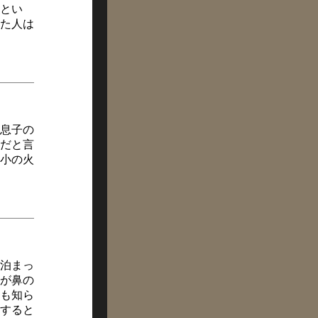
とい
た人は
息子の
だと言
小の火
泊まっ
が鼻の
も知ら
すると