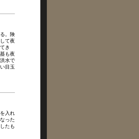
ある。険
して夜
てき
蟇も夜
洪水で
い目玉
を入れ
なった
したも