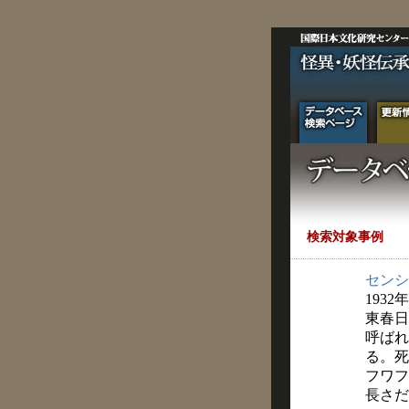
検索対象事例
センシ
1932
東春日
呼ばれ
る。死
フワフ
長さだ