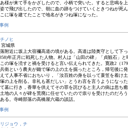
あ様が来て手をかざしたので、小柄で突いた。すると悲鳴を上
姿で飛び出したので、朝に血の跡をつけていくときつねが死ん
こに塚を建てたことで地名がきつね塚になった。
事例
チノヒ
年 宮城県
落附近に坂上大宿禰高道の墳がある。高道は陸奥守として下っ
(858)年正月に戦死した人物。村人は「山田の碑」「貞観石」と
この塚を涜すと禍を受けると言い伝えられてきた。寛政2（179
兵衛という農夫が鋤で塚の上の土を掘ったところ，帰宅後に発
えて人事不省におちいり，「汝百姓の身を以って蓑笠を着け土
塚の上を削る。非礼も甚だしい」とうわ言を言うようになった
て墓に行き，香華を供えてその罪を詫びると主人の病は忽ち癒
土地の人々が碑を荒廃に任せていたので祟りを受けたのだろう
ある。寺崎部落の高橋屋六蔵の談話。
事例
リジョウ，チ