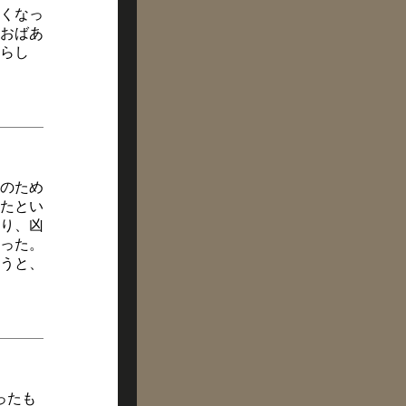
くなっ
おばあ
らし
のため
たとい
り、凶
った。
うと、
ったも