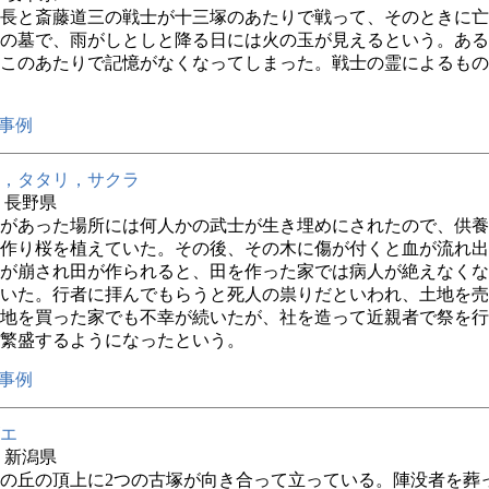
長と斎藤道三の戦士が十三塚のあたりで戦って、そのときに亡
の墓で、雨がしとしと降る日には火の玉が見えるという。ある
このあたりで記憶がなくなってしまった。戦士の霊によるもの
事例
，タタリ，サクラ
年 長野県
があった場所には何人かの武士が生き埋めにされたので、供養
作り桜を植えていた。その後、その木に傷が付くと血が流れ出
が崩され田が作られると、田を作った家では病人が絶えなくな
いた。行者に拝んでもらうと死人の祟りだといわれ、土地を売
地を買った家でも不幸が続いたが、社を造って近親者で祭を行
繁盛するようになったという。
事例
エ
年 新潟県
の丘の頂上に2つの古塚が向き合って立っている。陣没者を葬