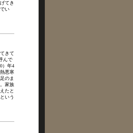
げてき
でい
てきて
呼んで
0）年4
熱悪寒
足のま
。家族
えたと
という