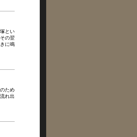
塚とい
その翌
きに鳴
のため
流れ出