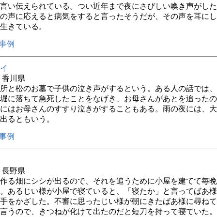
言い伝えられている。つい近年まで夜にさびしい喚き声がした
の声に応えると病気をすると言ったそうだが、その声を耳にし
生きている。
事例
イ
年 香川県
所と松のお墓で子供の泣き声がするという。ある人の話では、
堀に落ちて急死したことをなげき、お母さんがあとを追ったの
にはお母さんのすすり泣きがすることもある。雨の夜には、大
出るともいう。
事例
年 長野県
作る畑にシシが出るので、それを追うために小屋を建てて毎晩
。あるじい様が小屋で寝ていると、「寝たか」と言ってばあ様
手をかざした。不審に思ったじい様が朝にきたばあ様に尋ねて
言うので、きつねが化けて出たのだと短刀を持って寝ていた。