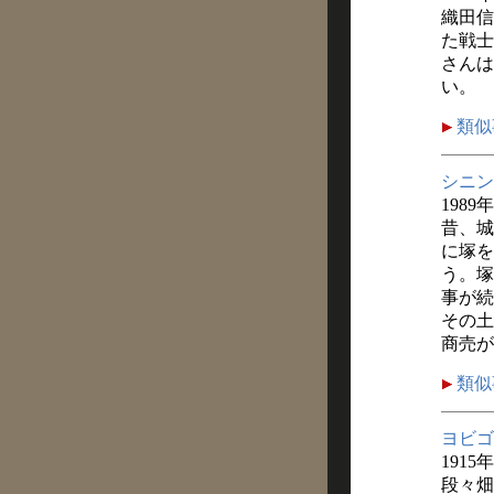
織田信
た戦士
さんは
い。
類似
シニン
1989
昔、城
に塚を
う。塚
事が続
その土
商売が
類似
ヨビゴ
1915
段々畑