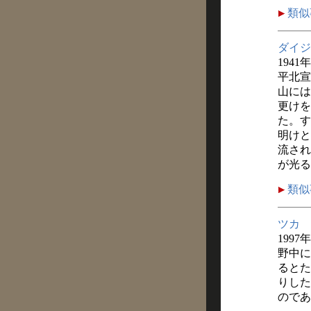
類似
ダイジ
1941
平北宣
山には
更けを
た。す
明けと
流され
が光る
類似
ツカ
1997
野中に
るとた
りした
のであ