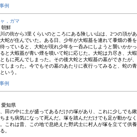
事例
ャ，ガマ
年 朝鮮
川の街から3里くらいのところにある険しい山は、2つの頂が
大蛇が住んでいた。ある日、少年が大蝦蟇を連れて黍畑の番を
待っていると、大蛇が現れ少年を一呑みにしようと襲いかかっ
ると大蝦蟇が青い煙を噴いて蛇に応じた。大蛇は力尽き、大蝦
ともに死んでしまった。その後大蛇と大蝦蟇の墓ができたが、
てしまった。今でもその墓のあたりに夜行ってみると、蛇の青
という。
事例
年 愛知県
、田の中に土が盛ってあるだけの塚があり、これに少しでも鍬
ちまち病気になって死んだ。塚を踏んだだけでも足が動かなく
。これは昔、この地で息絶えた野武士に村人が塚を立てて供養
る。