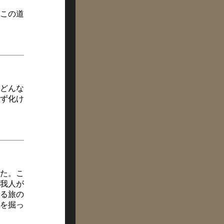
この道
どんな
ず化け
た。こ
我人が
る旅の
を掘っ