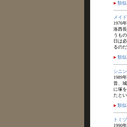
類似
メイド
1976
洛西長
うもの
日は必
るのだ
類似
シニン
1989
昔、城
に塚を
たとい
類似
トミヅ
1990