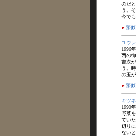
のだと
う。そ
今でも
類似
ユウレ
1996
西の御
吉次が
う。時
の玉が
類似
キツネ
1990
野菜を
ていた
辺りに
ないと