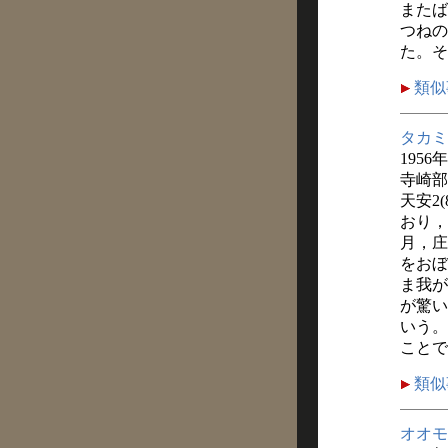
またば
つねの
た。そ
類似
タカミ
1956
寺崎部
天安2
おり，
月，庄
をおぼ
ま我が
が驚い
いう。
ことで
類似
オオモ