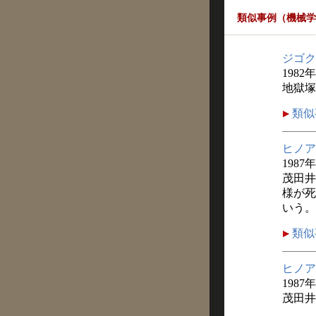
類似事例（機械学
ジゴク
1982
地獄塚
類似
ヒノア
1987
茂田井
様が死
いう。
類似
ヒノア
1987
茂田井