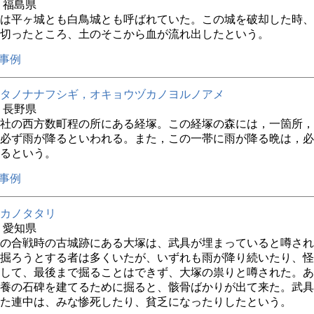
年 福島県
は平ヶ城とも白鳥城とも呼ばれていた。この城を破却した時、
切ったところ、土のそこから血が流れ出したという。
事例
タノナナフシギ，オキョウヅカノヨルノアメ
年 長野県
社の西方数町程の所にある経塚。この経塚の森には，一箇所，
必ず雨が降るといわれる。また，この一帯に雨が降る晩は，必
るという。
事例
カノタタリ
年 愛知県
の合戦時の古城跡にある大塚は、武具が埋まっていると噂され
掘ろうとする者は多くいたが、いずれも雨が降り続いたり、怪
して、最後まで掘ることはできず、大塚の祟りと噂された。あ
養の石碑を建てるために掘ると、骸骨ばかりが出て来た。武具
た連中は、みな惨死したり、貧乏になったりしたという。