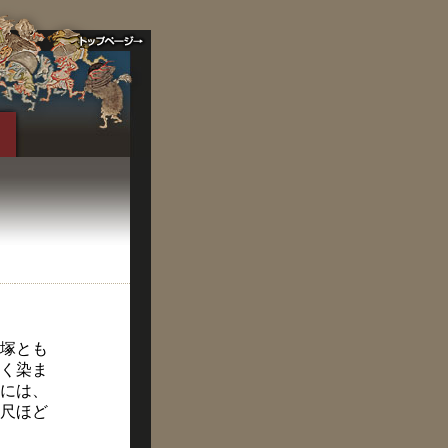
塚とも
く染ま
には、
尺ほど