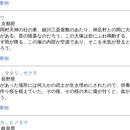
事例
ウ
年 京都府
岡村天神の社の東、細川三斎屋敷のあたり、神足村との間に大
がある。昔の陵墓なのだろう。この大塚は折にふれ鳴動する。
ず雨が降る。この塚の内部が空虚であり、そこを水気が登ると
ろう。
事例
，タタリ，サクラ
年 長野県
があった場所には何人かの武士が生き埋めにされたので、供養
作り桜を植えていた。その後、その桜の木に傷が付くと、血が
う。
事例
カ，ヒノタマ
年 岐阜県