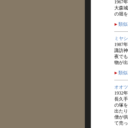
1967
大森城
の堀を
類似
ミヤシ
1987
諏訪神
夜でも
物が出
類似
オオツ
1932
長久手
の塚を
出たり
僧が供
て売っ