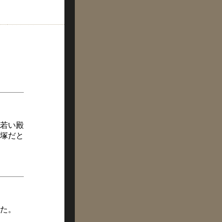
若い殿
塚だと
た。