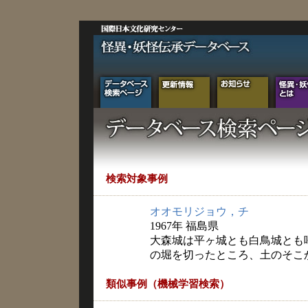
検索対象事例
オオモリジョウ，チ
1967年 福島県
大森城は平ヶ城とも白鳥城とも
の堀を切ったところ、土のそこ
類似事例（機械学習検索）