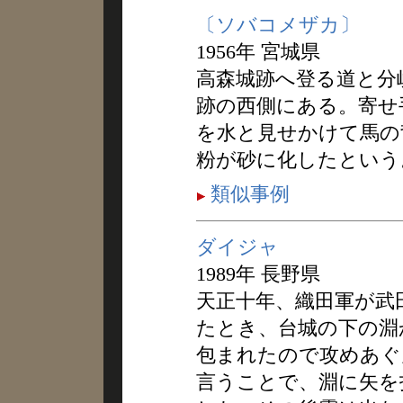
〔ソバコメザカ〕
1956年 宮城県
高森城跡へ登る道と分
跡の西側にある。寄せ
を水と見せかけて馬の
粉が砂に化したという
類似事例
ダイジャ
1989年 長野県
天正十年、織田軍が武
たとき、台城の下の淵
包まれたので攻めあぐ
言うことで、淵に矢を