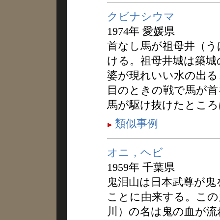
クビナシウマ
1974年 愛媛県
首なし馬が祖母井（う
ける。祖母井城は築城
婆が現れいい水の出る
目のときの戦で馬が首
馬が駆け抜けたところ
類似事例
オニ，ヘビ
1959年 千葉県
鬼泪山は日本武尊が鬼
ことに由来する。この
川）の名は鬼の血が流