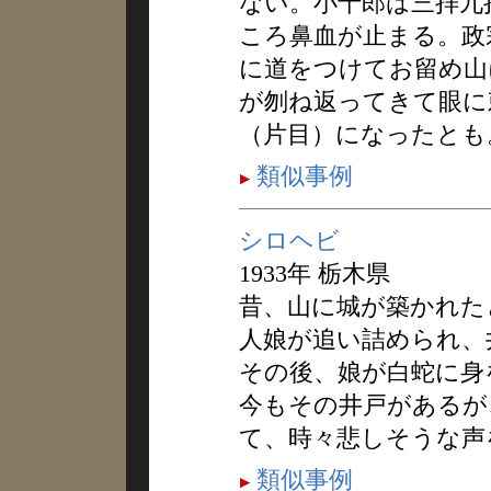
ない。小十郎は三拝九
ころ鼻血が止まる。政
に道をつけてお留め山
が刎ね返ってきて眼に
（片目）になったとも
類似事例
シロヘビ
1933年 栃木県
昔、山に城が築かれた
人娘が追い詰められ、
その後、娘が白蛇に身
今もその井戸があるが
て、時々悲しそうな声
類似事例