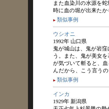
また血染川の水源を蛇
時に血の堀が出来たか
類似事例
ウシオニ
1992年 山口県
鬼が城山は、鬼が岩窪
う。また、鬼が美女を
が気づいて斬ると、血
んだから、こう言うの
類似事例
インカ
1929年 新潟県
天正七年上杉景勝の勢