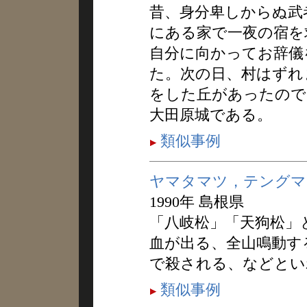
昔、身分卑しからぬ武
にある家で一夜の宿を
自分に向かってお辞儀
た。次の日、村はずれ
をした丘があったので
大田原城である。
類似事例
ヤマタマツ，テングマ
1990年 島根県
「八岐松」「天狗松」
血が出る、全山鳴動す
で殺される、などとい
類似事例