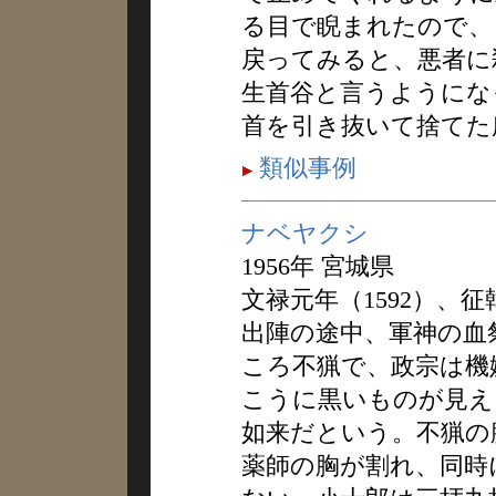
る目で睨まれたので、
戻ってみると、悪者に
生首谷と言うようにな
首を引き抜いて捨てた
類似事例
ナベヤクシ
1956年 宮城県
文禄元年（1592）、
出陣の途中、軍神の血
ころ不猟で、政宗は機
こうに黒いものが見え
如来だという。不猟の
薬師の胸が割れ、同時