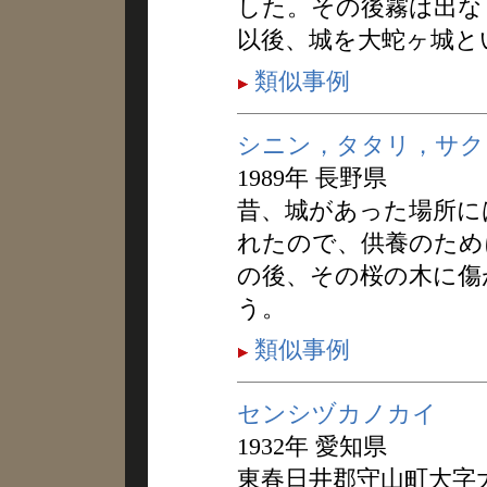
した。その後霧は出な
以後、城を大蛇ヶ城と
類似事例
シニン，タタリ，サク
1989年 長野県
昔、城があった場所に
れたので、供養のため
の後、その桜の木に傷
う。
類似事例
センシヅカノカイ
1932年 愛知県
東春日井郡守山町大字