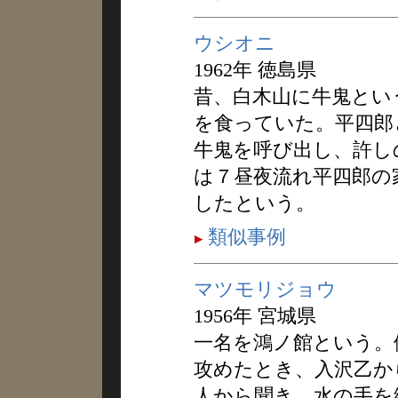
ウシオニ
1962年 徳島県
昔、白木山に牛鬼とい
を食っていた。平四郎
牛鬼を呼び出し、許し
は７昼夜流れ平四郎の
したという。
類似事例
マツモリジョウ
1956年 宮城県
一名を鴻ノ館という。
攻めたとき、入沢乙か
人から聞き、水の手を