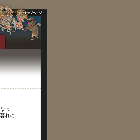
なっ
暮れに