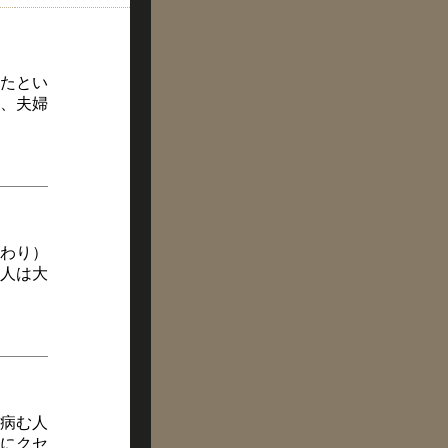
たとい
、夫婦
わり）
人は大
病む人
にクセ