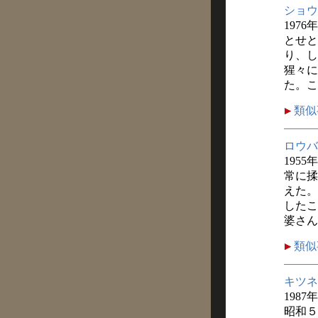
ショウ
1976
とせと
り、し
猩々に
た。こ
類似
ロウバ
1955
常に揉
えた。
したこ
婆さん
類似
キツネ
1987
昭和５