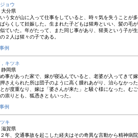
ジョウ
年 大分県
いう女が山に入って仕事をしていると、時々気を失うことが多
ばらくして妊娠した。生まれた子どもは猩寿といい、髪の毛が
似ていた。年がたって、また同じ事があり、猩美という子が生
の２人は猩々の子である。
事例
，キツネ
年 静岡県
め事があった家で、嫁が寝込んでいると、老婆が入ってきて嫁
押さえられた所は団子のように高く腫れあがり、治らなかった
とが度重なり、嫁は「婆さんが来た」と騒ぐ様になった。むご
の祟りとも、狐憑きともいった。
事例
ツキ
年 滋賀県
２年、交通事故を起こした経夫はその奇異な言動から精神病院