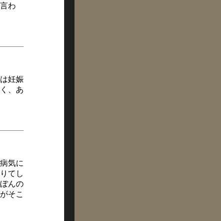
言わ
は妊娠
く、あ
病気に
りてし
ぼんの
がそこ