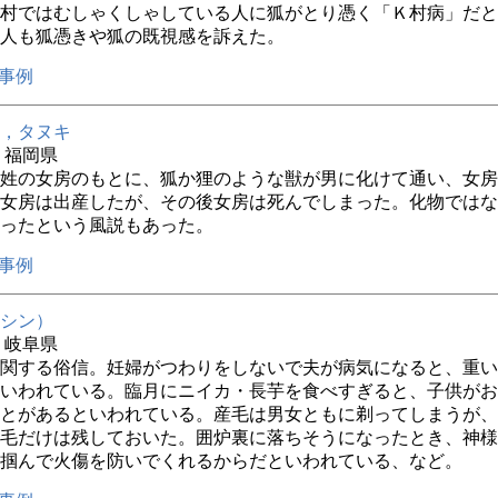
村ではむしゃくしゃしている人に狐がとり憑く「Ｋ村病」だと
人も狐憑きや狐の既視感を訴えた。
事例
，タヌキ
年 福岡県
姓の女房のもとに、狐か狸のような獣が男に化けて通い、女房
女房は出産したが、その後女房は死んでしまった。化物ではな
ったという風説もあった。
事例
シン）
年 岐阜県
関する俗信。妊婦がつわりをしないで夫が病気になると、重い
いわれている。臨月にニイカ・長芋を食べすぎると、子供がお
とがあるといわれている。産毛は男女ともに剃ってしまうが、
毛だけは残しておいた。囲炉裏に落ちそうになったとき、神様
掴んで火傷を防いでくれるからだといわれている、など。