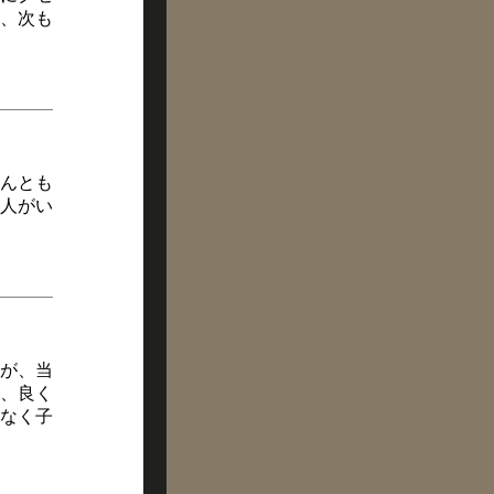
、次も
んとも
人がい
が、当
、良く
なく子