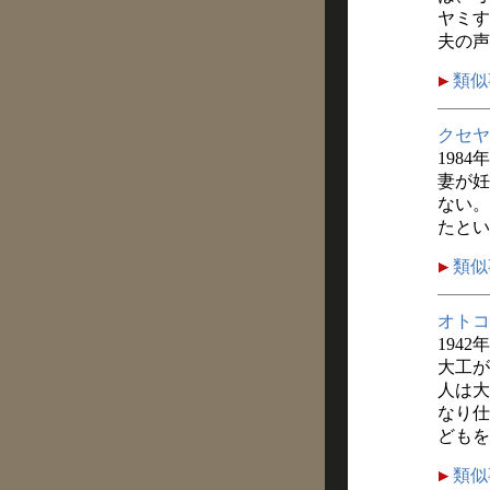
ヤミす
夫の声
類似
クセヤ
1984
妻が妊
ない。
たとい
類似
オトコ
1942
大工が
人は大
なり仕
どもを
類似