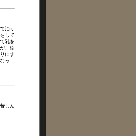
て泊り
をして
て乳を
が、稲
りにす
なっ
苦しん