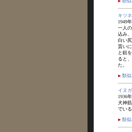
類似
キツネ
1949
一人の
込み、
白い尻
貰いに
と鉏を
ると、
た。
類似
イヌガ
1936
犬神筋
でいる
類似