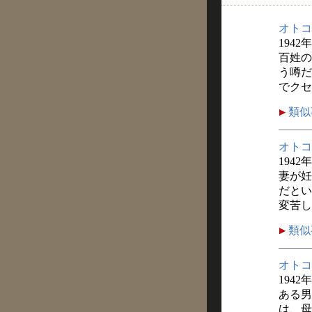
オトコ
1942
百姓の
う噂だ
でクセ
類似
オトコ
1942
妻が妊
だとい
変苦し
類似
オトコ
1942
ある男
は、母