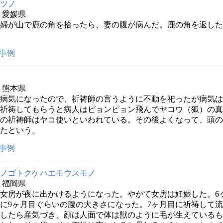
ツノ
年 愛媛県
婦が山で鹿の角を拾ったら、妻の腹が病んだ。鹿の角を返した
事例
年 熊本県
病気になったので、祈祷師の言うように不動を祀ったが病気は
祈祷してもらうと病人はピョンピョン飛んでヤコウ（狐）の真
の祈祷師はヤコ使いといわれている。その後よくなって、頭の
たという。
事例
ノゴトクケハエモウスモノ
年 福岡県
女房が夜に出かけるようになった。やがて女房は妊娠した。6
に9ヶ月目ぐらいの腹の大きさになった。7ヶ月目に祈祷して
したら産気づき、顔は人面で体は獣のように毛が生えているも