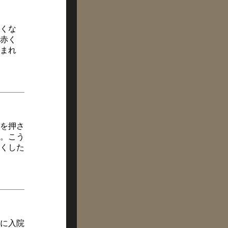
くな
赤く
まれ
を押さ
。こう
くした
に入院