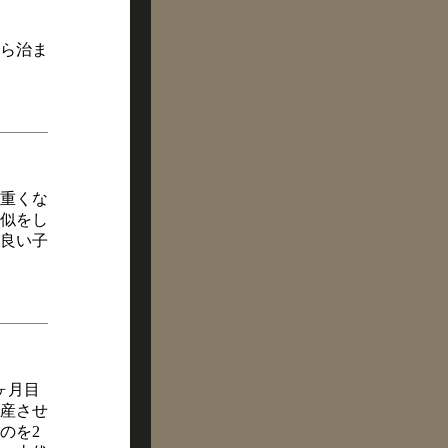
ら治ま
重くな
似をし
良い子
ヶ月目
流産させ
のを2