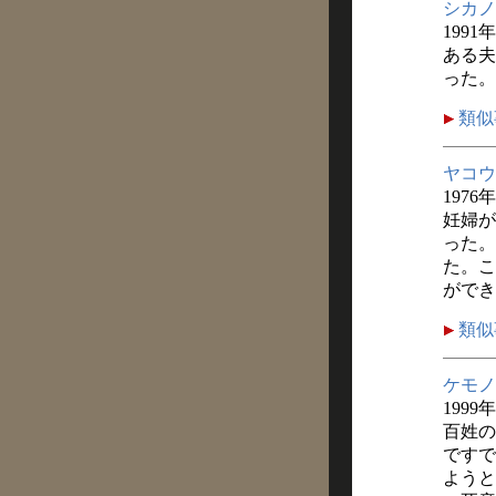
シカノ
1991
ある夫
った。
類似
ヤコウ
1976
妊婦が
った。
た。こ
ができ
類似
ケモノ
1999
百姓の
ですで
ようと