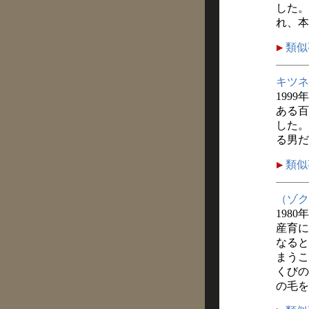
した。
れ、本
類似
キツネ
1999
ある百
した。
る男だ
類似
（ゾク
1980
産育に
なると
まうこ
くびの
の毛を