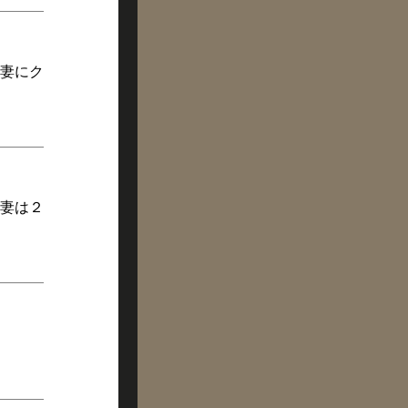
妻にク
妻は２