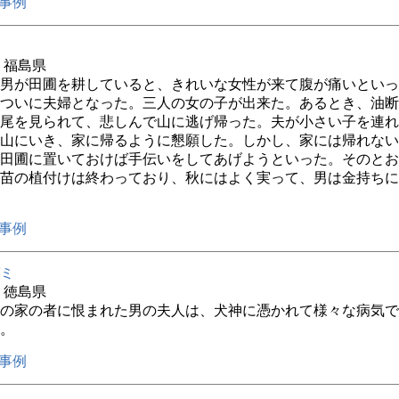
事例
年 福島県
男が田圃を耕していると、きれいな女性が来て腹が痛いといっ
ついに夫婦となった。三人の女の子が出来た。あるとき、油断
尾を見られて、悲しんで山に逃げ帰った。夫が小さい子を連れ
山にいき、家に帰るように懇願した。しかし、家には帰れない
田圃に置いておけば手伝いをしてあげようといった。そのとお
苗の植付けは終わっており、秋にはよく実って、男は金持ちに
事例
ミ
年 徳島県
の家の者に恨まれた男の夫人は、犬神に憑かれて様々な病気で
。
事例