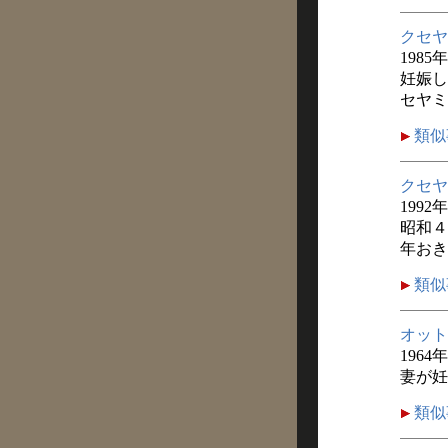
クセヤ
1985
妊娠し
セヤミ
類似
クセヤ
1992
昭和４
年おき
類似
オット
1964
妻が妊
類似