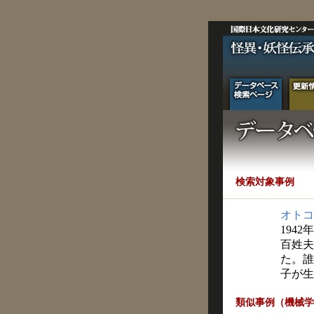
検索対象事例
オトコ
1942
百姓夫
た。誰
子が生
類似事例（機械学