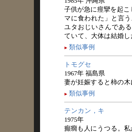
1985年 沖縄県
子供が急に痙攣を起こ
マに食われた」と言う
ユタおじいさんである
ていて、大体は結婚し
類似事例
トモグセ
1967年 福島県
妻が妊娠すると柿の木
類似事例
テンカン，キ
1975年
癲癇も人にうつる。私