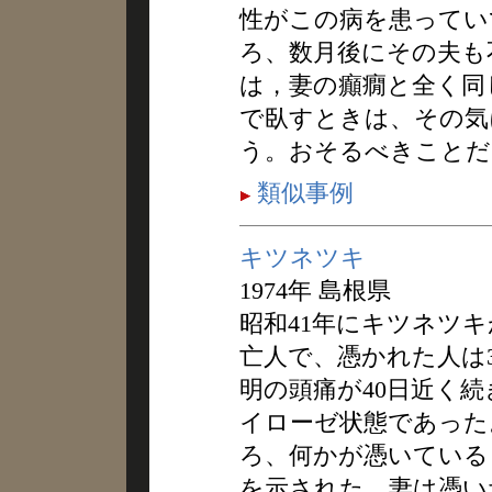
性がこの病を患ってい
ろ、数月後にその夫も
は，妻の癲癇と全く同
で臥すときは、その気
う。おそるべきことだ
類似事例
キツネツキ
1974年 島根県
昭和41年にキツネツキ
亡人で、憑かれた人は
明の頭痛が40日近く
イローゼ状態であった
ろ、何かが憑いている
を示された。妻は憑い