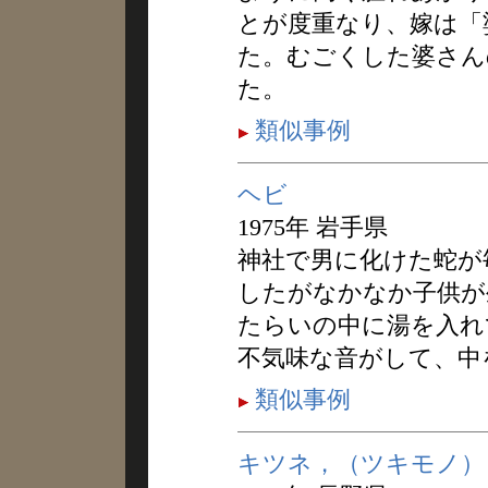
とが度重なり、嫁は「
た。むごくした婆さん
た。
類似事例
ヘビ
1975年 岩手県
神社で男に化けた蛇が
したがなかなか子供が
たらいの中に湯を入れ
不気味な音がして、中
類似事例
キツネ，（ツキモノ）