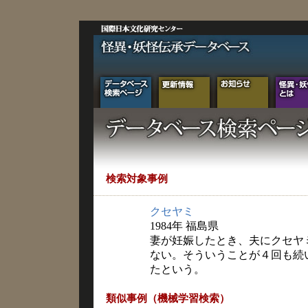
検索対象事例
クセヤミ
1984年 福島県
妻が妊娠したとき、夫にクセヤ
ない。そういうことが４回も続
たという。
類似事例（機械学習検索）