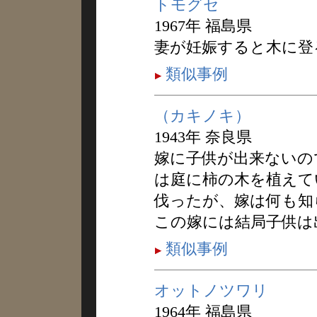
トモグセ
1967年 福島県
妻が妊娠すると木に登
類似事例
（カキノキ）
1943年 奈良県
嫁に子供が出来ないの
は庭に柿の木を植えて
伐ったが、嫁は何も知
この嫁には結局子供は
類似事例
オットノツワリ
1964年 福島県