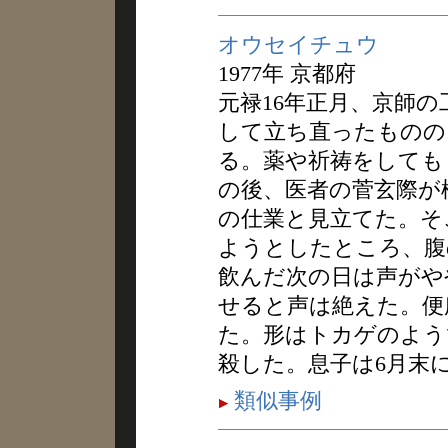
オウセイチュウ
1977年 京都府
元禄16年正月、京師
して立ち直ったものの
る。薬や祈祷をしても
の後、医者の菅玄際が
の仕業と見立てた。そ
ようとしたところ、腹
飲んだ次の日は声がや
せると声は絶えた。便
た。形はトカゲのよう
殺した。息子は6月末
類似事例