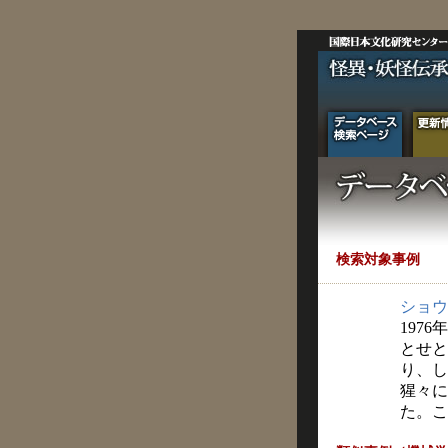
検索対象事例
ショウ
1976
とせと
り、し
猩々に
た。こ