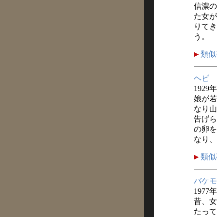
信濃の
た女が
りてき
う。
類似
ヘビ
1929
娘が若
なり山
告げら
の卵を
なり、
類似
バケモ
1977
昔、女
たって