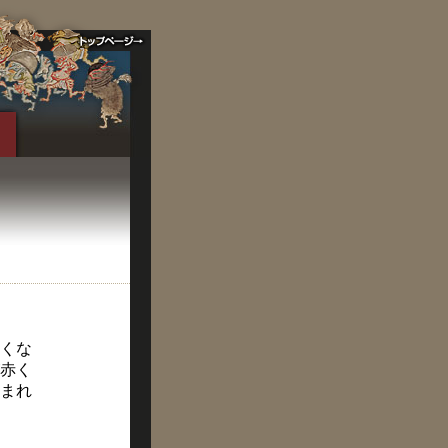
くな
赤く
まれ