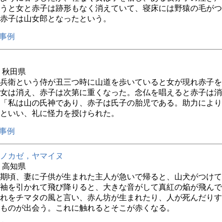
うと女と赤子は跡形もなく消えていて、寝床には野猿の毛がつ
赤子は山女郎となったという。
事例
年 秋田県
兵衛という侍が丑三つ時に山道を歩いていると女が現れ赤子を
女は消え、赤子は次第に重くなった。念仏を唱えると赤子は消
「私は山の氏神であり、赤子は氏子の胎児である。助力により
といい、礼に怪力を授けられた。
事例
ノカゼ，ヤマイヌ
年 高知県
期頃、妻に子供が生まれた主人が急いで帰ると、山犬がつけて
袖を引かれて飛び降りると、大きな音がして真紅の焔が飛んで
れをチマタの風と言い、赤ん坊が生まれたり、人が死んだりす
ものが出会う。これに触れるとそこが赤くなる。