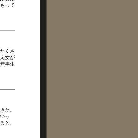
もって
たくさ
え女が
無事生
きた。
いっ
ると、