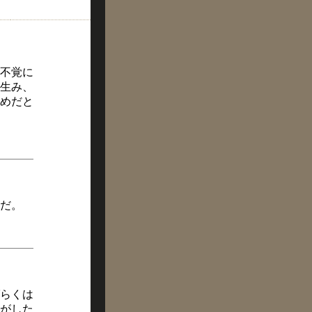
不覚に
生み、
めだと
だ。
らくは
がした