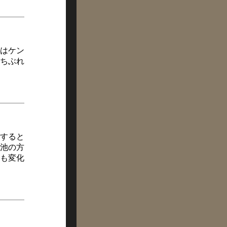
はケン
ちぶれ
すると
池の方
も変化