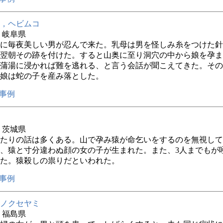
，ヘビムコ
年 岐阜県
に毎夜美しい男が忍んで来た。乳母は男を怪しみ糸をつけた針
翌朝その跡を付けた。すると山奥に至り洞穴の中から娘を孕ま
蒲湯に浸かれば難を逃れる、と言う会話が聞こえてきた。その
娘は蛇の子を産み落とした。
事例
年 茨城県
たりの話は多くある。山で孕み猿が命乞いをするのを無視して
、猿と寸分違わぬ顔の女の子が生まれた。また、3人までもが
た。猿殺しの祟りだといわれた。
事例
ノクセヤミ
年 福島県