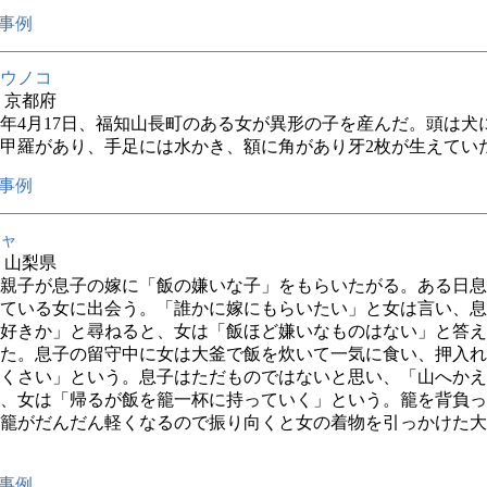
事例
ウノコ
年 京都府
7年4月17日、福知山長町のある女が異形の子を産んだ。頭は犬
甲羅があり、手足には水かき、額に角があり牙2枚が生えてい
事例
ャ
年 山梨県
親子が息子の嫁に「飯の嫌いな子」をもらいたがる。ある日息
ている女に出会う。「誰かに嫁にもらいたい」と女は言い、息
好きか」と尋ねると、女は「飯ほど嫌いなものはない」と答え
た。息子の留守中に女は大釜で飯を炊いて一気に食い、押入れ
くさい」という。息子はただものではないと思い、「山へかえ
、女は「帰るが飯を籠一杯に持っていく」という。籠を背負っ
籠がだんだん軽くなるので振り向くと女の着物を引っかけた大
事例