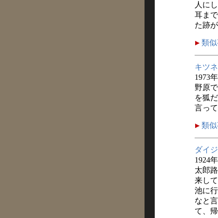
人にし
耳まで
た跡が
類似
キツネ
1973
野原で
を狐だ
言って
類似
ダイジ
1924
太郎路
来して
池に行
なと言
て、帰