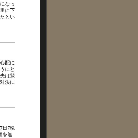
になっ
里に下
たとい
心配に
うにと
夫は鷲
対決に
7日7晩
室を無