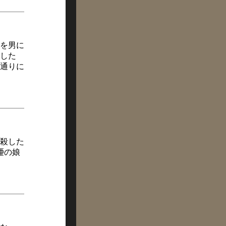
を男に
した
通りに
殺した
唖の娘