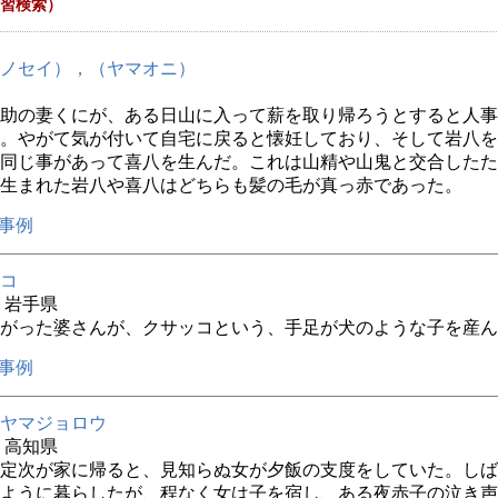
習検索）
ノセイ），（ヤマオニ）
助の妻くにが、ある日山に入って薪を取り帰ろうとすると人事
。やがて気が付いて自宅に戻ると懐妊しており、そして岩八を
同じ事があって喜八を生んだ。これは山精や山鬼と交合したた
生まれた岩八や喜八はどちらも髪の毛が真っ赤であった。
事例
コ
年 岩手県
がった婆さんが、クサッコという、手足が犬のような子を産ん
事例
ヤマジョロウ
年 高知県
定次が家に帰ると、見知らぬ女が夕飯の支度をしていた。しば
ように暮らしたが、程なく女は子を宿し、ある夜赤子の泣き声