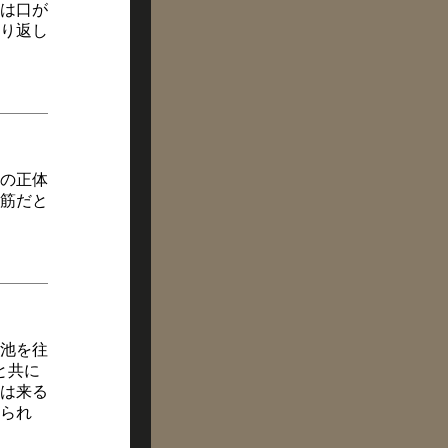
は口が
り返し
の正体
筋だと
池を往
と共に
は来る
られ