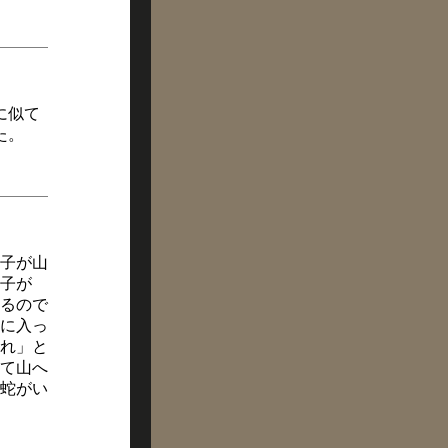
に似て
た。
子が山
子が
るので
に入っ
れ」と
て山へ
蛇がい