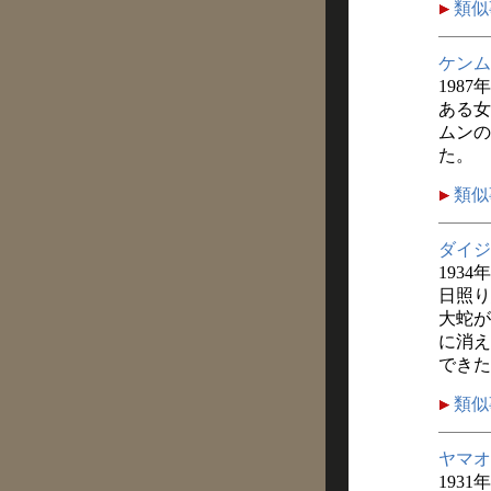
類似
ケンム
1987
ある女
ムンの
た。
類似
ダイジ
1934
日照り
大蛇が
に消え
できた
類似
ヤマオ
1931