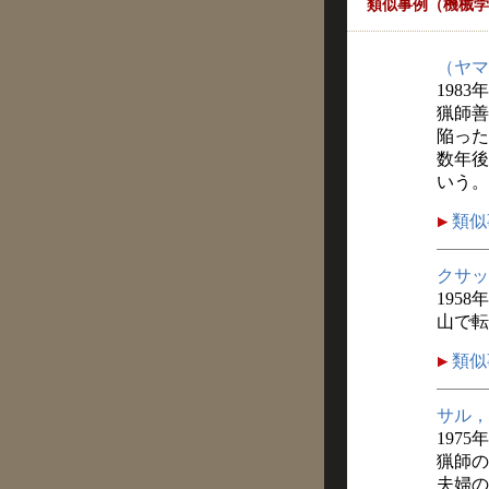
類似事例（機械学
（ヤマ
1983年
猟師善
陥った
数年後
いう。
類似
クサッ
1958
山で転
類似
サル，
1975
猟師の
夫婦の