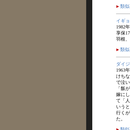
類似
イギョ
1982
享保1
羽根、
類似
ダイジ
1963
けちな
で泣い
「飯が
嫁にし
て「人
いうと
行くが
た。
類似