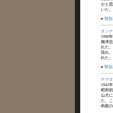
かと思
いた。
類似
オンナ
1990
梅津忠
れた。
現れ、
れた」
類似
チマタ
1942
昭和初
山犬に
た。こ
肉親の