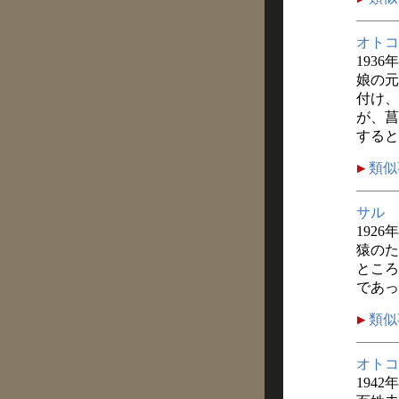
オトコ
1936
娘の元
付け、
が、菖
すると
類似
サル
1926
猿のた
ところ
であっ
類似
オトコ
1942