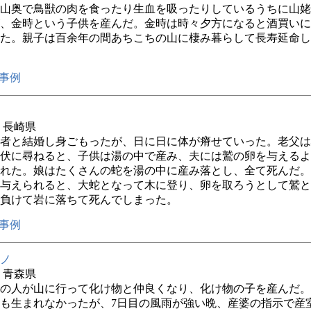
山奥で鳥獣の肉を食ったり生血を吸ったりしているうちに山姥
、金時という子供を産んだ。金時は時々夕方になると酒買いに
た。親子は百余年の間あちこちの山に棲み暮らして長寿延命し
事例
年 長崎県
者と結婚し身ごもったが、日に日に体が瘠せていった。老父は
伏に尋ねると、子供は湯の中で産み、夫には鷲の卵を与えるよ
れた。娘はたくさんの蛇を湯の中に産み落とし、全て死んだ。
与えられると、大蛇となって木に登り、卵を取ろうとして鷲と
負けて岩に落ちて死んでしまった。
事例
ノ
年 青森県
の人が山に行って化け物と仲良くなり、化け物の子を産んだ。
も生まれなかったが、7日目の風雨が強い晩、産婆の指示で産