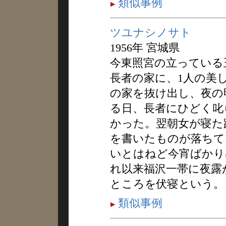
類似事例
ツユナシノサト
1956年 宮城県
今東照宮の立っている
長者の家に、1人の美
の家を抜け出し、夜の
る日、長者にひどく叱
かった。翌朝女が寝た
を書いたものが落ちて
いとはねど今宵ばかり
れ以来福沢一帯に夜露
ところを伏寝という。
類似事例