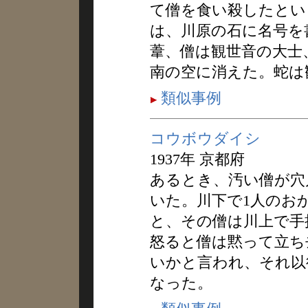
て僧を食い殺したとい
は、川原の石に名号を
葦、僧は観世音の大士
南の空に消えた。蛇は
類似事例
コウボウダイシ
1937年 京都府
あるとき、汚い僧が穴
いた。川下で1人のお
と、その僧は川上で手
怒ると僧は黙って立ち
いかと言われ、それ以
なった。