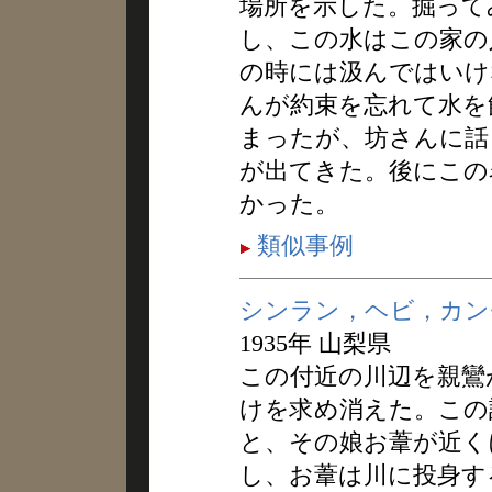
場所を示した。掘って
し、この水はこの家の
の時には汲んではいけ
んが約束を忘れて水を
まったが、坊さんに話
が出てきた。後にこの
かった。
類似事例
シンラン，ヘビ，カン
1935年 山梨県
この付近の川辺を親鸞
けを求め消えた。この
と、その娘お葦が近く
し、お葦は川に投身す