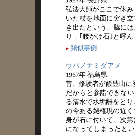
1987年 長野県
弘法大師がここで休み
いた杖を地面に突き立
き出たという。脇には
り，｢腰かけ石｣と呼
類似事例
ウバノナミダアメ
1967年 福島県
昔、修験者が飯豊山に
だからと参詣できない
る清水で水垢離をとり
の今ある姥権現の近く
身が石に付いて、次第
になってしまったとい