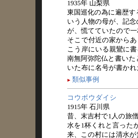
1935年 山梨県
東国巡化の為に遍歴す
いう人物の母が、記念
が、慌てていたので一
そこで付近の家からあ
こう岸にいる親鸞に書
南無阿弥陀仏と書いた
いた布に名号が書かれ
類似事例
コウボウダイシ
1915年 石川県
昔、末吉村で1人の旅
水を1杯くれと言った
来、この村には清水が