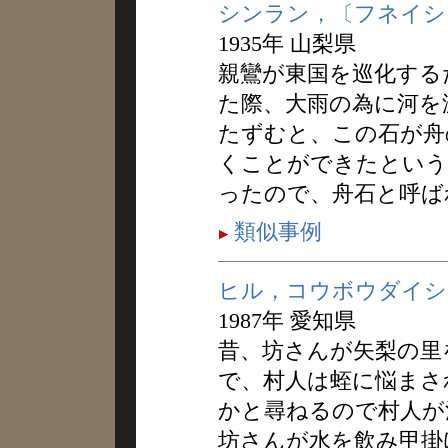
シンラン，〔フネイシ
1935年 山梨県
親鸞が東国を巡化する
た際、大雨の為に河を
たずむと、この石が舟
くことができたという
ったので、舟石と呼ば
類似事例
ヒル，コウボウダイシ
1987年 愛知県
昔、坊さんが矢梨の里
で、村人は蛭に悩まさ
かと尋ねるので村人が
坊さんが水を飲み甲掛