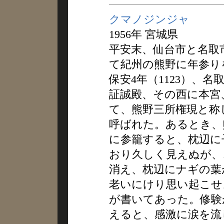
クマノジンジャ
1956年 宮城県
平安末、仙台市と名取
て紀州の熊野に年参り
保安4年（1123）、
証誠殿、その西に本宮
て、熊野三所権現と称
呼ばれた。あるとき、
に参籠すると、枕辺に
おり久しく見えぬが、
消え、枕辺にナギの葉
老いにけり思い起こせ
が書いてあった。修験
えると、感激に涙を流