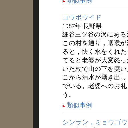
類似事例
コウボウイド
1987年 長野県
細谷三ツ谷の沢にある
この村を通り，咽喉が
ると，快く水をくれた
てると老婆が大変怒っ
いた杖で山の下を突い
こから清水が湧き出し
でいる。老婆へのお礼
う。
類似事例
シンラン，ミョウゴウ