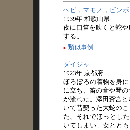
ヘビ，マモノ，ビンボ
1939年 和歌山県
夜に口笛を吹くと蛇や
する。
類似事例
ダイジャ
1923年 京都府
ぼろぼろの着物を身に
に立ち、笛の音や琴の
が流れた。添田斎宮と
いて昔契った大蛇のこ
た。それでほっとした
いてしまい、女ととも