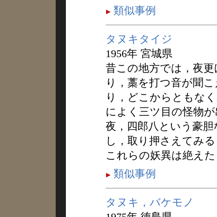
類似事例
タヌキタイジ
1956年 宮城県
昔この地方では，夜更
り，藁を打つ音が聞こ
り，どこからともなく
によく三ツ目の怪物が
夜，四郎八という豪胆
し，取り押さえてみる
これらの妖異は絶えた
類似事例
タヌキ，バケモノ
1975年 徳島県