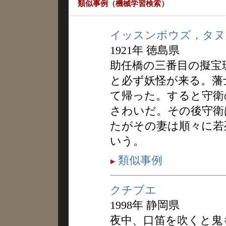
類似事例（機械学習検索）
イッスンボウズ，タヌ
1921年 徳島県
助任橋の三番目の擬宝
と必ず妖怪が来る。藩
て帰った。すると守衛
さわいだ。その後守衛
たがその妻は順々に若
いう。
類似事例
クチブエ
1998年 静岡県
夜中、口笛を吹くと鬼