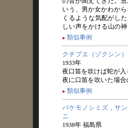
の音が聞えてきた。丑
いう、男か女かわから
くるような気配がした
しい声をかける山の神
類似事例
クチブエ（ゾクシン）
1933年
夜口笛を吹けば蛇が入
夜に口笛を吹いた場合
類似事例
バケモノシミズ，サン
ニ
1938年 福島県