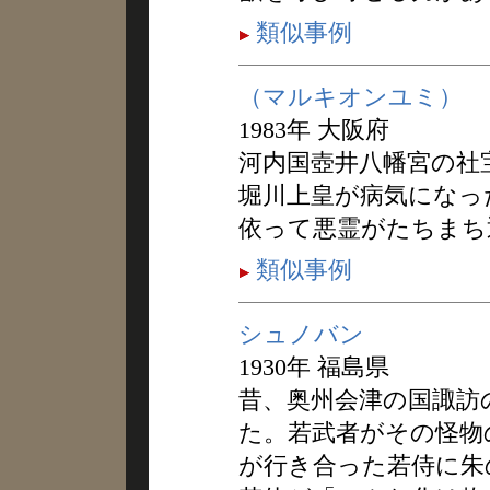
類似事例
（マルキオンユミ）
1983年 大阪府
河内国壺井八幡宮の社
堀川上皇が病気になっ
依って悪霊がたちまち
類似事例
シュノバン
1930年 福島県
昔、奥州会津の国諏訪
た。若武者がその怪物
が行き合った若侍に朱