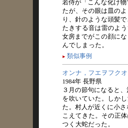
若侍が「こんな化け物
たが、その眼は皿のよ
り、針のような頭髪で
たきする音は雷のよう
女房までがこの顔にな
んでしまった。
類似事例
オンナ，フエヲフクオ
1984年 長野県
３月の節句になると、
を吹いていた。しかし
た。村人が近くに小さ
こえてきた。その正体
つく大蛇だった。