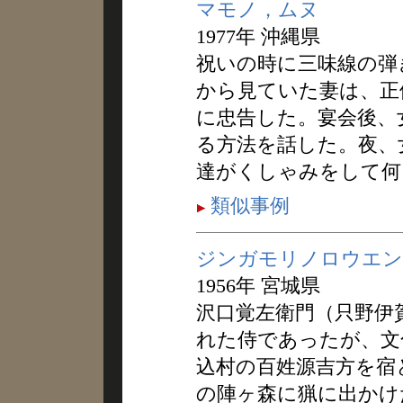
マモノ，ムヌ
1977年 沖縄県
祝いの時に三味線の弾
から見ていた妻は、正
に忠告した。宴会後、
る方法を話した。夜、
達がくしゃみをして何
類似事例
ジンガモリノロウエン
1956年 宮城県
沢口覚左衛門（只野伊
れた侍であったが、文化
込村の百姓源吉方を宿
の陣ヶ森に猟に出かけ