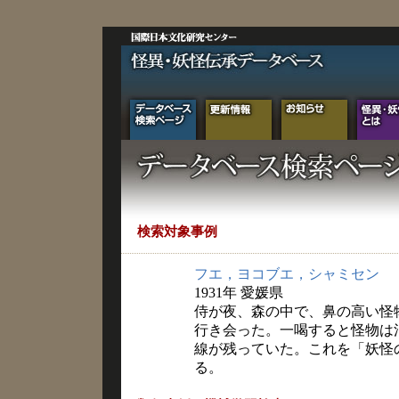
検索対象事例
フエ，ヨコブエ，シャミセン
1931年 愛媛県
侍が夜、森の中で、鼻の高い怪
行き会った。一喝すると怪物は
線が残っていた。これを「妖怪
る。