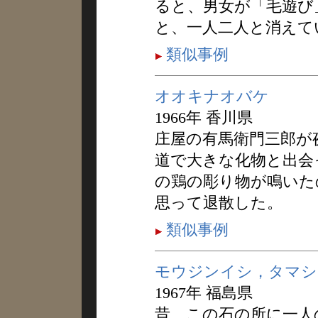
ると、男女が「毛遊び
と、一人二人と消えて
類似事例
オオキナオバケ
1966年 香川県
庄屋の有馬衛門三郎が
道で大きな化物と出会
の鶏の彫り物が鳴いた
思って退散した。
類似事例
モウジンイシ，タマシ
1967年 福島県
昔、この石の所に一人