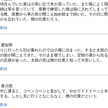
頃住んでいた家は小高い丘で木が茂っていた。また狐によく鶏
姉は箏を習っていて、座敷で練習した後は袋に入れてしまって
る晩、座敷から箏の音が聞こえ始め朝まで続いた。その日に限
のを忘れていた。狸の仕業だろう。
事例
年 愛知県
りに行ったら日が暮れたので山小屋に泊まった。すると太鼓の
の節が聞こえてきた。そのまま寝てしまい、翌朝小屋から出る
の足跡があった。太鼓の音は狸の仕業と知って大笑いした。
事例
年 香川県
中に通ると、コーンコーンと音がして、やがてドドドーッと木
する。しかし見に行くとなにもなく、狸の仕業だという。
事例