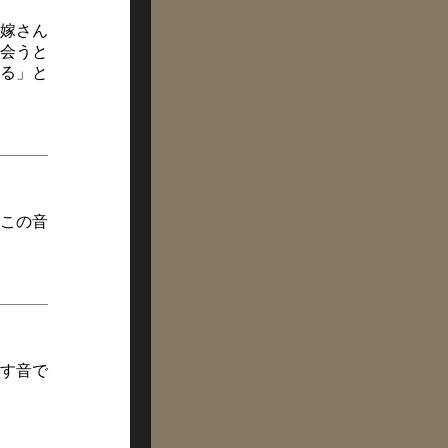
嫁さん
会うと
る」と
この音
す音で