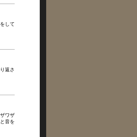
をして
り返さ
ザワザ
と音を