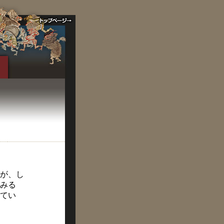
が、し
みる
てい