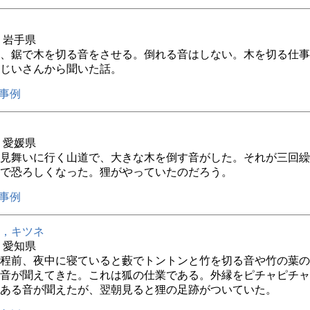
年 岩手県
、鋸で木を切る音をさせる。倒れる音はしない。木を切る仕事
じいさんから聞いた話。
事例
年 愛媛県
見舞いに行く山道で、大きな木を倒す音がした。それが三回繰
で恐ろしくなった。狸がやっていたのだろう。
事例
，キツネ
年 愛知県
程前、夜中に寝ていると藪でトントンと竹を切る音や竹の葉の
音が聞えてきた。これは狐の仕業である。外縁をピチャピチャ
ある音が聞えたが、翌朝見ると狸の足跡がついていた。