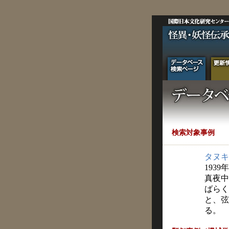
検索対象事例
タヌキ
1939
真夜中
ばらく
と、弦
る。