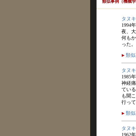
類似事例（機械学
タヌキ
1994
夜、大
何もか
った。
類似
タヌキ
1985
神経痛
ている
も聞こ
行って
類似
タヌキ
1962