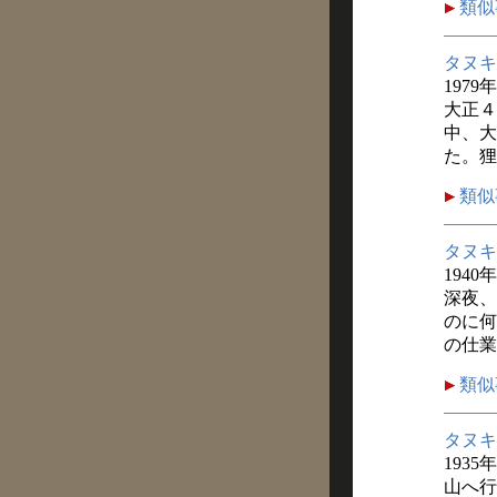
類似
タヌキ
1979
大正４
中、大
た。狸
類似
タヌキ
1940
深夜、
のに何
の仕業
類似
タヌキ
1935
山へ行