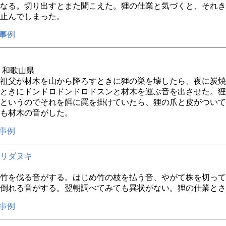
なる。切り出すとまた聞こえた。狸の仕業と気づくと、それき
止んでしまった。
事例
年 和歌山県
祖父が材木を山から降ろすときに狸の巣を壊したら、夜に炭焼
ときにドンドロドンドロドスンと材木を運ぶ音を出させた。狸
というのでそれを餌に罠を掛けていたら、狸の爪と皮がついて
も材木の音がした。
事例
リダヌキ
竹を伐る音がする。はじめ竹の枝を払う音、やがて株を切って
倒れる音がする。翌朝調べてみても異状がない。狸の仕業とさ
事例