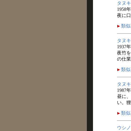
タヌキ
1958
夜に口
類似
タヌキ
1937
夜竹を
の仕業
類似
タヌキ
1987
昼に、
い。狸
類似
ウシノ