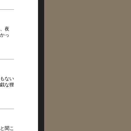
、夜
かっ
もない
戯な狸
と聞こ