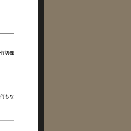
竹切狸
何もな