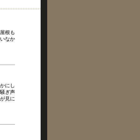
屋根も
いなか
かにし
騒ぎ声
が見に