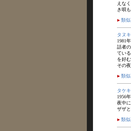
えなく
き唄も
類似
タヌキ
1981
話者の
ている
を好む
その夜
類似
タケキ
1956年
夜中に
ザザと
類似