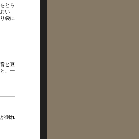
をとら
おい
り袋に
音と豆
と、一
が倒れ