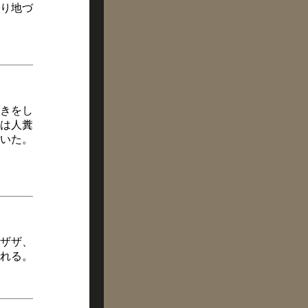
り地づ
きをし
は人糞
いた。
ザザ、
れる。