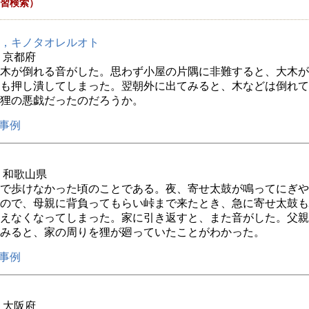
習検索）
，キノタオレルオト
年 京都府
木が倒れる音がした。思わず小屋の片隅に非難すると、大木が
も押し潰してしまった。翌朝外に出てみると、木などは倒れて
狸の悪戯だったのだろうか。
事例
年 和歌山県
で歩けなかった頃のことである。夜、寄せ太鼓が鳴ってにぎや
ので、母親に背負ってもらい峠まで来たとき、急に寄せ太鼓も
えなくなってしまった。家に引き返すと、また音がした。父親
みると、家の周りを狸が廻っていたことがわかった。
事例
年 大阪府