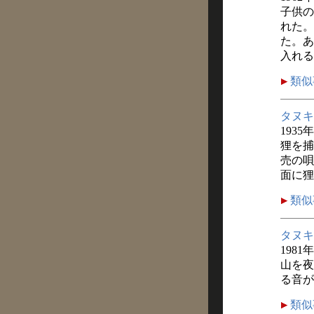
子供の
れた。
た。あ
入れる
類似
タヌキ
1935
狸を捕
売の唄
面に狸
類似
タヌキ
1981
山を夜
る音が
類似