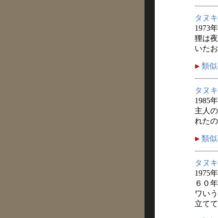
タヌキ
1973
狸は夜
いたお
類似
タヌキ
1985
主人の
れたの
類似
タヌキ
1975
６０年
ワいう
立てて