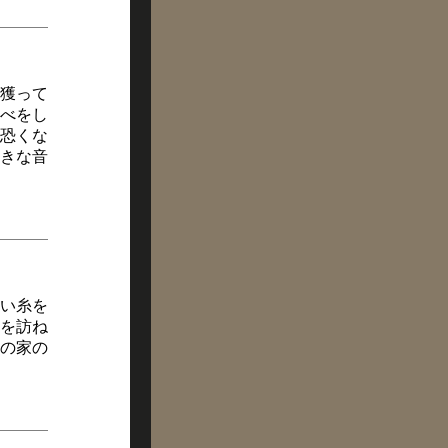
獲って
べをし
恐くな
きな音
い糸を
を訪ね
の家の