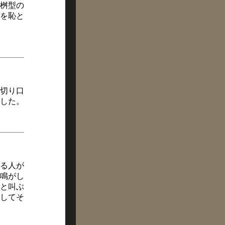
桝型の
を恥と
切り口
した。
る人が
鳴がし
と叫ぶ
してそ