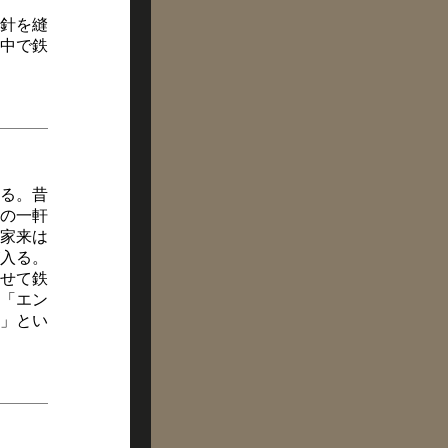
針を縫
中で鉄
る。昔
の一軒
家来は
入る。
せて鉄
「エン
」とい