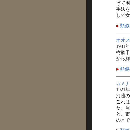
ぎて困
手法を
して女
類似
オオス
1931
樹齢千
から鮮
類似
カミナ
1921
河邊の
これは
た。河
と、雷
の木で