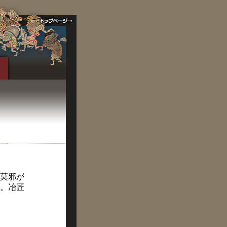
莫邪が
。冶匠