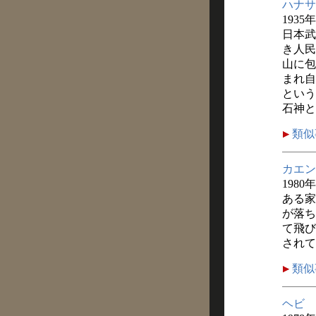
ハナサ
1935
日本武
き人民
山に包
まれ自
という
石神と
類似
カエン
1980年
ある家
が落ち
て飛び
されて
類似
ヘビ