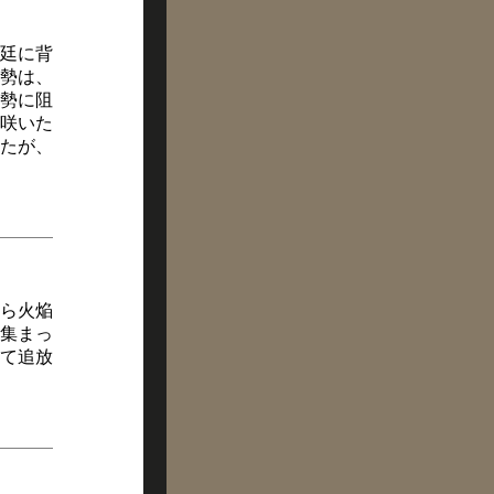
廷に背
勢は、
勢に阻
咲いた
たが、
ら火焔
集まっ
て追放