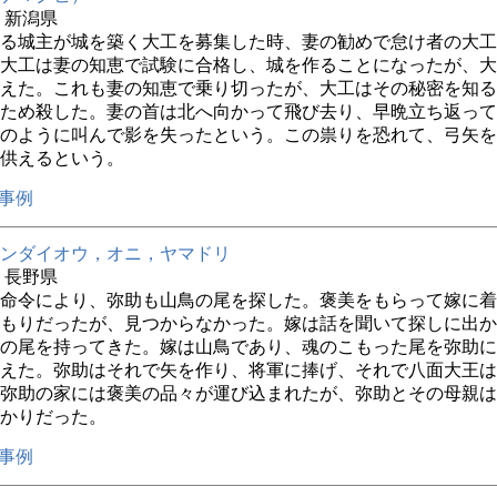
年 新潟県
る城主が城を築く大工を募集した時、妻の勧めで怠け者の大工
大工は妻の知恵で試験に合格し、城を作ることになったが、大
えた。これも妻の知恵で乗り切ったが、大工はその秘密を知る
ため殺した。妻の首は北へ向かって飛び去り、早晩立ち返って
のように叫んで影を失ったという。この祟りを恐れて、弓矢を
供えるという。
事例
ンダイオウ，オニ，ヤマドリ
年 長野県
命令により、弥助も山鳥の尾を探した。褒美をもらって嫁に着
もりだったが、見つからなかった。嫁は話を聞いて探しに出か
の尾を持ってきた。嫁は山鳥であり、魂のこもった尾を弥助に
えた。弥助はそれで矢を作り、将軍に捧げ、それで八面大王は
弥助の家には褒美の品々が運び込まれたが、弥助とその母親は
かりだった。
事例