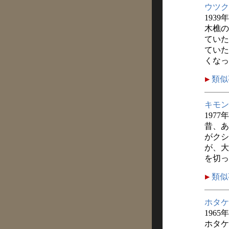
ウツク
1939
木樵の
ていた
ていた
くなっ
類似
キモン
1977
昔、あ
がクシ
が、大
を切っ
類似
ホタケ
1965
ホタケ