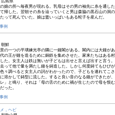
年 広島県
の娘の所へ毎夜男が現れる。乳母はその男の袖先に糸を通した
て帰した。翌朝その糸を辿っていくと男は森脇の黒石山の洞の
たって死んでいた。娘は盥いっぱいもある蛇子を産んだ。
事例
年 朝鮮
景の一つの平壌練光亭の隣に一鐘閣がある。閣内には大鐘があ
代の王が鐘を造るために銅鉄を集めさせた。家来たちはある村
した。女主人は鉄は無いが子どもは出せと言えば出すと言う。
去って他で量を満たし鐘を鋳造した。しかし何度鋳てもひびが
色々調べると女主人の詞がわかったので、子どもを連れてこさ
に溶かして鋳型に流した。すると良い音のなる鐘ができたが、
レ」と鳴り、それは「母の舌のために禍が生じたので母を恨む
だった。
事例
メ，ヘビ