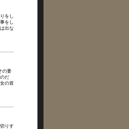
りをし
事をし
は出な
その妻
のだ
女の首
切りす