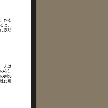
。作る
ると、
に夜明
、夫は
のを知
の刻の
蛛に用