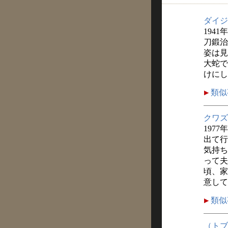
ダイジ
1941
刀鍛治
姿は見
大蛇で
けにし
類似
クワズ
1977
出て行
気持ち
って夫
頃、家
意して
類似
（トブ