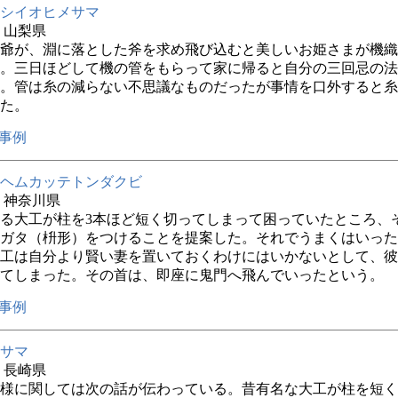
シイオヒメサマ
年 山梨県
爺が、淵に落とした斧を求め飛び込むと美しいお姫さまが機織
。三日ほどして機の管をもらって家に帰ると自分の三回忌の法
。管は糸の減らない不思議なものだったが事情を口外すると糸
た。
事例
ヘムカッテトンダクビ
年 神奈川県
る大工が柱を3本ほど短く切ってしまって困っていたところ、
ガタ（枡形）をつけることを提案した。それでうまくはいった
工は自分より賢い妻を置いておくわけにはいかないとして、彼
てしまった。その首は、即座に鬼門へ飛んでいったという。
事例
サマ
年 長崎県
様に関しては次の話が伝わっている。昔有名な大工が柱を短く