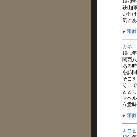
1978
鉄山師
い付け
気にあ
類似
カネ
1941
関西八
ある時
を訪問
そこを
そこで
ととも
マヘル
う意味
類似
キヨヒ