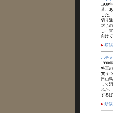
1939
昔、あ
した。
切り違
封じの
し、雷
向けて
類似
ハチメ
1990
将軍の
買うつ
日山鳥
して消
れた。
するば
類似