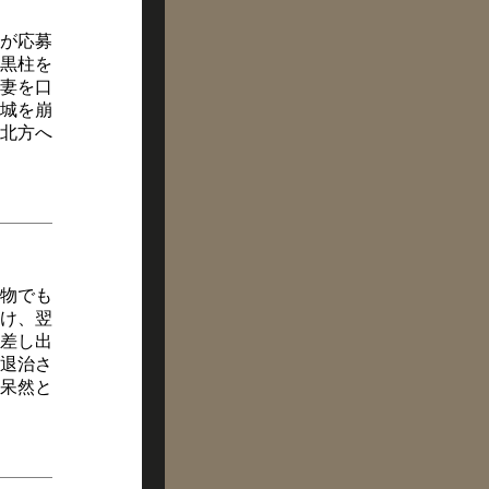
が応募
黒柱を
妻を口
城を崩
北方へ
物でも
け、翌
差し出
退治さ
呆然と