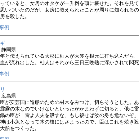
っていると、女房のオタケが一升桝を頭に載せた。それを見て
思いついたのだが、女房に教えられたことが周りに知られるの
房を殺した。
事例
ギ
年 静岡県
年と伝えられている大杉に杣人が大斧を根元に打ち込んだら、
血が流れ出した。杣人はそれから三日三晩熱に浮かされて悶死
事例
リ
年 広島県
臣が安芸国に造船のための材木をみつけ、切らそうとした。あ
霹靂の木なのでいけないといったがかまわずに切ると、俄に雷
鍋の臣が「雷よ人夫を殺すな、もし殺せば汝の身も危ないぞ」
神は小魚となって木の枝にはさまったので、臣はこれを焼き殺
大船をつくった。