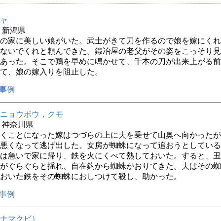
ャ
年 新潟県
の家に美しい娘がいた。武士がきて刀を作るので娘を嫁にくれ
ないでくれと頼んできた。鍛冶屋の老父がその姿をこっそり見
あった。そこで鶏を早めに鳴かせて、千本の刀が出来上がる前
て、娘の嫁入りを阻止した。
事例
ニョウボウ，クモ
年 神奈川県
くことになった嫁はつづらの上に夫を乗せて山奥へ向かったが
悪くなって逃げ出した。女房が蜘蛛になって追おうとしている
は急いで家に帰り、鉄を火にくべて熱しておいた。すると、丑
がぐらぐらと揺れ、自在鈎から蜘蛛がおりてきた。夫はその蜘
おいた鉄をその蜘蛛におしつけて殺し、助かった。
事例
ナマクビ）