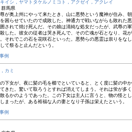
キイシ，ヤマトタケルノミコト，アクゼイ，アクレイ
年 群馬県
尊が奥上州にやって来たとき、山に悪勢という魔神が住み、朝
を困らせていたので成敗した。神通力で戦いながらも敗れた悪
囲されて焼け死んだ。その娘は清純な処女だったが、武尊の軍
殺した。彼女の従者は哭き死んで、その亡魂が石となり、花が
。それでこの石を花咲石といった。悪勢らの悪霊は祟りをなし
して祭ると止んだという。
事例
，カミ
の下女が、夜に髪の毛を櫛でといていると、とく度に髪の中か
てきた。驚いて取ろうとすれば消えてしまう。それは蛍が多く
散るかのようであった。この下女は主人に言うと、物の怪とし
しまったが、ある裕福な人の妻となり子孫は栄えたという。
事例