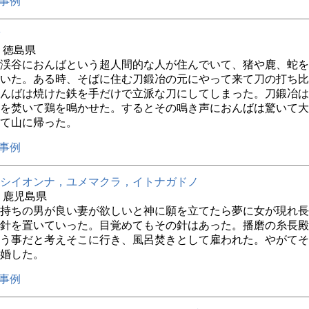
事例
年 徳島県
渓谷におんばという超人間的な人が住んでいて、猪や鹿、蛇を
いた。ある時、そばに住む刀鍛冶の元にやって来て刀の打ち比
んばは焼けた鉄を手だけで立派な刀にしてしまった。刀鍛冶は
を焚いて鶏を鳴かせた。するとその鳴き声におんばは驚いて大
て山に帰った。
事例
シイオンナ，ユメマクラ，イトナガドノ
年 鹿児島県
持ちの男が良い妻が欲しいと神に願を立てたら夢に女が現れ長
針を置いていった。目覚めてもその針はあった。播磨の糸長殿
う事だと考えそこに行き、風呂焚きとして雇われた。やがてそ
婚した。
事例