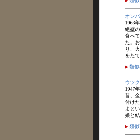
類似
オンバ
1963
絶壁の
食べて
た。お
り、火
をたて
類似
ウツク
1947
昔、金
付けた
よとい
娘と結
類似