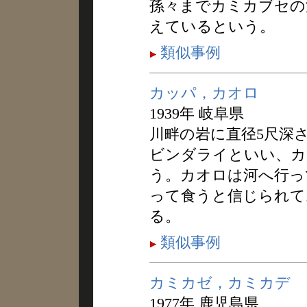
孫々までカミカブセの
えているという。
類似事例
カッパ，カオロ
1939年 岐阜県
川畔の岩に直径5尺深
ビンダライといい、カ
う。カオロは河へ行っ
って食うと信じられて
る。
類似事例
カミカゼ，カミカデ
1977年 鹿児島県