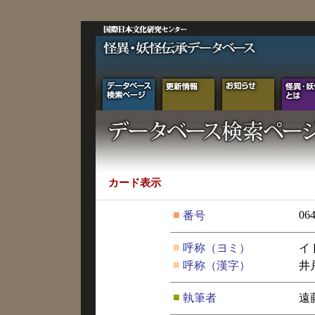
カード表示
■
06
番号
■
呼称（ヨミ）
イ
■
呼称（漢字）
井
■
執筆者
遠