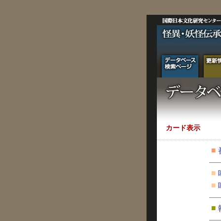
カード表示
■
■
■
■