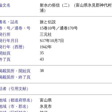
論文名
射水の俗信（二）（富山県氷見郡神代村
浦）
書名・誌名
旅と伝説
巻・号／通巻・号
15巻10号／通巻170号
発行所
三元社
発行年月日
S17年10月7日
発行年（西暦）
1942年
35
開始頁
43
終了頁
38
掲載箇所・開始頁
掲載箇所・終了頁
話者（引用文献）
地域（都道府県名）
富山県
地域（市・郡名）
氷見市