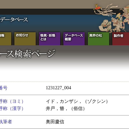
1231227_004
番号
呼称（ヨミ）
イド，カンザシ，（ゾクシン）
呼称（漢字）
井戸，簪，（俗信）
執筆者
奥田慶信