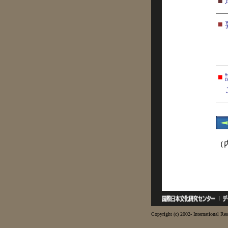
■
■
■
（
Copyright (c) 2002- International Res