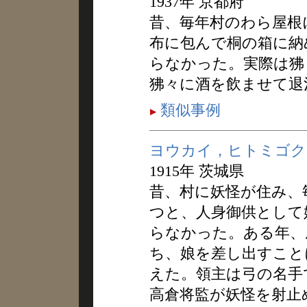
1937年 京都府
昔、毎年村のわら屋根
布に包んで桐の箱に納
らなかった。実際は狒
狒々に酒を飲ませて退
類似事例
ヨウカイ，ヒトミゴク
1915年 茨城県
昔、村に妖怪が住み、
つと、人身御供として
らなかった。ある年、
ち、娘を差し出すこと
えた。領主は弓の名手
高倉将監が妖怪を射止