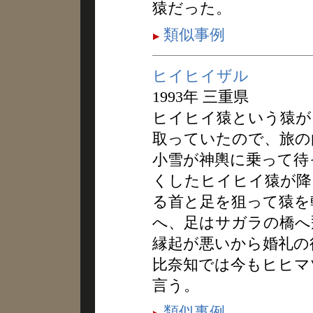
猿だった。
類似事例
ヒイヒイザル
1993年 三重県
ヒイヒイ猿という猿が
取っていたので、旅の
小雪が神輿に乗って待
くしたヒイヒイ猿が降
る首と足を狙って猿を
へ、足はサガラの橋へ
縁起が悪いから婚礼の
比奈知では今もヒヒマ
言う。
類似事例