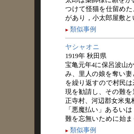
つけて怪猫を仕留めた
があり，小太郎屋敷と
類似事例
ヤシャオニ
1919年 秋田県
宝亀元年4に保呂波山
み、里人の娘を奪い妻
を繰り返すので村民は
現を勧請し、その難を
正寺村、河辺郡女米鬼
「悪魔払い」あるいは
難を忘無いために始ま
類似事例