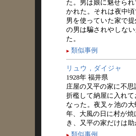
た。男は娘に魅せられ
かれた。それは夜中頃
男を使っていた家で提
の男は騙されやしない
た。
類似事例
リュウ，ダイジャ
1928年 福井県
庄屋の又平の家に不思
折檻して納屋に入れて
なった。夜叉ヶ池の大
年、大風の日に村が焼
き、又平の家だけは助
類似事例