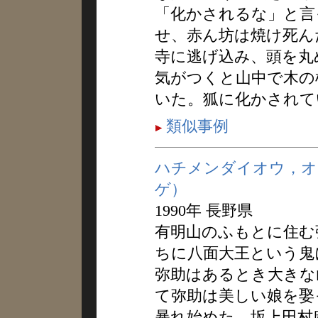
「化かされるな」と言
せ、赤ん坊は焼け死ん
寺に逃げ込み、頭を丸
気がつくと山中で木の
いた。狐に化かされて
類似事例
ハチメンダイオウ，オ
ゲ）
1990年 長野県
有明山のふもとに住む
ちに八面大王という鬼
弥助はあるとき大きな
て弥助は美しい娘を娶
暴れ始めた。坂上田村