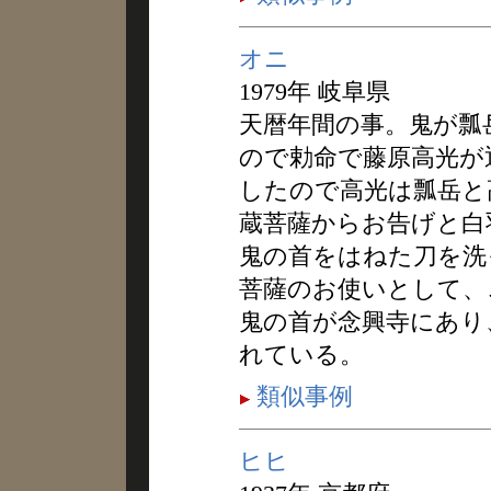
オニ
1979年 岐阜県
天暦年間の事。鬼が瓢
ので勅命で藤原高光が
したので高光は瓢岳と
蔵菩薩からお告げと白
鬼の首をはねた刀を洗
菩薩のお使いとして、
鬼の首が念興寺にあり
れている。
類似事例
ヒヒ