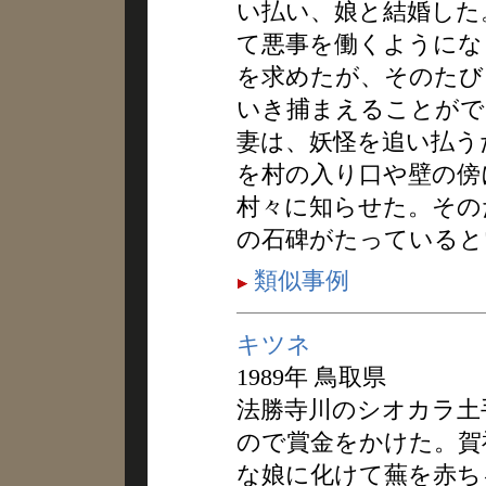
い払い、娘と結婚した
て悪事を働くようにな
を求めたが、そのたび
いき捕まえることがで
妻は、妖怪を追い払う
を村の入り口や壁の傍
村々に知らせた。その
の石碑がたっていると
類似事例
キツネ
1989年 鳥取県
法勝寺川のシオカラ土
ので賞金をかけた。賀
な娘に化けて蕪を赤ち