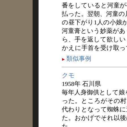
番をしていると河童が
払った。翌朝、河童の
の昼下がり1人の小娘
河童膏という妙薬があ
ら、手を返して欲しい
かえに手首を受け取っ
類似事例
クモ
1958年 石川県
毎年人身御供として娘
った。ところがその村
代わりとなって蜘蛛に
た。おかげでそれ以後
た。