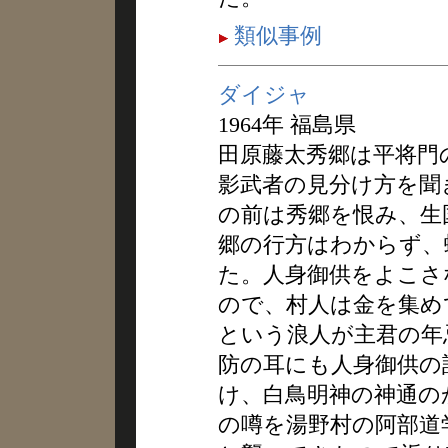
類似事例
ダイジャ
1964年 福島県
田原藤太秀郷は平将門
影武者の見分け方を聞
の前は秀郷を恨み、生
郷の行方はわからず、
た。人身御供をよこさ
ので、村人は金を集め
という浪人が主君の年
防の耳にも人身御供の
け、白鳥明神の神通の
の噂を湯野村の阿部道