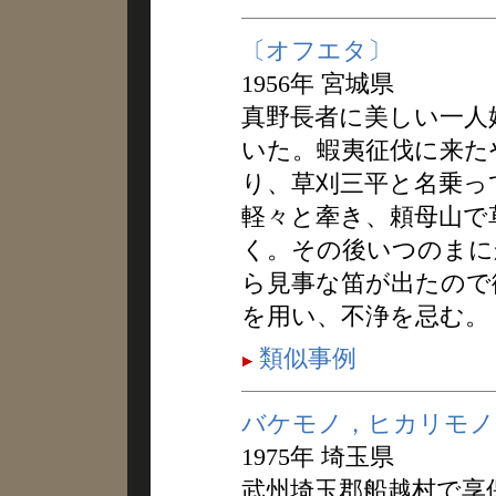
〔オフエタ〕
1956年 宮城県
真野長者に美しい一人
いた。蝦夷征伐に来た
り、草刈三平と名乗っ
軽々と牽き、頼母山で
く。その後いつのまに
ら見事な笛が出たので
を用い、不浄を忌む。
類似事例
バケモノ，ヒカリモノ
1975年 埼玉県
武州埼玉郡船越村で享