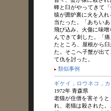
蜂と臼がやってきて「
猿が囲炉裏に火を入れ
当たった。「あちいあ
飛び込み、火傷に味噌
んできて刺した。「痛
たところ、屋根から臼
た。そこへ子蟹が出て
て仇を討った。
類似事例
ギケイ，ロウネコ，カ
1972年 青森県
老猫が住僧を害そうと
れ、老猫は殺された。