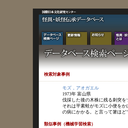
検索対象事例
モズ，アオガエル
1973年 富山県
伐採した後の木株に残る刺突を
それは平素蛙がモズに小便をか
の病にかかる。と言って箸ほど
類似事例（機械学習検索）