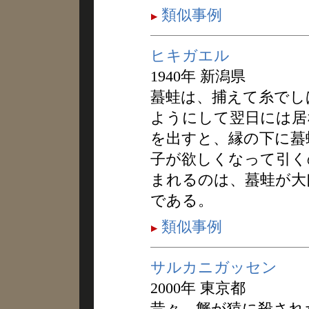
類似事例
ヒキガエル
1940年 新潟県
蟇蛙は、捕えて糸でし
ようにして翌日には居
を出すと、縁の下に蟇
子が欲しくなって引く
まれるのは、蟇蛙が大
である。
類似事例
サルカニガッセン
2000年 東京都
昔々、蟹が猿に殺され