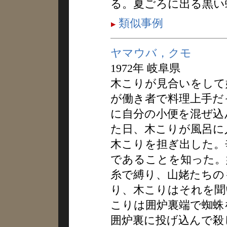
る。夏ごろに出る黒い
類似事例
ヤマウバ，クモ
1972年 岐阜県
木こりが見合いをして
が働き者で料理上手だ
に自分の小便を混ぜ込
た日、木こりが風呂に
木こりを担ぎ出した。
であることを知った。
糸で縛り、山姥たちの
り、木こりはそれを聞
こりは囲炉裏端で蜘蛛
囲炉裏に投げ込んで殺