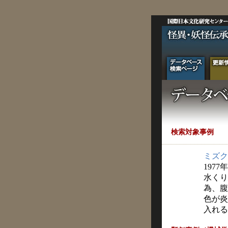
検索対象事例
ミズク
1977
水くり
為、腹
色が炎
入れる