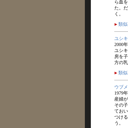
ら血を
た。だ
く。
類似
ユシキ
2000
ユシキ
房を子
方の乳
類似
ウブメ
1979年
産婦が
その子
ておい
つける
う。