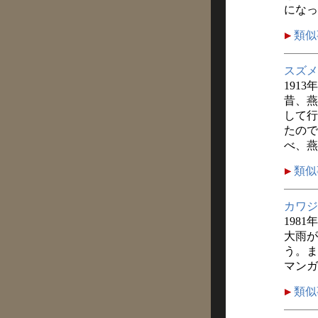
になっ
類似
スズメ
1913
昔、燕
して行
たので
べ、燕
類似
カワジ
1981
大雨が
う。ま
マンガ
類似