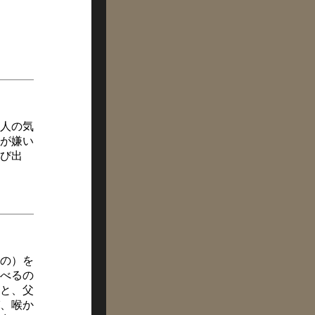
人の気
が嫌い
び出
の）を
べるの
と、父
、喉か