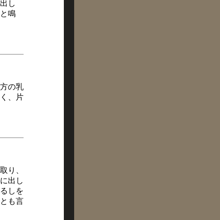
出し
と鳴
方の乳
く、片
取り、
に出し
るしを
とも言