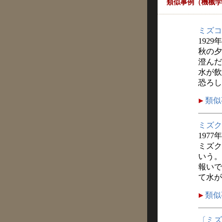
類似事例（機械学
ミズコ
1929
秋の夕
澄んだ
水が飲
恐ろし
類似
ミズク
1977
ミズク
いう。
報いで
て水が
類似
〔ミズ