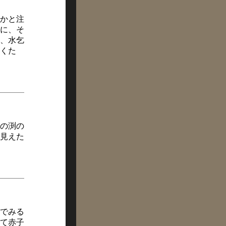
かと注
に、そ
、水乞
くた
の渕の
見えた
でみる
て赤子