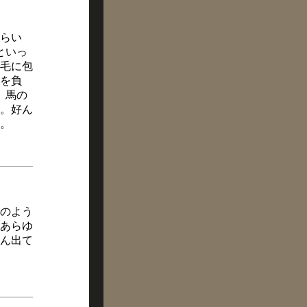
らい
といっ
毛に包
甲を負
、馬の
。好ん
。
のよう
あらゆ
ん出て