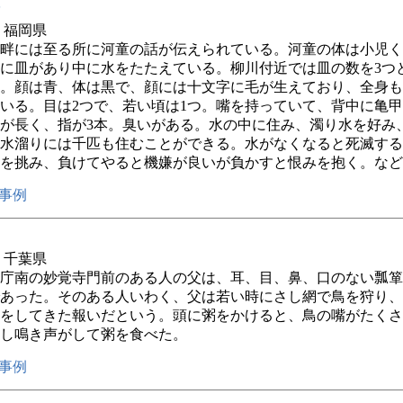
年 福岡県
畔には至る所に河童の話が伝えられている。河童の体は小児く
に皿があり中に水をたたえている。柳川付近では皿の数を3つ
。顔は青、体は黒で、顔には十文字に毛が生えており、全身も
いる。目は2つで、若い頃は1つ。嘴を持っていて、背中に亀
が長く、指が3本。臭いがある。水の中に住み、濁り水を好み
水溜りには千匹も住むことができる。水がなくなると死滅する
を挑み、負けてやると機嫌が良いが負かすと恨みを抱く。など
事例
年 千葉県
庁南の妙覚寺門前のある人の父は、耳、目、鼻、口のない瓢箪
あった。そのある人いわく、父は若い時にさし網で鳥を狩り、
をしてきた報いだという。頭に粥をかけると、鳥の嘴がたくさ
し鳴き声がして粥を食べた。
事例