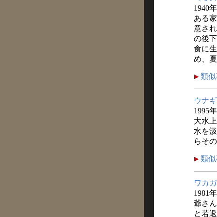
1940
ある家
意され
の後下
食に生
め、夏
類似
ウナギ
1995
大水上
水を汲
らその
類似
ワカガ
1981
爺さん
と若返