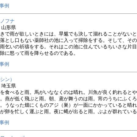
事例
ノフナ
年 山形県
きで雨が欲しいときには、旱魃でも決して涸れることがないと
落とし口もない薬師社の池に入って掃除をする。そして、その
雨乞いの祈禱をする。それはこの池に住んでいるちいさな片目
除に怒って雨を降らせるのである。
事例
シン）
年 埼玉県
を食べると雨。馬がいななくのは晴れ。川魚が良く釣れるとや
。燕が低く飛ぶと雨。朝、鳶が舞うのは雨。宵のうちにふくろ
。うなった畑にくものアジ（巣）が一面にかかっていると晴れ
が卵を忙しく運ぶと雨。夜に蝿が出ると雨。ぶよが群れている
事例