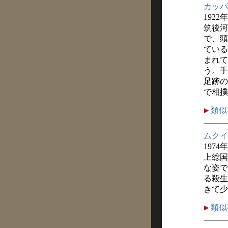
カッパ
1922
筑後河
で、頭
ている
まれて
う。手
足跡の
で相撲
類似
ムクイ
1974
上総国
な姿で
る殺生
きて少
類似