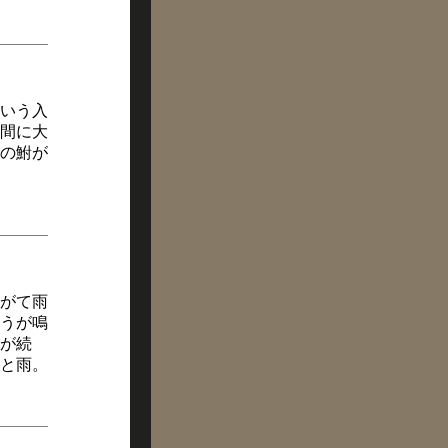
いう入
間に大
の鮒が
がて雨
うが鳴
が続
と雨。