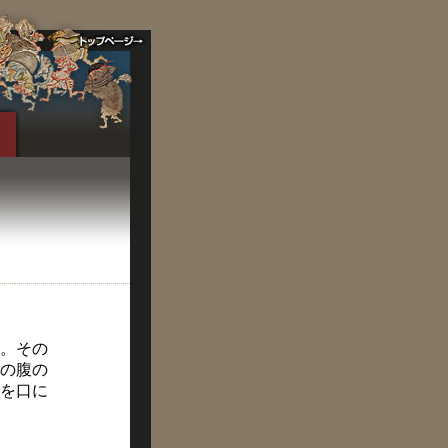
。その
の腹の
を口に