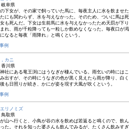
年 岐阜県
の下女が、その家で飼っていた馬に、毎夜主人に水を飲ませた
たにも関わらず、水を与えなかった。そのため、ついに馬は死
女も死んだ。下女は生前馬に水を与えなかったため天罰が下り
まれ、雨が千粒降っても一粒しか飲めなくなった。毎夜口が渇
になると毎夜「雨降れ」と鳴くという。
事例
，カニ
年 香川県
神社にある竜王渕にはうなぎが棲んでいる。雨乞いの時にはこ
み出すが、その時にうなぎの色が黒く見えたら雨が降り、白く
後も日照りが続き、かにが姿を現す大風が吹くという。
事例
エリノミズ
年 鳥取県
が山へ行くと、小鳥が谷の水を飲めば若返ると鳴くので、飲ん
った。それを知った婆さんも飲んでみるが、たくさん飲みすぎ