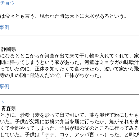
チョウ
は蛮々とも言う。現われた時は天下に大水があるという。
事例
年 静岡県
になるとどこからか河童が出て来て干し物を入れてくれて、家
間に帰ってしまうという家があった。河童はミョウガの味噌汁
っていたのに、正体を知りたくて食わせたら、泣いて家から飛
寺の川の渕に飛込んだので、正体がわかった。
事例
ト
年 青森県
ときに、炒粉（麦を炒って臼で引いて、藁を混ぜて粉にしたも
いた。子供が父親に炒粉の弁当を届に行ったが、魚がそれを食
くて全部やってしまった。子供が畑の父のところに行ってみる
していた。子供は「テテ、コケ、アッパ言（へ）った」と叫び