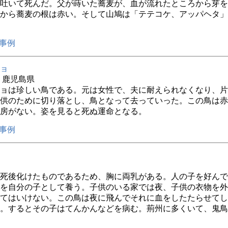
吐いて死んだ。父が蒔いた蕎麦が、血が流れたところから芽を
から蕎麦の根は赤い。そして山鳩は「テテコケ、アッパヘタ」
事例
ョ
年 鹿児島県
ョは珍しい鳥である。元は女性で、夫に耐えられなくなり、片
供のために切り落とし、鳥となって去っていった。この鳥は赤
房がない。姿を見ると死ぬ運命となる。
事例
死後化けたものであるため、胸に両乳がある。人の子を好んで
を自分の子として養う。子供のいる家では夜、子供の衣物を外
てはいけない。この鳥は夜に飛んでそれに血をしたたらせてし
。するとその子はてんかんなどを病む。荊州に多くいて、鬼鳥