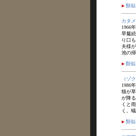
類似
カタメ
1966
旱魃続
り口も
夫様が
池の掃
類似
（ゾク
1986
猫が草
が降る
くと雨
く。蟻
類似