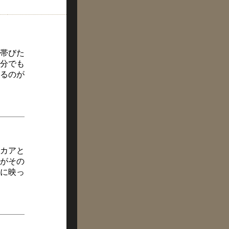
帯びた
分でも
るのが
カアと
がその
に映っ