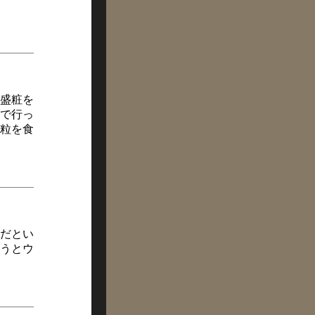
盛粧を
で行っ
粒を食
だとい
うとウ