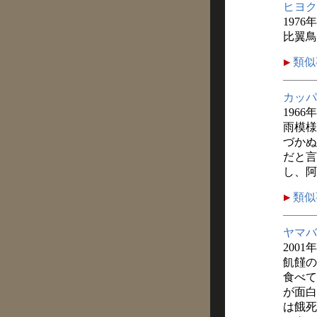
ヒヨク
1976年
比翼鳥
類似
カッパ
1966
雨模様
づかぬ
だと言
し、阿
類似
ヤマバ
2001
飢饉の
食べて
が面白
は餓死