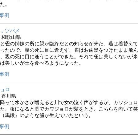
た。
事例
，ツバメ
年 和歌山県
と雀の姉妹の所に親が臨終だとの知らせが来た。燕は着替えて
ったので、親の死に目に逢えず、雀はお歯黒をつけたまま飛ん
、親の死に目に逢うことができた。それで雀は美しくないが米
は美しいが土を食べるようになった。
事例
ョロ
年 香川県
降って水かさが増えると川で女の泣く声がするが、カワジョロ
た、夜になると渕でカワジョロが髪をとき、こちらを向いて笑
（馬鍬）のような歯が生えていたという。
事例