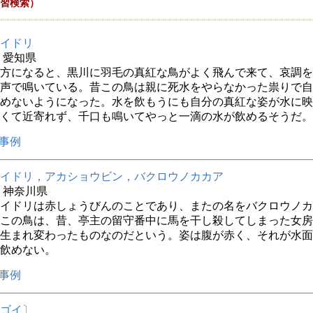
習検索）
イドリ
年 愛知県
方になると、黒川に羽毛の真紅な鳥がよく飛んで来て、哀調を
声で鳴いている。昔この鳥は親に死水をやらなかった祟りで自
めないようになった。水を飲もうにも自分の真紅な姿が水に映
くて近寄れず、千口も鳴いてやっと一滴の水が飲めるそうだ。
事例
イドリ，アカショウビン，バクロウノカカア
年 神奈川県
イドリは赤しょうびんのことであり、またの名をバクロウノカ
この鳥は、昔、亭主の留守番中に馬を干し殺してしまった女房
生まれ変わったものなのだという。姿は腹が赤く、それが水面
飲めない。
事例
ゴイ〕