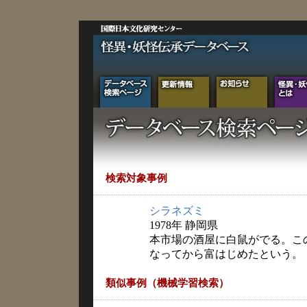
検索対象事例
シラネズミ
1978年 静岡県
本市場の酒屋に白鼠がでる。こ
なってから富はじめたという。
類似事例（機械学習検索）