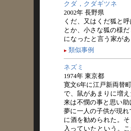
クダ，クダギツネ
2002年 長野県
くだ、又はくだ狐と呼
とか、小さな狐の様だ
になったと言う家があ
類似事例
ネズミ
1974年 東京都
寛文6年に江戸新両替
で、鼠があまりに増え
来は不憫の事と思い助
夢に一人の子供が現れ
に酒を勧められた。そ
入っていたという。こ