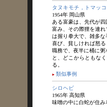
タヌキモチ，トマッコ
1954年 岡山県
ある富豪は、先代が四
富み、その際狸を連れ
は握り拳大で、雑多な
喜び、貧しければ怒る
職務で、夜半に桶に粥
と、どこからともなく
る。
類似事例
シロヘビ
1965年 高知県
味噌の中に白蛇が住み