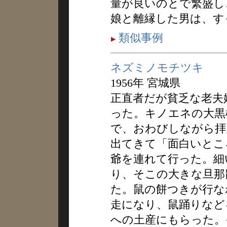
量が良いのとで繁盛し
娘と離縁した男は、す
類似事例
ネズミノモチツキ
1956年 宮城県
正直者だが貧乏な老夫
った。キノエネの大黒
で、おわびしながら拝
出てきて「面白いとこ
爺を連れて行った。細
り、そこの大きな旦那
た。鼠の餅つきが行な
走になり、鼠踊りなど
への土産にもらった。