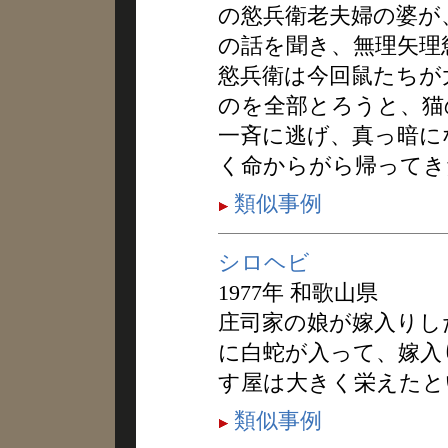
の慾兵衛老夫婦の婆が
の話を聞き、無理矢理
慾兵衛は今回鼠たちが
のを全部とろうと、猫
一斉に逃げ、真っ暗に
く命からがら帰ってき
類似事例
シロヘビ
1977年 和歌山県
庄司家の娘が嫁入りし
に白蛇が入って、嫁入
す屋は大きく栄えたと
類似事例