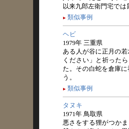
以来九郎左衛門宅では
類似事例
ヘビ
1979年 三重県
ある人が谷に正月の若
ください」と祈ったら
た。その白蛇を倉庫に
う。
類似事例
タヌキ
1971年 鳥取県
悪さをする狸がつかま