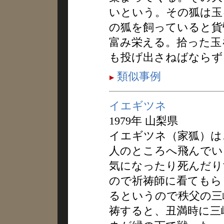
いという。その狐は玉
の狐を飼っていると貨
富み栄える。拾った玉
も投げ出さねばならず
類似事例
イエギツネ
1979年 山梨県
イエギツネ（家狐）は
人のところへ飛んでい
気になったり死んだり
ので祈祷師に看てもら
るというので秩父の三
祷すると、丑満時に三