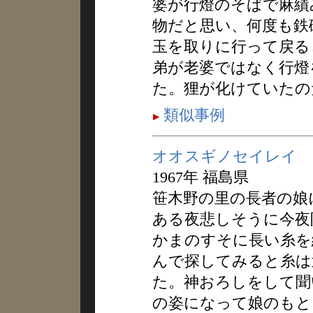
婆が行燈のそばで麻績
物だと思い、何度も鉄
玉を取りに行って戻る
弟が老婆ではなく行燈
た。狸が化けていたの
類似事例
オオスギノセイレイ
1967年 福島県
笹木野の里の長者の娘
ある夜悲しそうに今夜
かまのすそに長い糸を
んで探してみると糸は
た。神おろしをして聞
の姿になって娘のもと