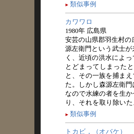
類似事例
カワワロ
1980年 広島県
安芸の山県郡羽生村の
源左衛門という武士が
く、近頃の洪水によっ
とどまってしまったと
と、その一族を捕まえ
た。しかし森源左衛門
なので水練の者を生か
り、それを取り除いた
類似事例
トカビ，（オバケ）