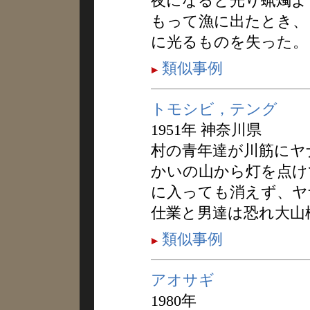
夜になると光り蝋燭よ
もって漁に出たとき、
に光るものを失った。
類似事例
トモシビ，テング
1951年 神奈川県
村の青年達が川筋にヤ
かいの山から灯を点け
に入っても消えず、ヤ
仕業と男達は恐れ大山
類似事例
アオサギ
1980年