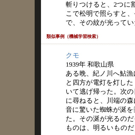
斬りつけると、2つに
こで松明で照らすと、
で、その紋が光ってい
類似事例（機械学習検索）
クモ
1939年 和歌山県
ある晩、紀ノ川へ鮎漁
と四方が電灯を灯した
いて逃げ帰った。次の
に尋ねると、川端の森
音に驚いた蜘蛛が涎を
た。その涎が光るのだ
ものは、明るいものだ