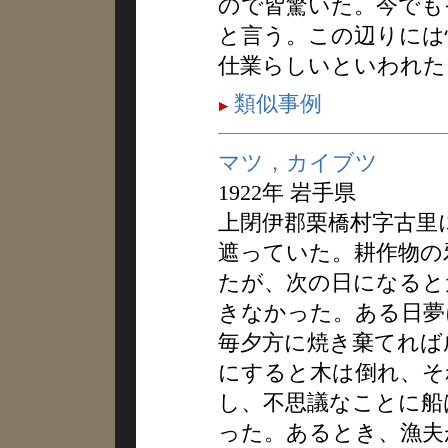
ので皆驚いた。今でも
と言う。この辺りには
仕業らしいといわれた
類似事例
マツ，カイブツ
1922年 岩手県
上閉伊郡栗橋村字古里
遮っていた。耕作物の
たが、次の日になると
きなかった。ある日夢
毎夕方に焼き棄てれば
にすると木は倒れ、そ
し、不思議なことに船
った。あるとき、漁夫