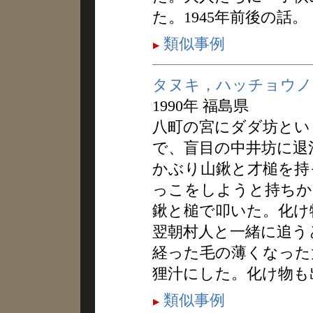
た。1945年前後の話。
類似事例
タヌキ，ハッチョウノ
1990年 福島県
八町の宮にダダ坊とい
で、盲目の中井坊に退
かぶり山鍬と才槌を持
っこをしようと持ちか
鍬と槌で叩いた。化け
翌朝村人と一緒に追う
経った毛の薄くなった
狸汁にした。化け物も
類似事例