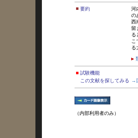
■
要約
河
の
西
留
る
こ
る
■
試験機能
この文献を探してみる
→
（内部利用者のみ）