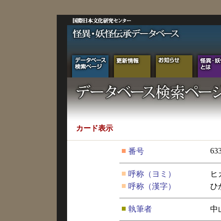
カード表示
■
63
番号
■
呼称（ヨミ）
ヒ
■
呼称（漢字）
ひ
■
執筆者
中