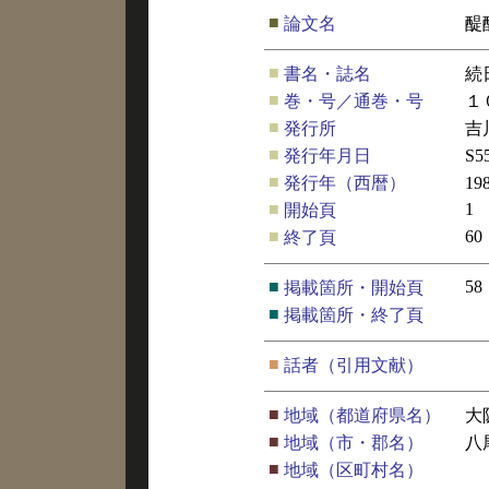
■
論文名
醍
■
書名・誌名
続
■
巻・号／通巻・号
１
■
発行所
吉
■
発行年月日
S5
■
発行年（西暦）
19
■
1
開始頁
■
60
終了頁
■
58
掲載箇所・開始頁
■
掲載箇所・終了頁
■
話者（引用文献）
■
地域（都道府県名）
大
■
地域（市・郡名）
八
■
地域（区町村名）