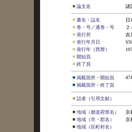
■
論文名
諸
■
書名・誌名
日
■
巻・号／通巻・号
２
■
発行所
吉
■
発行年月日
S5
■
発行年（西暦）
19
■
開始頁
■
終了頁
■
47
掲載箇所・開始頁
■
掲載箇所・終了頁
■
話者（引用文献）
■
地域（都道府県名）
京
■
地域（市・郡名）
京
■
地域（区町村名）