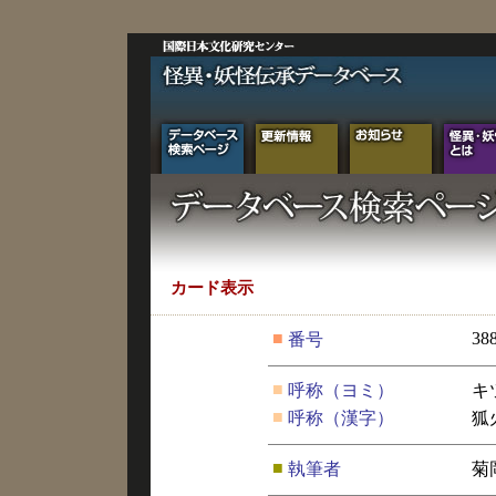
カード表示
■
38
番号
■
呼称（ヨミ）
キ
■
呼称（漢字）
狐
■
執筆者
菊