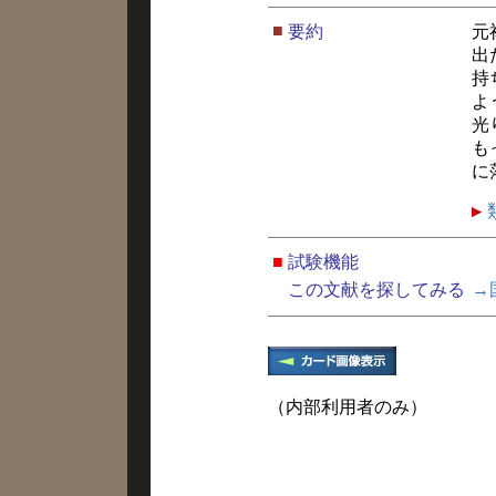
■
要約
元
出
持
よ
光
も
に
■
試験機能
この文献を探してみる
→
（内部利用者のみ）