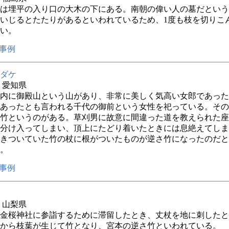
は埋平の入り口の大木の下にある。南朝の偉い人の墓だという
いじるとたたりがあるといわれているため、1度も枝を切りこ
い。
事例
ダケ
年 愛知県
内に御殿山という山があり、非常に美しく気高い女郎であった
あったとも言われる千代の御前という女性を祀っている。その
竹というのがある。草刈男に故意に間違った道を教えられた座
分け入ってしまい、頂上にたどり着いたときには息絶えてしま
きついていた竹の杖に根がついたものが逆さ竹になったのだと
。
事例
年 山梨県
金桜神社に参詣するために滞留したとき、丈杖を地に刺したと
から枝葉が生じて竹となり、宮本の逆さ竹といわれている。