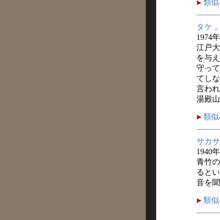
類似
タケ，
1974
江戸大
を与え
守って
てしな
言われ
湯殿山
類似
サカサ
1940
青竹の
るとい
音を聞
類似