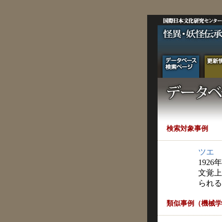
検索対象事例
ツエ
1926
文覚上
られる
類似事例（機械学