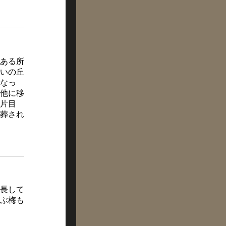
ある所
いの丘
なっ
他に移
片目
葬され
長して
ぶ梅も