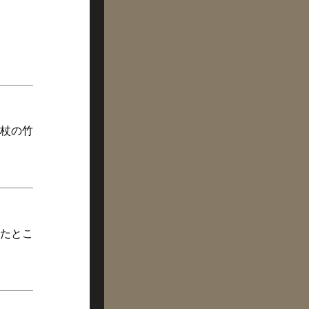
杖の竹
たとこ