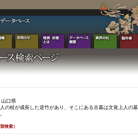
年 山口県
人の杖が成長した逆竹があり、そこにある古墓は文覚上人の墓
。
習検索）