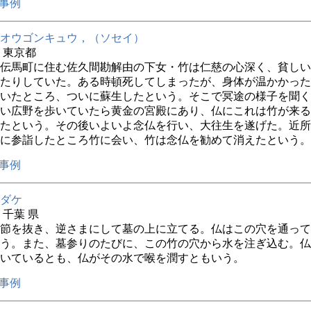
事例
オウゴンキュウ，（ソセイ）
年 東京都
伝馬町に住む佐久間勘解由の下女・竹は仁慈の心深く、貧しい
たりしていた。ある時頓死してしまったが、身体が温かかった
いたところ、ついに蘇生したという。そこで冥途の様子を聞く
い広野を歩いていたら黄金の宮殿にあり、仏にこれは竹が来る
たという。その後いよいよ念仏を行い、大往生を遂げた。近所
に参詣したところ竹に会い、竹は念仏を勧めて消えたという。
事例
ダケ
年 千葉 県
節を抜き、逆さまにして墓の上に立てる。仏はこの穴を通って
う。また、墓参りのたびに、この竹の穴から水を注ぎ込む。仏
いているとも、仏がその水で喉を潤すともいう。
事例