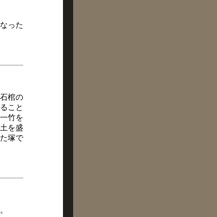
なった
石棺の
ること
一竹を
土を盛
た塚で
。