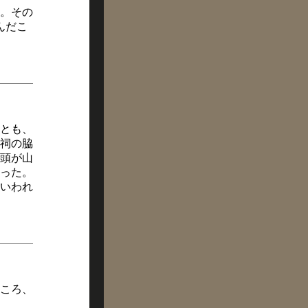
。その
んだこ
とも、
祠の脇
頭が山
った。
いわれ
ころ、