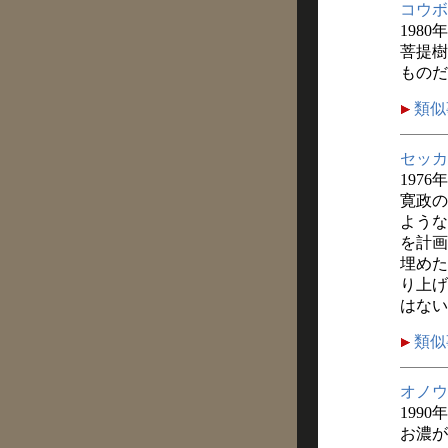
コウボ
1980
菩提樹
ものだ
類似
セッカ
1976
寛政の
ような
を計画
埋めた
り上げ
はない
類似
オノウ
1990
お濃が