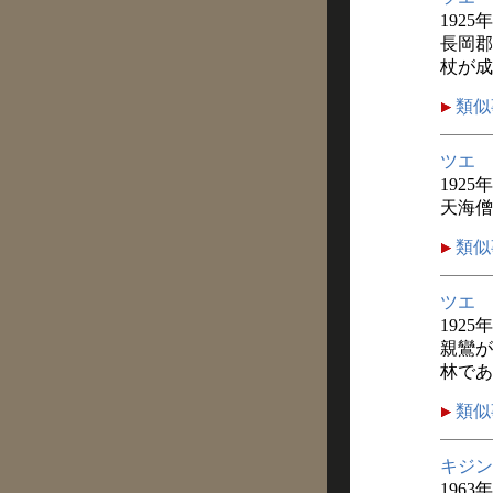
1925
長岡郡
杖が成
類似
ツエ
1925
天海僧
類似
ツエ
1925
親鸞が
林であ
類似
キジン
1963