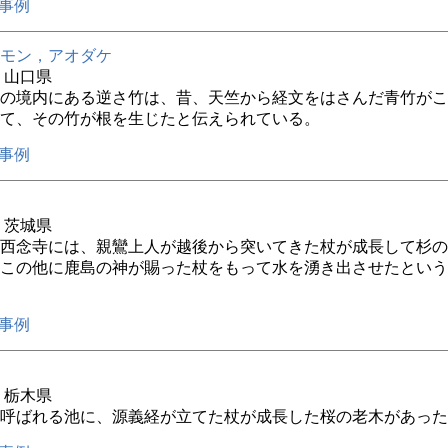
事例
モン，アオダケ
年 山口県
の境内にある逆さ竹は、昔、天竺から経文をはさんだ青竹がこ
て、その竹が根を生じたと伝えられている。
事例
年 茨城県
西念寺には、親鸞上人が越後から突いてきた杖が成長して杉の
この他に鹿島の神が賜った杖をもって水を湧き出させたという
事例
年 栃木県
呼ばれる池に、源義経が立てた杖が成長した桜の老木があった