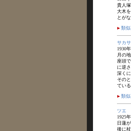
貴人塚
大木を
とがな
類似
サカサ
1930
月の地
座頭で
に逆さ
深くに
そのと
ている
類似
ツエ
1925
日蓮が
後に杖