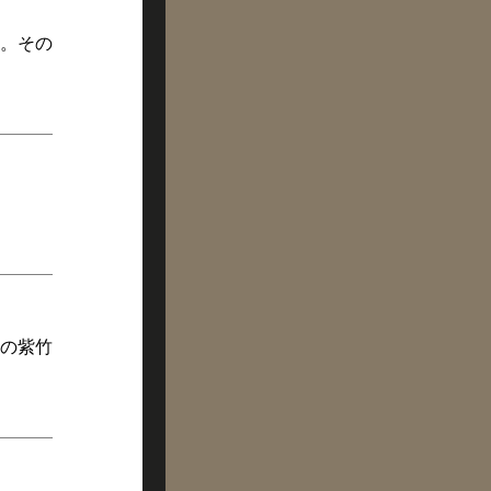
。その
の紫竹