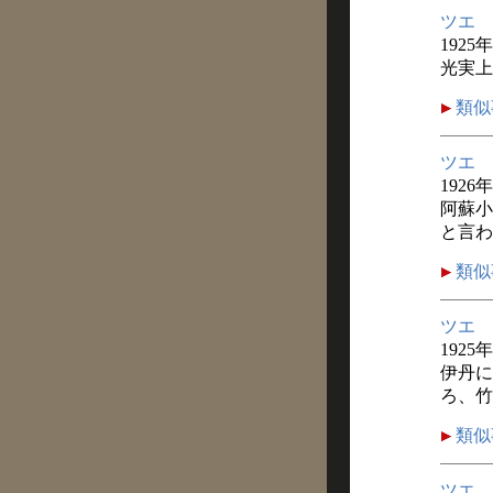
ツエ
1925
光実上
類似
ツエ
1926
阿蘇小
と言わ
類似
ツエ
1925
伊丹に
ろ、竹
類似
ツエ