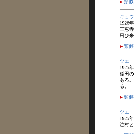
類似
キョウ
1926
三恵寺
飛び来
類似
ツエ
1925
稲田の
ある。
る。
類似
ツエ
1925
泣村と