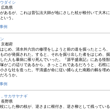
ウダイシ
年 広島県
があるが、これは昔弘法大師が地にさした杖が根付いて大木に
という。
事例
ン
年 京都府
はじめ、清水外六坊の修理をしようと前の道を掘ったところ、
ものが発掘された。すると、それを掘り出した者をはじめ、掘
した人も暴病に罹り死んでいった。『源平盛衰記』にある怪獣
塚がこの辺りであるから、きっとこれであるだろうと、石棺に
小さな社を造った。平清盛が命に従い捕らえた南殿の鵺を埋め
だろうか。
事例
，サカサヤナギ
年 長野県
杖にした柳の枝が、逆さまに根付き、逆さ柳として残っている