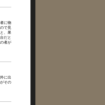
者に物
ので見
と、果
台だと
の者が
外に出
がその