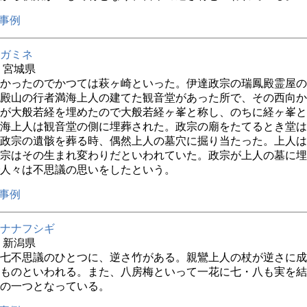
事例
ガミネ
年 宮城県
かったのでかつては萩ヶ崎といった。伊達政宗の瑞鳳殿霊屋の
殿山の行者満海上人の建てた観音堂があった所で、その西向か
が大般若経を埋めたので大般若経ヶ峯と称し、のちに経ヶ峯と
海上人は観音堂の側に埋葬された。政宗の廟をたてるとき堂は
政宗の遺骸を葬る時、偶然上人の墓穴に掘り当たった。上人は
宗はその生まれ変わりだといわれていた。政宗が上人の墓に埋
人々は不思議の思いをしたという。
事例
ナナフシギ
年 新潟県
七不思議のひとつに、逆さ竹がある。親鸞上人の杖が逆さに成
ものといわれる。また、八房梅といって一花に七・八も実を結
の一つとなっている。