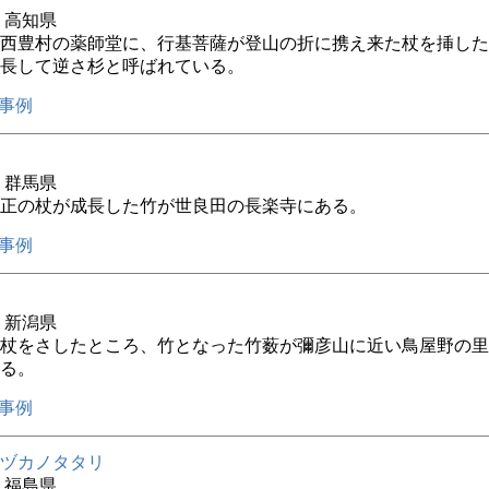
年 高知県
西豊村の薬師堂に、行基菩薩が登山の折に携え来た杖を挿した
長して逆さ杉と呼ばれている。
事例
年 群馬県
正の杖が成長した竹が世良田の長楽寺にある。
事例
年 新潟県
杖をさしたところ、竹となった竹薮が彌彦山に近い鳥屋野の里
る。
事例
ヅカノタタリ
年 福島県