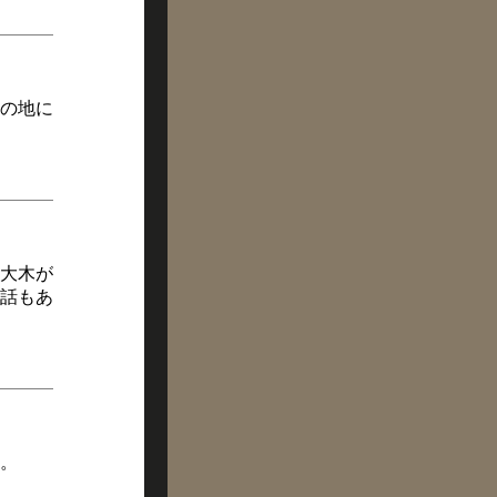
の地に
大木が
話もあ
。