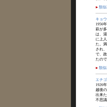
類似
キョウ
1956
萩が多
は、湯
に上人
た。満
され、
で、政
たので
類似
エチゴ
1926
越後の
出来た
不思議